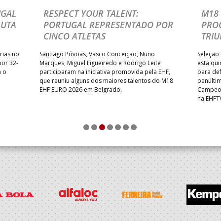
UGAL
RESPECT YOUR TALENT:
M18 
LUTA
PORTUGAL REPRESENTADO POR
PRO
CINCO ATLETAS
TRIU
rias no
Santiago Póvoas, Vasco Conceição, Nuno
Seleção 
por 32-
Marques, Miguel Figueiredo e Rodrigo Leite
esta qui
a o
participaram na iniciativa promovida pela EHF,
para def
que reuniu alguns dos maiores talentos do M18
penúlti
EHF EURO 2026 em Belgrado.
Campeon
na EHFT
1
2
3
4
5
6
7