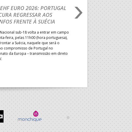
EHF EURO 2026: PORTUGAL
IHF W18 WORLD CH
CURA REGRESSAR AOS
BRASIL É O PRIMEIR
NFOS FRENTE À SUÉCIA
ADVERSÁRIO DA FAS
ELIMINAR DA PRESI
Nacional sub-18 volta a entrar em campo
nta-feira, pelas 11h00 (hora portuguesa),
Depois do primeiro lugar na f
rontar a Suécia, naquele que será o
President’s Cup, Portugal med
mo compromisso de Portugal no
Brasil, esta quinta-feira, no p
ato da Europa – transmissão em direto
Jogos de Apuramento entre o 17
V.
Campeonato do Mundo sub-18