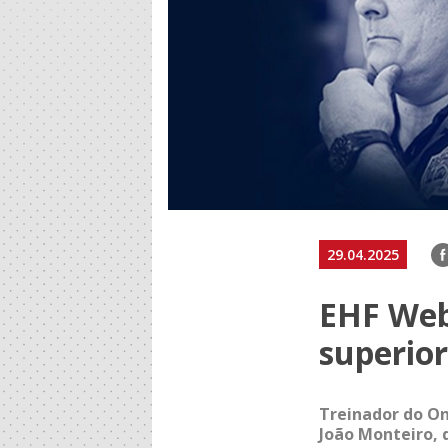
F
29.04.2025
EHF Webi
superio
Treinador do O
João Monteiro, 