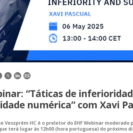
acebook
Twitter
LinkedIn
E-
mail
nar: “Táticas de inferioridad
ridade numérica” com Xavi Pa
ne Veszprém HC é o preletor do EHF Webinar moderado 
que terá lugar às 12h00 (hora portuguesa) do próximo di