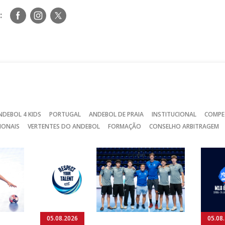
Siga-
Siga-
Siga-
:
nos
nos
nos
no
no
no
Facebook
Instagram
Twitter
NDEBOL 4 KIDS
PORTUGAL
ANDEBOL DE PRAIA
INSTITUCIONAL
COMPE
IONAIS
VERTENTES DO ANDEBOL
FORMAÇÃO
CONSELHO ARBITRAGEM
05.08.2026
05.08