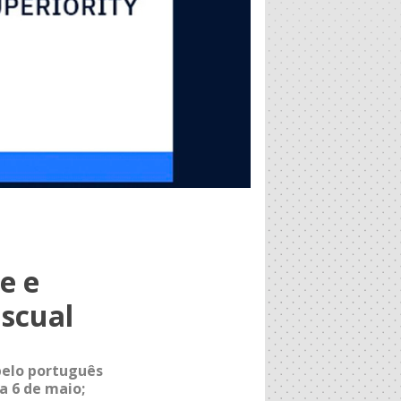
e e
scual
pelo português
a 6 de maio;