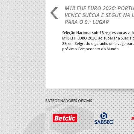
RLD CHAMPIONSHIP:
M18 EHF EURO 2026: PORT
IA PARA A EQUIPA
VENCE SUÉCIA E SEGUE NA 
PARA O 9.º LUGAR
obre o Brasil, em Ramnicu
Seleção Nacional sub-18 regressou às vitó
e de apuramento dos lugares 17
M18 EHF EURO 2026, ao superar a Suécia 
fo confortável das jogadoras
28, em Belgrado e garantiu uma vaga par
próximo Campeonato do Mundo.
PATROCINADORES OFICIAIS