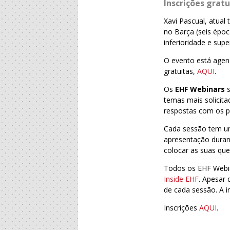
Inscrições gratu
Xavi Pascual, atua
no Barça (seis époc
inferioridade e supe
O evento está agen
gratuitas,
AQUI
.
Os
EHF Webinars
s
temas mais solicit
respostas com os pa
Cada sessão tem um
apresentação durant
colocar as suas qu
Todos os EHF Webi
Inside EHF
. Apesar 
de cada sessão. A i
Inscrições
AQUI
.