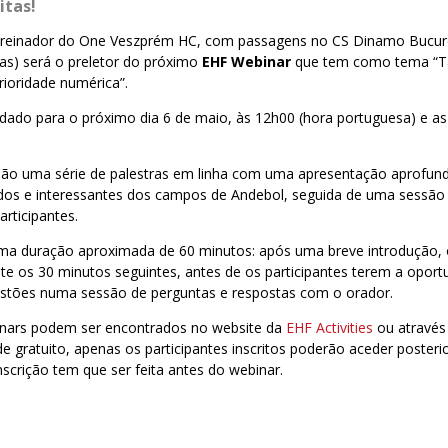
itas!
l treinador do One Veszprém HC, com passagens no CS Dinamo Bucures
as) será o preletor do próximo
EHF Webinar
que tem como tema “Tá
rioridade numérica”.
dado para o próximo dia 6 de maio, às 12h00 (hora portuguesa) e as
ão uma série de palestras em linha com uma apresentação aprofun
ados e interessantes dos campos de Andebol, seguida de uma sessão
rticipantes.
a duração aproximada de 60 minutos: após uma breve introdução, o
e os 30 minutos seguintes, antes de os participantes terem a oportu
estões numa sessão de perguntas e respostas com o orador.
nars podem ser encontrados no website da
EHF Activities
ou através
de gratuito, apenas os participantes inscritos poderão aceder poste
nscrição tem que ser feita antes do webinar.