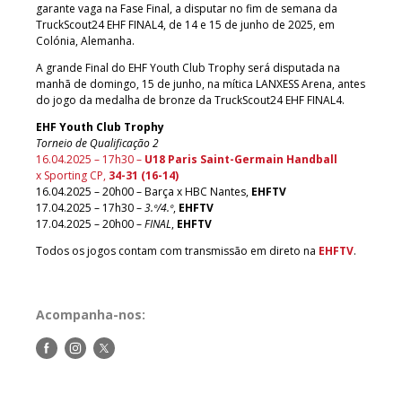
garante vaga na Fase Final, a disputar no fim de semana da
TruckScout24 EHF FINAL4, de 14 e 15 de junho de 2025, em
Colónia, Alemanha.
A grande Final do EHF Youth Club Trophy será disputada na
manhã de domingo, 15 de junho, na mítica LANXESS Arena, antes
do jogo da medalha de bronze da TruckScout24 EHF FINAL4.
EHF Youth Club Trophy
Torneio de Qualificação 2
16.04.2025 – 17h30 –
U18 Paris Saint-Germain Handball
x Sporting CP,
34-31 (16-14)
16.04.2025 – 20h00 – Barça x HBC Nantes,
EHFTV
17.04.2025 – 17h30 –
3.º/4.º
,
EHFTV
17.04.2025 – 20h00 –
FINAL
,
EHFTV
Todos os jogos contam com transmissão em direto na
EHFTV
.
Acompanha-nos:
Siga-
Siga-
Siga-
nos
nos
nos
no
no
no