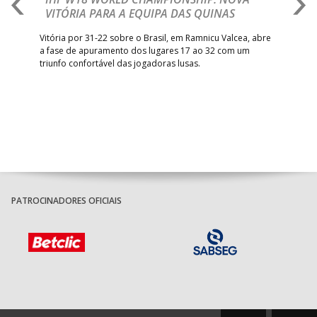
VITÓRIA PARA A EQUIPA DAS QUINAS
S
ra a
Vitória por 31-22 sobre o Brasil, em Ramnicu Valcea, abre
Sele
a fase de apuramento dos lugares 17 ao 32 com um
EURO
triunfo confortável das jogadoras lusas.
gar
Mun
PATROCINADORES OFICIAIS