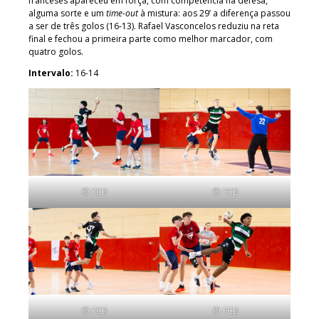
franceses apareceu em força, com competência na defesa,
alguma sorte e um
time-out
à mistura: aos 29’ a diferença passou
a ser de três golos (16-13). Rafael Vasconcelos reduziu na reta
final e fechou a primeira parte como melhor marcador, com
quatro golos.
Intervalo:
16-14
© FCB
© FCB
© FCB
© FCB