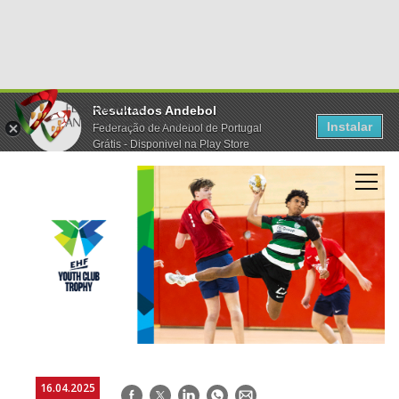
Resultados Andebol
Instalar
Federação de Andebol de Portugal
Grátis - Disponivel na Play Store
16.04.2025
Facebook
Twitter
LinkedIn
WhatsApp
E-