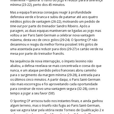
finalmente – quebrar o rumo do jogo e reduzir para a diferença
mínima (23-22), perto dos 45 minutos.
Mas a equipa francesa conseguiu reagir à profundidade
defensiva verde e branca e subiu de patamar até aos quatro
inéditos golos de vantagem (26-22), motivando um pedido de
time-out
por parte do treinador Sandro Ribeiro. Após a
paragem, as duas equipas mantiveram-se ligadas ao jogo mas
voltou a ser Paris Saint-Germain a celebrar nova vantagem
máxima, desta vez de cinco golos (29-24). O Sporting CP não
desanimou e reagiu da melhor forma possível: três golos de
uma assentada para reduzir para dois (29-27) e cartão verde na
mesa por parte do treinador francês.
Na sequência de nova interrupção, o ímpeto leonino não
abalou, a defesa revelava-se mais concentrada e coesa do que
nunca, e um ataque perdido pelos franceses abriu caminho
para o surgimento da margem mínima (29-28), à entrada para
os últimos cinco minutos. A partir daqui, o Paris Saint-Germain
não mais escorregou e foi aproveitando cada oportunidade
para construir de novo uma vantagem segura (32-28), com o
tempo a jogar a seu favor (58’).
O Sporting CP arriscou tudo nos instantes finais, e ainda ganhou
algum terreno, mas o triunfo não fugiu ao Paris Saint-Germain,
que vai agora lutar pela vitória neste Torneio de Qualificação 2 e