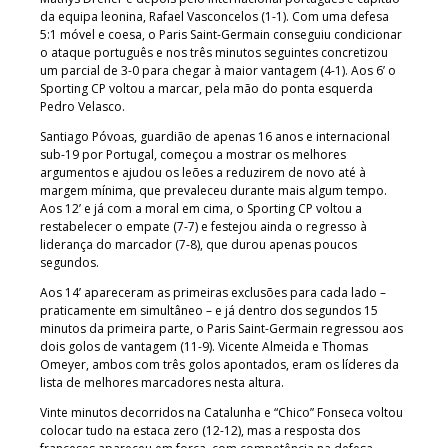
da equipa leonina, Rafael Vasconcelos (1-1). Com uma defesa
5:1 móvel e coesa, o Paris Saint-Germain conseguiu condicionar
o ataque português e nos três minutos seguintes concretizou
um parcial de 3-0 para chegar à maior vantagem (4-1). Aos 6’ o
Sporting CP voltou a marcar, pela mão do ponta esquerda
Pedro Velasco.
Santiago Póvoas, guardião de apenas 16 anos e internacional
sub-19 por Portugal, começou a mostrar os melhores
argumentos e ajudou os leões a reduzirem de novo até à
margem mínima, que prevaleceu durante mais algum tempo.
Aos 12’ e já com a moral em cima, o Sporting CP voltou a
restabelecer o empate (7-7) e festejou ainda o regresso à
liderança do marcador (7-8), que durou apenas poucos
segundos.
Aos 14’ apareceram as primeiras exclusões para cada lado –
praticamente em simultâneo – e já dentro dos segundos 15
minutos da primeira parte, o Paris Saint-Germain regressou aos
dois golos de vantagem (11-9). Vicente Almeida e Thomas
Omeyer, ambos com três golos apontados, eram os líderes da
lista de melhores marcadores nesta altura.
Vinte minutos decorridos na Catalunha e “Chico” Fonseca voltou
colocar tudo na estaca zero (12-12), mas a resposta dos