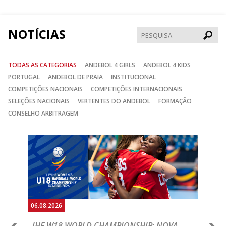
Facebook
Instagram
Twitter
NOTÍCIAS
Pesqui
TODAS AS CATEGORIAS
ANDEBOL 4 GIRLS
ANDEBOL 4 KIDS
PORTUGAL
ANDEBOL DE PRAIA
INSTITUCIONAL
COMPETIÇÕES NACIONAIS
COMPETIÇÕES INTERNACIONAIS
SELEÇÕES NACIONAIS
VERTENTES DO ANDEBOL
FORMAÇÃO
CONSELHO ARBITRAGEM
Anterior
Seguin
06.08.2026
06.
IHF W18 WORLD CHAMPIONSHIP: NOVA
M