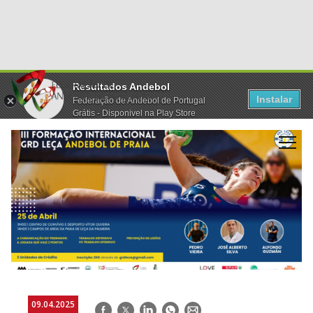
Resultados Andebol
Instalar
Federação de Andebol de Portugal
Grátis - Disponivel na Play Store
09.04.2025
Facebook
Twitter
LinkedIn
WhatsApp
E-