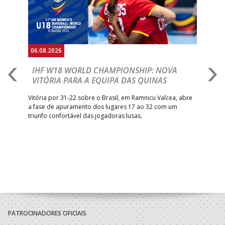
06.08.2026
06.
IHF W18 WORLD CHAMPIONSHIP: NOVA
M
VITÓRIA PARA A EQUIPA DAS QUINAS
S
ra a
Vitória por 31-22 sobre o Brasil, em Ramnicu Valcea, abre
Sele
a fase de apuramento dos lugares 17 ao 32 com um
EURO
triunfo confortável das jogadoras lusas.
gar
Mun
PATROCINADORES OFICIAIS