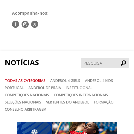
Acompanha-nos:
Siga-
Siga-
Siga-
nos
nos
nos
no
no
no
Facebook
Instagram
Twitter
NOTÍCIAS
Pesqui
TODAS AS CATEGORIAS
ANDEBOL 4 GIRLS
ANDEBOL 4 KIDS
PORTUGAL
ANDEBOL DE PRAIA
INSTITUCIONAL
COMPETIÇÕES NACIONAIS
COMPETIÇÕES INTERNACIONAIS
SELEÇÕES NACIONAIS
VERTENTES DO ANDEBOL
FORMAÇÃO
CONSELHO ARBITRAGEM
Anterior
Seguin