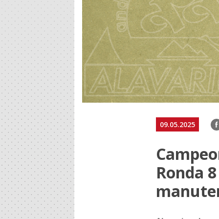
F
09.05.2025
Campeon
Ronda 8
manute