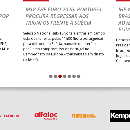
M18 EHF EURO 2026: PORTUGAL
IHF
POR
PROCURA REGRESSAR AOS
BRAS
TRIUNFOS FRENTE À SUÉCIA
ADVE
ELIM
Seleção Nacional sub-18 volta a entrar em campo
te
esta quinta-feira, pelas 11h00 (hora portuguesa),
Depois d
 EHF,
para defrontar a Suécia, naquele que será o
Presiden
do M18
penúltimo compromisso de Portugal no
Brasil, 
Campeonato da Europa – transmissão em direto
Jogos de
na EHFTV.
Campeon
1
2
3
4
5
6
7