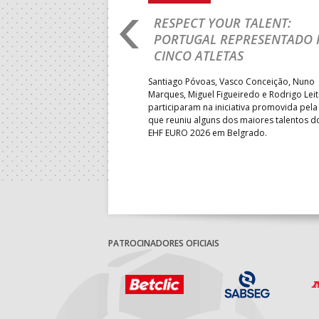
RO 2026: PORTUGAL
RESPECT YOUR TALENT:
IA E SEGUE NA LUTA
PORTUGAL REPRESENTADO 
LUGAR
CINCO ATLETAS
b-18 regressou às vitórias no
Santiago Póvoas, Vasco Conceição, Nuno
 ao superar a Suécia por 32-
Marques, Miguel Figueiredo e Rodrigo Lei
garantiu uma vaga para o
participaram na iniciativa promovida pela
to do Mundo.
que reuniu alguns dos maiores talentos 
EHF EURO 2026 em Belgrado.
PATROCINADORES OFICIAIS