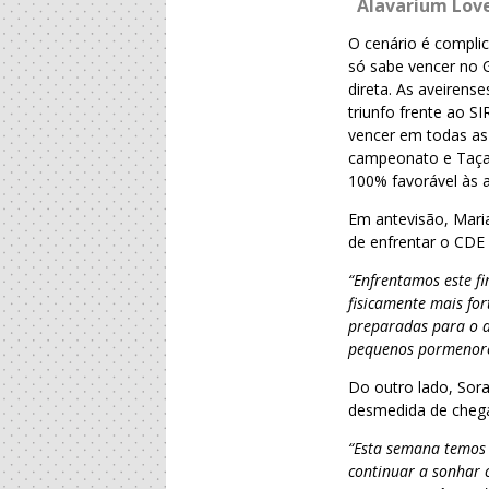
Alavarium Love
O cenário é complic
só sabe vencer no 
direta. As aveiren
triunfo frente ao S
vencer em todas as 
campeonato e Taça 
100% favorável às a
Em antevisão, Maria
de enfrentar o CDE 
“Enfrentamos este f
fisicamente mais for
preparadas para o de
pequenos pormenore
Do outro lado, Sora
desmedida de chegar
“Esta semana temos 
continuar a sonhar 