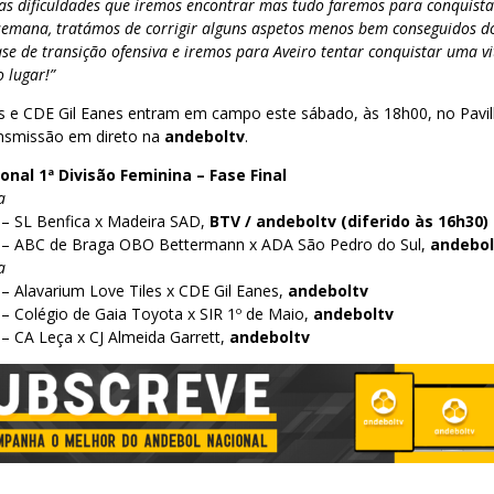
as dificuldades que iremos encontrar mas tudo faremos para conquist
 semana, tratámos de corrigir alguns aspetos menos bem conseguidos do
se de transição ofensiva e iremos para Aveiro tentar conquistar uma vi
 lugar!”
es e CDE Gil Eanes entram em campo este sábado, às 18h00, no Pavi
nsmissão em direto na
andeboltv
.
al 1ª Divisão Feminina – Fase Final
a
 – SL Benfica x Madeira SAD,
BTV / andeboltv (diferido às 16h30)
0 – ABC de Braga OBO Bettermann x ADA São Pedro do Sul,
andebol
a
– Alavarium Love Tiles x CDE Gil Eanes,
andeboltv
– Colégio de Gaia Toyota x SIR 1º de Maio,
andeboltv
– CA Leça x CJ Almeida Garrett,
andeboltv