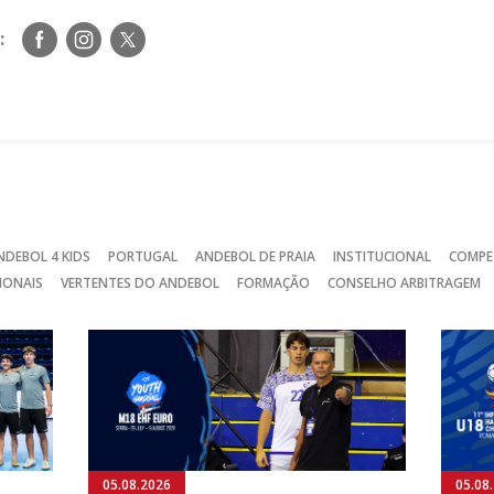
Siga-
Siga-
Siga-
:
nos
nos
nos
no
no
no
Facebook
Instagram
Twitter
NDEBOL 4 KIDS
PORTUGAL
ANDEBOL DE PRAIA
INSTITUCIONAL
COMPE
IONAIS
VERTENTES DO ANDEBOL
FORMAÇÃO
CONSELHO ARBITRAGEM
05.08.2026
05.08