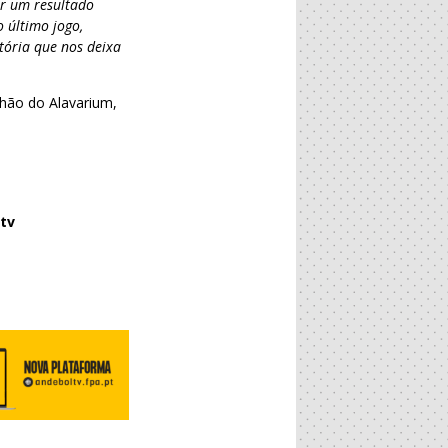
ar um resultado
 último jogo,
tória que nos deixa
lhão do Alavarium,
tv