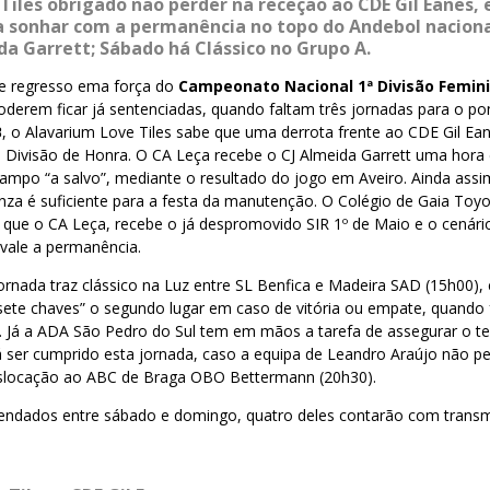
Tiles obrigado não perder na receção ao CDE Gil Eanes, 
a sonhar com a permanência no topo do Andebol naciona
da Garrett; Sábado há Clássico no Grupo A.
de regresso ema força do
Campeonato Nacional 1ª Divisão Femin
erem ficar já sentenciadas, quando faltam três jornadas para o ponto
B
, o Alavarium Love Tiles sabe que uma derrota frente ao CDE Gil Ea
à Divisão de Honra. O CA Leça recebe o CJ Almeida Garrett uma hora 
ampo “a salvo”, mediante o resultado do jogo em Aveiro. Ainda assi
nza é suficiente para a festa da manutenção. O Colégio de Gaia Toy
ue o CA Leça, recebe o já despromovido SIR 1º de Maio e o cenári
vale a permanência.
 jornada traz clássico na Luz entre SL Benfica e Madeira SAD (15h00),
sete chaves” o segundo lugar em caso de vitória ou empate, quando
. Já a ADA São Pedro do Sul tem em mãos a tarefa de assegurar o ter
á ser cumprido esta jornada, caso a equipa de Leandro Araújo não p
deslocação ao ABC de Braga OBO Bettermann (20h30).
endados entre sábado e domingo, quatro deles contarão com transm