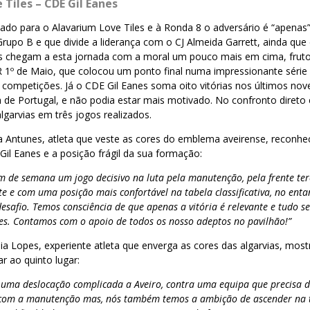
 Tiles – CDE Gil Eanes
ado para o Alavarium Love Tiles e à Ronda 8 o adversário é “apenas”
Grupo B e que divide a liderança com o CJ Almeida Garrett, ainda q
ses chegam a esta jornada com a moral um pouco mais em cima, frut
IR 1º de Maio, que colocou um ponto final numa impressionante séri
competições. Já o CDE Gil Eanes soma oito vitórias nos últimos nove
de Portugal, e não podia estar mais motivado. No confronto direto
lgarvias em três jogos realizados.
 Antunes, atleta que veste as cores do emblema aveirense, reconhec
Gil Eanes e a posição frágil da sua formação:
im de semana um jogo decisivo na luta pela manutenção, pela frente t
te e com uma posição mais confortável na tabela classificativa, no ent
safio. Temos consciência de que apenas a vitória é relevante e tudo se
s. Contamos com o apoio de todos os nosso adeptos no pavilhão!”
ia Lopes, experiente atleta que enverga as cores das algarvias, mo
 ao quinto lugar:
uma deslocação complicada a Aveiro, contra uma equipa que precisa 
com a manutenção mas, nós também temos a ambição de ascender na tab