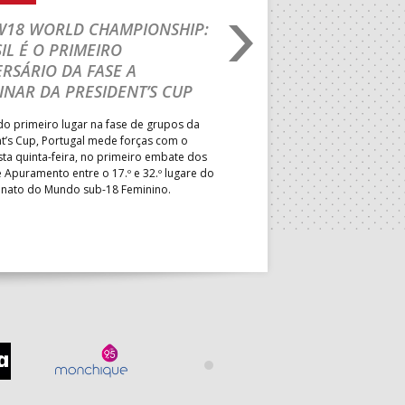
 W18 WORLD CHAMPIONSHIP:
IHF W18 WORLD CH
IL É O PRIMEIRO
JOÃO VAREJÃO PREL
RSÁRIO DA FASE A
CURSO INTERNACIO
INAR DA PRESIDENT’S CUP
TREINADORES NA R
o primeiro lugar na fase de grupos da
Treinador português João Var
t’s Cup, Portugal mede forças com o
integrado na EHF Experts List, 
esta quinta-feira, no primeiro embate dos
preletores convidados pela 
 Apuramento entre o 17.º e 32.º lugare do
de Andebol, em Pitești, iniciat
ato do Mundo sub-18 Feminino.
de 400 treinadores.