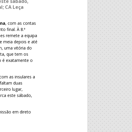
este sábado,
l; CA Leça
ina
, com as contas
 final. À 8.ª
nes remete a equipa
e meia depois e até
m, uma vitória do
ota, que tem os
o é exatamente o
 com as insulares a
 faltam duas
ceiro lugar,
erca este sábado,
issão em direto