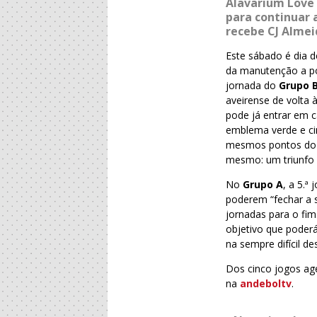
Alavarium Love 
para continuar 
recebe CJ Almei
Este sábado é dia 
da manutenção a pod
jornada do
Grupo 
aveirense de volta 
pode já entrar em c
emblema verde e ci
mesmos pontos do q
mesmo: um triunfo 
No
Grupo A
, a 5.ª
poderem “fechar a 
jornadas para o fim
objetivo que poder
na sempre difícil 
Dos cinco jogos ag
na
andeboltv
.