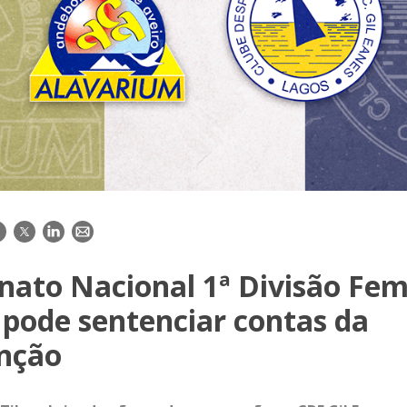
acebook
Twitter
LinkedIn
E-
mail
ato Nacional 1ª Divisão Fem
 pode sentenciar contas da
nção