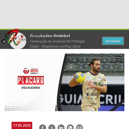
Resultados Andebol
Instalar
Federação de Andebol de Portugal
Grátis - Disponivel na Play Store
17.05.2025
Facebook
Twitter
LinkedIn
WhatsApp
E-