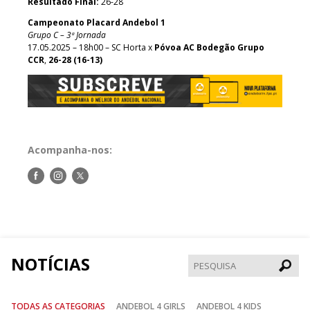
Resultado Final:
26-28
Campeonato Placard Andebol 1
Grupo C – 3ª Jornada
17.05.2025 – 18h00 – SC Horta x
Póvoa AC Bodegão Grupo
CCR
,
26-28 (16-13)
Acompanha-nos:
Siga-
Siga-
Siga-
nos
nos
nos
no
no
no
Facebook
Instagram
Twitter
NOTÍCIAS
Pesqui
TODAS AS CATEGORIAS
ANDEBOL 4 GIRLS
ANDEBOL 4 KIDS