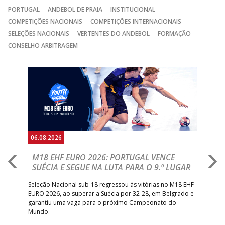
PORTUGAL
ANDEBOL DE PRAIA
INSTITUCIONAL
COMPETIÇÕES NACIONAIS
COMPETIÇÕES INTERNACIONAIS
SELEÇÕES NACIONAIS
VERTENTES DO ANDEBOL
FORMAÇÃO
CONSELHO ARBITRAGEM
Anterior
Seguin
06.08.2026
05.
M18 EHF EURO 2026: PORTUGAL VENCE
R
SUÉCIA E SEGUE NA LUTA PARA O 9.º LUGAR
R
bre
Seleção Nacional sub-18 regressou às vitórias no M18 EHF
San
EURO 2026, ao superar a Suécia por 32-28, em Belgrado e
Figu
garantiu uma vaga para o próximo Campeonato do
pro
Mundo.
tal