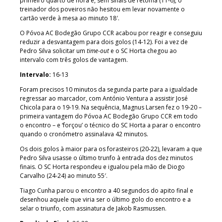
primeiro quarto de hora e, sem sinais de retoma (11-6), o
treinador dos poveiros não hesitou em levar novamente o
cartão verde à mesa ao minuto 18′.
O Póvoa AC Bodegão Grupo CCR acabou por reagir e conseguiu
reduzir a desvantagem para dois golos (14-12). Foi a vez de
Pedro Silva solicitar um
time-out
e o SC Horta chegou ao
intervalo com três golos de vantagem.
Intervalo:
16-13
Foram precisos 10 minutos da segunda parte para a igualdade
regressar ao marcador, com António Ventura a assistir José
Chicola para o 19-19. Na sequência, Magnus Larsen fez o 19-20 –
primeira vantagem do Póvoa AC Bodegão Grupo CCR em todo
o encontro – e ‘forçou’ o técnico do SC Horta a parar o encontro
quando o cronómetro assinalava 42 minutos.
Os dois golos à maior para os forasteiros (20-22), levaram a que
Pedro Silva usasse o último trunfo à entrada dos dez minutos
finais. O SC Horta respondeu e igualou pela mão de Diogo
Carvalho (24-24) ao minuto 55′.
Tiago Cunha parou o encontro a 40 segundos do apito final e
desenhou aquele que viria ser o último golo do encontro e a
selar o triunfo, com assinatura de Jakob Rasmussen.