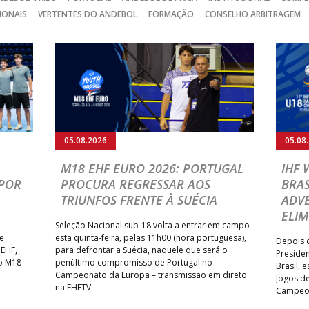
IONAIS
VERTENTES DO ANDEBOL
FORMAÇÃO
CONSELHO ARBITRAGEM
05.08.2026
05.08
M18 EHF EURO 2026: PORTUGAL
IHF
POR
PROCURA REGRESSAR AOS
BRAS
TRIUNFOS FRENTE À SUÉCIA
ADVE
ELIM
Seleção Nacional sub-18 volta a entrar em campo
te
esta quinta-feira, pelas 11h00 (hora portuguesa),
Depois d
 EHF,
para defrontar a Suécia, naquele que será o
Presiden
do M18
penúltimo compromisso de Portugal no
Brasil, 
Campeonato da Europa – transmissão em direto
Jogos de
na EHFTV.
Campeon