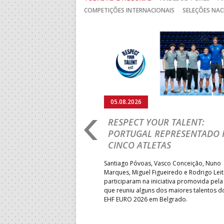
COMPETIÇÕES INTERNACIONAIS
SELEÇÕES NAC
Anterior
05.08.2026
RO 2026: PORTUGAL
RESPECT YOUR TALENT:
IA E SEGUE NA LUTA
PORTUGAL REPRESENTADO 
LUGAR
CINCO ATLETAS
b-18 regressou às vitórias no
Santiago Póvoas, Vasco Conceição, Nuno
 ao superar a Suécia por 32-
Marques, Miguel Figueiredo e Rodrigo Lei
garantiu uma vaga para o
participaram na iniciativa promovida pela
to do Mundo.
que reuniu alguns dos maiores talentos 
EHF EURO 2026 em Belgrado.