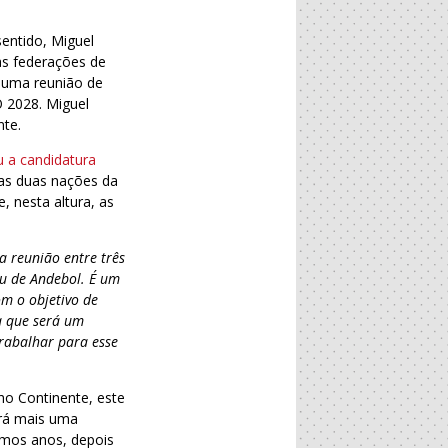
sentido, Miguel
as federações de
a uma reunião de
 2028. Miguel
nte.
u a candidatura
 as duas nações da
, nesta altura, as
a reunião entre três
eu de Andebol. É um
om o objetivo de
a que será um
rabalhar para esse
ho Continente, este
erá mais uma
imos anos, depois