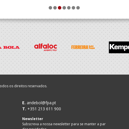
1
2
3
4
5
6
7
odos os direitos reservados.
E.
andebol@fpa.pt
T.
+351 213 611 900
Newsletter
Subscreva a nossa newsletter para se manter a par