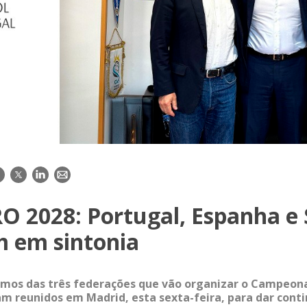
acebook
Twitter
LinkedIn
E-
mail
O 2028: Portugal, Espanha e 
 em sintonia
imos das três federações que vão organizar o Campeon
am reunidos em Madrid, esta sexta-feira, para dar cont