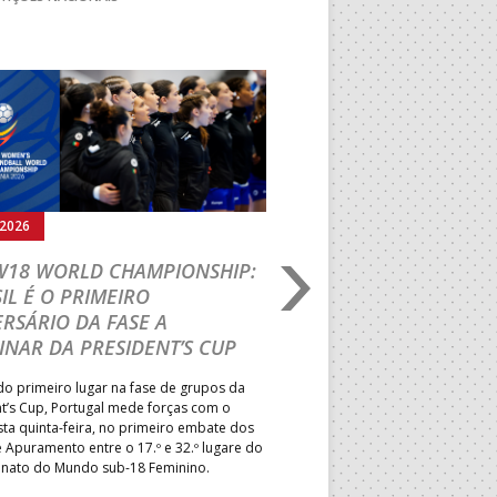
Seguinte
.2026
05.08.2026
 W18 WORLD CHAMPIONSHIP:
IHF W18 WORLD CH
IL É O PRIMEIRO
JOÃO VAREJÃO PREL
RSÁRIO DA FASE A
CURSO INTERNACIO
INAR DA PRESIDENT’S CUP
TREINADORES NA R
o primeiro lugar na fase de grupos da
Treinador português João Var
t’s Cup, Portugal mede forças com o
integrado na EHF Experts List, 
esta quinta-feira, no primeiro embate dos
preletores convidados pela 
 Apuramento entre o 17.º e 32.º lugare do
de Andebol, em Pitești, iniciat
ato do Mundo sub-18 Feminino.
de 400 treinadores.