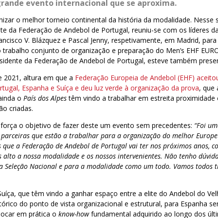
rande evento internacional que se aproxima.
ganizar o melhor torneio continental da história da modalidade. Nesse 
nte da Federação de Andebol de Portugal, reuniu-se com os líderes d
ancisco V. Blázquez e Pascal Jenny, respetivamente, em Madrid, par
trabalho conjunto de organização e preparação do Men’s EHF EURO
esidente da Federação de Andebol de Portugal, esteve também prese
 2021, altura em que a
Federação Europeia de Andebol (EHF) aceito
tugal, Espanha e Suíça e deu luz verde à organização da prova
, que
 ainda o
País dos Alpes
têm vindo a trabalhar em estreita proximidade e
ão criadas.
eforça o objetivo de fazer deste um evento sem precedentes:
“Foi um
 parceiras que estão a trabalhar para a organização do melhor Europ
s que a Federação de Andebol de Portugal vai ter nos próximos anos, c
s alto a nossa modalidade e os nossos intervenientes. Não tenho dúvid
a Seleção Nacional e para a modalidade como um todo. Vamos todos t
Suíça, que têm vindo a ganhar espaço entre a elite do Andebol do Vel
tórico do ponto de vista organizacional e estrutural, para Espanha s
locar em prática o
know-how
fundamental adquirido ao longo dos últ