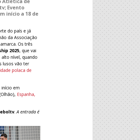
 Atlética de
tv; Evento
 início a 18 de
te do país e já
ilhão da Associação
namarca. Os três
hip 2025
, que vai
 alto nível, quando
 lusos vão ter
idade polaca de
início em
(Olhão),
Espanha,
eboltv
.
A entrada é