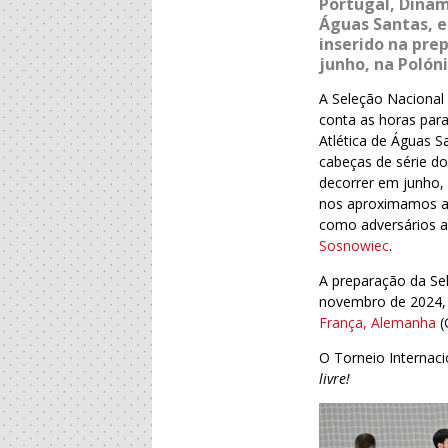
Portugal, Dinam
Águas Santas, e
inserido na pre
junho, na Polóni
A Seleção Nacional 
conta as horas para
Atlética de Águas S
cabeças de série d
decorrer em junho, 
nos aproximamos a 
como adversários a
Sosnowiec
.
A preparação da Se
novembro de 2024, 
França, Alemanha
(
O Torneio Internaci
livre!