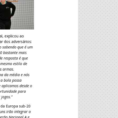
l, explicou ao
r dos adversários:
mo sabendo que é um
:0 bastante mais
de resposta é que
 mesmo estilo de
es armas.
ma da média e nós
 a bola possa
e aplicamos desde o
ortunidade para
 jogos.”
 da Europa sub-20
guns irão integrar o
eção Nacional A e