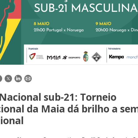
acebook
Twitter
LinkedIn
E-
mail
Nacional sub-21: Torneio
ional da Maia dá brilho a s
ional