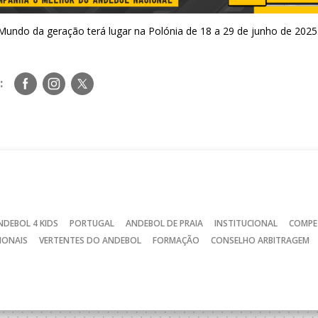
ndo da geração terá lugar na Polónia de 18 a 29 de junho de 2025
Siga-
Siga-
Siga-
:
nos
nos
nos
no
no
no
Facebook
Instagram
Twitter
NDEBOL 4 KIDS
PORTUGAL
ANDEBOL DE PRAIA
INSTITUCIONAL
COMPE
IONAIS
VERTENTES DO ANDEBOL
FORMAÇÃO
CONSELHO ARBITRAGEM