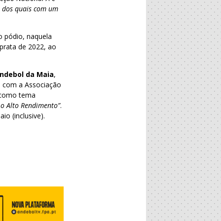
ns dos quais com um
o pódio, naquela
prata de 2022, ao
Andebol da Maia
,
 e com a Associação
r como tema
 o Alto Rendimento”
.
io (inclusive).