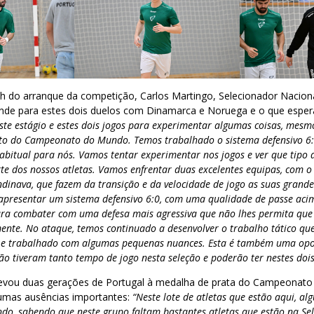
h do arranque da competição, Carlos Martingo, Selecionador Naciona
ende para estes dois duelos com Dinamarca e Noruega e o que espera
ste estágio e estes dois jogos para experimentar algumas coisas, mes
rto do Campeonato do Mundo. Temos trabalhado o sistema defensivo 6
habitual para nós. Vamos tentar experimentar nos jogos e ver que tipo 
te dos nossos atletas. Vamos enfrentar duas excelentes equipas, com o
ndinava, que fazem da transição e da velocidade de jogo as suas grand
apresentar um sistema defensivo 6:0, com uma qualidade de passe aci
ra combater com uma defesa mais agressiva que não lhes permita que
mente. No ataque, temos continuado a desenvolver o trabalho tático qu
ão e trabalhado com algumas pequenas nuances. Esta é também uma op
ão tiveram tanto tempo de jogo nesta seleção e poderão ter nestes dois
 levou duas gerações de Portugal à medalha de prata do Campeonato
umas ausências importantes:
“Neste lote de atletas que estão aqui, al
, sabendo que neste grupo faltam bastantes atletas que estão na Sel