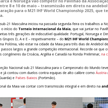
arca e Noruega vão competir no Pavilhão da Associação
ntre 8 e 10 de maio – transmissão em direto na andebol
paração para o M21 IHF World Championship 2025, que tem
a.
sub-21 Masculina iniciou na passada segunda-feira os trabalhos a Nor
 o início do
Torneio Internacional da Maia
, que vai juntar no Pav
antas três gerações de indiscutível qualidade: Portugal, Noruega e Di
os Grupos D, A e E – respetivamente – do
M21 IHF World Champions
na Polónia, vão estar na cidade da Maia para três dias de Andebol de
passos largos a grande competição internacional. Recorde-se que os
s congéneres da Croácia, Argélia e Canadá na Ronda Preliminar,
na c
leção Nacional sub-21 Masculina para o Campeonato do Mundo teve 
e já contou com duelos contra equipas de alto calibre como
Áustria
Guarda) e
Países Baixos
(Portimão).
onal da Maia vai contar com transmissão integral e em direto na
and