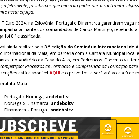
o, infelizmente, já sabemos que não irão poder dar o contributo, algu
nte nesta equipa.”
 Euro 2024, na Eslovénia, Portugal e Dinamarca garantiram vaga n
ampanha brilhante dos comandados de Carlos Martingo, repetindo a 
foi 8.ª classificada.
vai ainda realizar-se a
3.ª edição do Seminário Internacional de 
io Internacional da Maia, em parceria com a Câmara Municipal local
antas, no Auditório da Casa do Alto, em Pedrouços. O evento vai te
à competição: Processos de Formação e Competência da Formação para
nscrições está disponível
AQUI
e o prazo limite será até ao dia 9 de ma
onal da Maia
 – Portugal x Noruega,
andeboltv
 – Noruega x Dinamarca,
andeboltv
 – Dinamarca x Portugal,
andeboltv