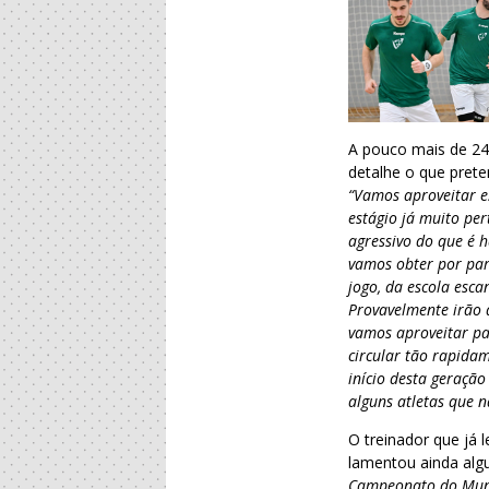
A pouco mais de 24
detalhe o que pret
“Vamos aproveitar e
estágio já muito pe
agressivo do que é 
vamos obter por par
jogo, da escola esca
Provavelmente irão 
vamos aproveitar pa
circular tão rapida
início desta geraç
alguns atletas que n
O treinador que já
lamentou ainda alg
Campeonato do Mundo