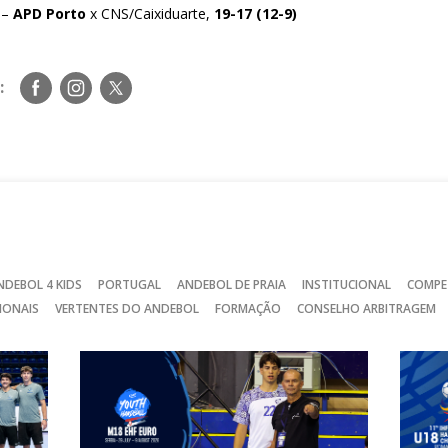
 –
APD Porto
x CNS/Caixiduarte,
19-17 (12-9)
Siga-
Siga-
Siga-
:
nos
nos
nos
no
no
no
Facebook
Instagram
Twitter
NDEBOL 4 KIDS
PORTUGAL
ANDEBOL DE PRAIA
INSTITUCIONAL
COMPE
IONAIS
VERTENTES DO ANDEBOL
FORMAÇÃO
CONSELHO ARBITRAGEM