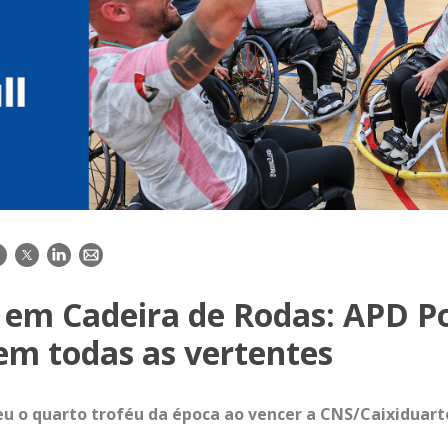
acebook
Twitter
LinkedIn
E-
mail
 em Cadeira de Rodas: APD Po
em todas as vertentes
u o quarto troféu da época ao vencer a CNS/Caixiduart