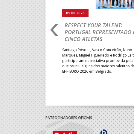
05.08.2026
RO 2026: PORTUGAL
RESPECT YOUR TALENT:
IA E SEGUE NA LUTA
PORTUGAL REPRESENTADO 
LUGAR
CINCO ATLETAS
b-18 regressou às vitórias no
Santiago Póvoas, Vasco Conceição, Nuno
 ao superar a Suécia por 32-
Marques, Miguel Figueiredo e Rodrigo Lei
garantiu uma vaga para o
participaram na iniciativa promovida pela
to do Mundo.
que reuniu alguns dos maiores talentos 
EHF EURO 2026 em Belgrado.
PATROCINADORES OFICIAIS