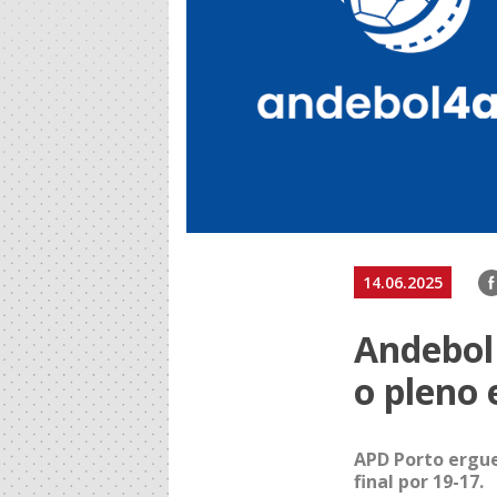
F
14.06.2025
Andebol
o pleno 
APD Porto ergue
final por 19-17.