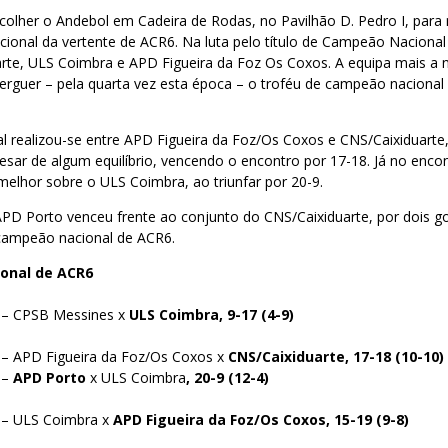
colher o Andebol em Cadeira de Rodas, no Pavilhão D. Pedro I, para 
onal da vertente de ACR6. Na luta pelo título de Campeão Naciona
arte, ULS Coimbra e APD Figueira da Foz Os Coxos. A equipa mais a 
 erguer – pela quarta vez esta época – o troféu de campeão nacional
al realizou-se entre APD Figueira da Foz/Os Coxos e CNS/Caixiduart
sar de algum equilíbrio, vencendo o encontro por 17-18. Já no encon
elhor sobre o ULS Coimbra, ao triunfar por 20-9.
APD Porto venceu frente ao conjunto do CNS/Caixiduarte, por dois go
 campeão nacional de ACR6.
onal de ACR6
0 – CPSB Messines x
ULS Coimbra, 9-17 (4-9)
 – APD Figueira da Foz/Os Coxos x
CNS/Caixiduarte, 17-18 (10-10)
 –
APD Porto
x ULS Coimbra
, 20-9 (12-4)
 – ULS Coimbra x
APD Figueira da Foz/Os Coxos, 15-19 (9-8)