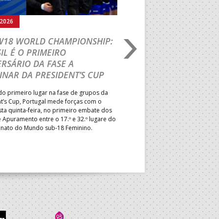
.2026
05.08.2026
 W18 WORLD CHAMPIONSHIP:
IHF W18 WORLD CH
IL É O PRIMEIRO
JOÃO VAREJÃO PREL
RSÁRIO DA FASE A
CURSO INTERNACIO
INAR DA PRESIDENT’S CUP
TREINADORES NA R
o primeiro lugar na fase de grupos da
Treinador português João Var
t’s Cup, Portugal mede forças com o
integrado na EHF Experts List, 
esta quinta-feira, no primeiro embate dos
preletores convidados pela 
 Apuramento entre o 17.º e 32.º lugare do
de Andebol, em Pitești, iniciat
ato do Mundo sub-18 Feminino.
de 400 treinadores.