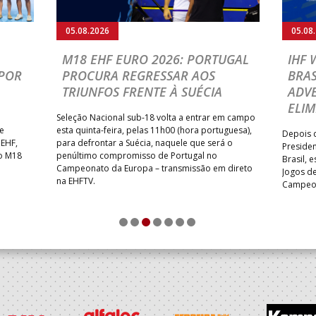
05.08.2026
05.08
M18 EHF EURO 2026: PORTUGAL
IHF
POR
PROCURA REGRESSAR AOS
BRAS
TRIUNFOS FRENTE À SUÉCIA
ADVE
ELIM
Seleção Nacional sub-18 volta a entrar em campo
te
esta quinta-feira, pelas 11h00 (hora portuguesa),
Depois d
 EHF,
para defrontar a Suécia, naquele que será o
Presiden
do M18
penúltimo compromisso de Portugal no
Brasil, 
Campeonato da Europa – transmissão em direto
Jogos de
na EHFTV.
Campeon
1
2
3
4
5
6
7