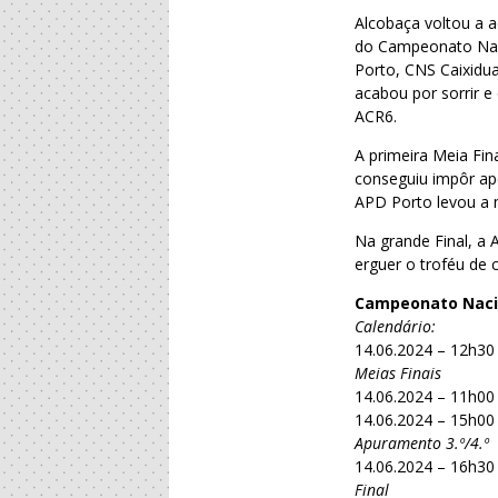
Alcobaça voltou a a
do Campeonato Naci
Porto, CNS Caixidu
acabou por sorrir e
ACR6.
A primeira Meia Fin
conseguiu impôr ape
APD Porto levou a m
Na grande Final, a 
erguer o troféu de
Campeonato Naci
Calendário:
14.06.2024 – 12h3
Meias Finais
14.06.2024 – 11h00
14.06.2024 – 15h00
Apuramento 3.º/4.º
14.06.2024 – 16h30
Final