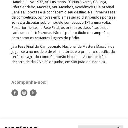
Handball – AA 1932, AC Lusitanos, SC Nun’Alvares, CA Leça,
Esfera Andebol Masters, ARC Moinhos, Académico FC e Arsenal
Canelas/Popotas e já conhecem o seu destino. Na Primeira Fase
da competição, os noves emblemas serão distribuídos por três
zonas, a disputar sob o modelo competitivo TxT a uma volta.
Posteriormente, na Fase Final, os primeiros classificados de
cada uma das três zonas irão disputar o título de campeão,
bem como os restantes lugares do pódio.
Já a Fase Final do Campeonato Nacional de Masters Masculinos
jogar-se-á no modelo de eliminatórias e o primeiro classificado
será consagrado como Campeão Nacional. A competição
decorre de dia 28 e 29 de junho, em São João da Madeira.
Acompanha-nos:
Siga-
Siga-
Siga-
nos
nos
nos
no
no
no
Facebook
Instagram
Twitter