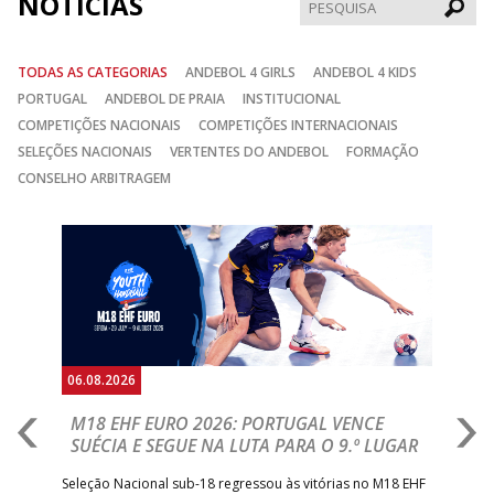
NOTÍCIAS
Pesqui
TODAS AS CATEGORIAS
ANDEBOL 4 GIRLS
ANDEBOL 4 KIDS
PORTUGAL
ANDEBOL DE PRAIA
INSTITUCIONAL
COMPETIÇÕES NACIONAIS
COMPETIÇÕES INTERNACIONAIS
SELEÇÕES NACIONAIS
VERTENTES DO ANDEBOL
FORMAÇÃO
CONSELHO ARBITRAGEM
Anterior
Seguin
06.08.2026
05.
M18 EHF EURO 2026: PORTUGAL VENCE
R
SUÉCIA E SEGUE NA LUTA PARA O 9.º LUGAR
R
bre
Seleção Nacional sub-18 regressou às vitórias no M18 EHF
San