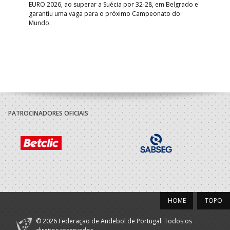
EURO 2026, ao superar a Suécia por 32-28, em Belgrado e
Figu
garantiu uma vaga para o próximo Campeonato do
pro
Mundo.
tal
PATROCINADORES OFICIAIS
HOME
TOPO
© 2026 Federação de Andebol de Portugal. Todos os