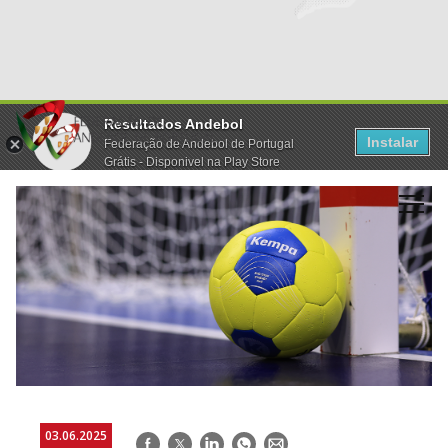
Resultados Andebol
Instalar
Federação de Andebol de Portugal
Grátis - Disponivel na Play Store
03.06.2025
Facebook
Twitter
LinkedIn
WhatsApp
E-