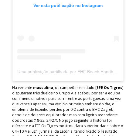
Ver esta publicação no Instagram
Uma publicação partilhada por EHF Beach Handball (@ehfbeachhandball)
Na vertente
masculina
, os campeões em título [
EFE Os Tigres
]
disputaram três duelos no Grupo A e acabou por ser a equipa
com menos motivos para sorrir entre as portuguesas, uma vez
que venceu apenas uma vez. No primeiro embate do dia, o
emblema de Espinho perdeu por 0-2 contra o BHC Zagreb,
depois de dois
sets
equilibrados mas com ligeiro ascendente
dos croatas (18-22; 24-27). No jogo seguinte, a história foi
diferente e a EFE Os Tigres mostrou clara superioridade sobre o
C4H10 Melluzhi Jurmala, da Letónia, tendo fixado o resultado