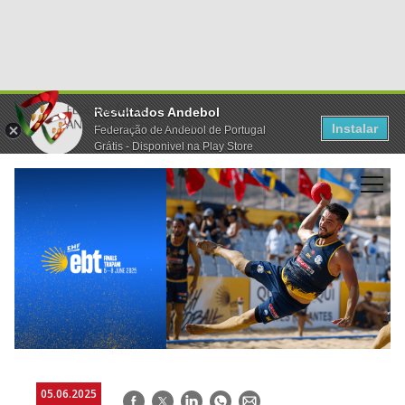
Resultados Andebol
Instalar
Federação de Andebol de Portugal
Grátis - Disponivel na Play Store
05.06.2025
Facebook
Twitter
LinkedIn
WhatsApp
E-