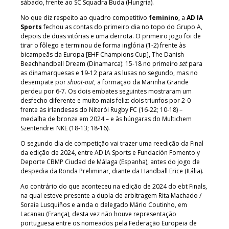
sábado, frente ao SC Squadra Buda (Hungria).
No que diz respeito ao quadro competitivo
feminino
, a
AD IA
Sports
fechou as contas do primeiro dia no topo do Grupo A,
depois de duas vitórias e uma derrota. O primeiro jogo foi de
tirar o fôlego e terminou de forma inglória (1-2) frente às
bicampeãs da Europa [EHF Champions Cup], The Danish
Beachhandball Dream (Dinamarca): 15-18 no primeiro
set
para
as dinamarquesas e 19-12 para as lusas no segundo, mas no
desempate por
shoot-out
, a formação da Marinha Grande
perdeu por 6-7. Os dois embates seguintes mostraram um
desfecho diferente e muito mais feliz: dois triunfos por 2-0
frente às irlandesas do Niterói Rugby FC (16-22; 10-18) –
medalha de bronze em 2024 – e às húngaras do Multichem
Szentendrei NKE (18-13; 18-16).
O segundo dia de competição vai trazer uma reedição da Final
da edição de 2024, entre AD IA Sports e Fundación Fomento y
Deporte CBMP Ciudad de Málaga (Espanha), antes do jogo de
despedia da Ronda Preliminar, diante da Handball Erice (Itália).
Ao contrário do que aconteceu na edição de 2024 do ebt Finals,
na qual esteve presente a dupla de arbitragem Rita Machado /
Soraia Lusquiños e ainda o delegado Mário Coutinho, em
Lacanau (França), desta vez não houve representação
portuguesa entre os nomeados pela Federação Europeia de