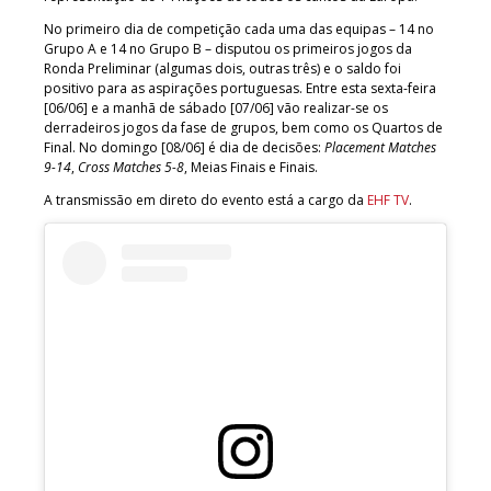
No primeiro dia de competição cada uma das equipas – 14 no
Grupo A e 14 no Grupo B – disputou os primeiros jogos da
Ronda Preliminar (algumas dois, outras três) e o saldo foi
positivo para as aspirações portuguesas. Entre esta sexta-feira
[06/06] e a manhã de sábado [07/06] vão realizar-se os
derradeiros jogos da fase de grupos, bem como os Quartos de
Final. No domingo [08/06] é dia de decisões:
Placement Matches
9-14
,
Cross Matches 5-8
, Meias Finais e Finais.
A transmissão em direto do evento está a cargo da
EHF TV
.