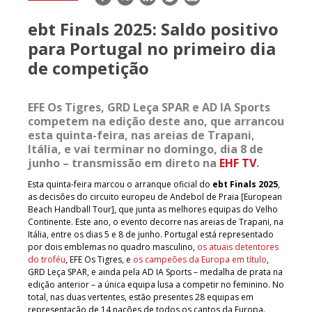
mail
ebt Finals 2025: Saldo positivo
para Portugal no primeiro dia
de competição
EFE Os Tigres, GRD Leça SPAR e AD IA Sports
competem na edição deste ano, que arrancou
esta quinta-feira, nas areias de Trapani,
Itália, e vai terminar no domingo, dia 8 de
junho – transmissão em direto na
EHF TV
.
Esta quinta-feira marcou o arranque oficial do
ebt Finals 2025
,
as decisões do circuito europeu de Andebol de Praia [European
Beach Handball Tour], que junta as melhores equipas do Velho
Continente. Este ano, o evento decorre nas areias de Trapani, na
Itália, entre os dias 5 e 8 de junho. Portugal está representado
por dois emblemas no quadro masculino,
os atuais detentores
do troféu
, EFE Os Tigres, e
os campeões da Europa em título
,
GRD Leça SPAR, e ainda pela AD IA Sports – medalha de prata na
edição anterior – a única equipa lusa a competir no feminino. No
total, nas duas vertentes, estão presentes 28 equipas em
representação de 14 nações de todos os cantos da Europa.