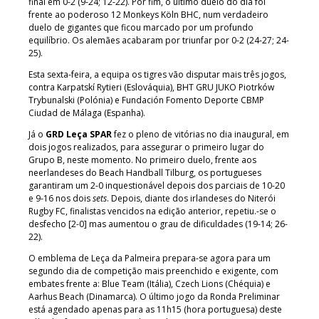
final em 0-2 (9-24; 12-22). Por fim, o último duelo do dia foi
frente ao poderoso 12 Monkeys Köln BHC, num verdadeiro
duelo de gigantes que ficou marcado por um profundo
equilíbrio. Os alemães acabaram por triunfar por 0-2 (24-27; 24-
25).
Esta sexta-feira, a equipa os tigres vão disputar mais três jogos,
contra Karpatskí Rytieri (Eslováquia), BHT GRU JUKO Piotrków
Trybunalski (Polónia) e Fundación Fomento Deporte CBMP
Ciudad de Málaga (Espanha).
Já o
GRD Leça SPAR
fez o pleno de vitórias no dia inaugural, em
dois jogos realizados, para assegurar o primeiro lugar do
Grupo B, neste momento. No primeiro duelo, frente aos
neerlandeses do Beach Handball Tilburg, os portugueses
garantiram um 2-0 inquestionável depois dos parciais de 10-20
e 9-16 nos dois
sets
. Depois, diante dos irlandeses do Niterói
Rugby FC, finalistas vencidos na edição anterior, repetiu.-se o
desfecho [2-0] mas aumentou o grau de dificuldades (19-14; 26-
22).
O emblema de Leça da Palmeira prepara-se agora para um
segundo dia de competição mais preenchido e exigente, com
embates frente a: Blue Team (Itália), Czech Lions (Chéquia) e
Aarhus Beach (Dinamarca). O último jogo da Ronda Preliminar
está agendado apenas para as 11h15 (hora portuguesa) deste