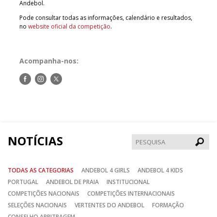
Andebol.
Pode consultar todas as informações, calendário e resultados,
no
website oficial da competição
.
Acompanha-nos:
Siga-
Siga-
Siga-
nos
nos
nos
no
no
no
Facebook
Instagram
Twitter
NOTÍCIAS
Pesqui
TODAS AS CATEGORIAS
ANDEBOL 4 GIRLS
ANDEBOL 4 KIDS
PORTUGAL
ANDEBOL DE PRAIA
INSTITUCIONAL
COMPETIÇÕES NACIONAIS
COMPETIÇÕES INTERNACIONAIS
SELEÇÕES NACIONAIS
VERTENTES DO ANDEBOL
FORMAÇÃO
CONSELHO ARBITRAGEM