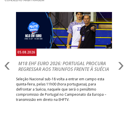
Anterior
Seguin
05.08.2026
05.
M18 EHF EURO 2026: PORTUGAL PROCURA
I
REGRESSAR AOS TRIUNFOS FRENTE À SUÉCIA
O
E
uel
Seleção Nacional sub-18 volta a entrar em campo esta
quinta-feira, pelas 11h00 (hora portuguesa), para
Depo
defrontar a Suécia, naquele que será o penúltimo
Cup,
compromisso de Portugal no Campeonato da Europa –
no 
transmissão em direto na EHFTV.
e 3