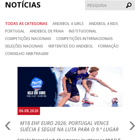
NOTÍCIAS
Pesqui
TODAS AS CATEGORIAS
ANDEBOL 4 GIRLS
ANDEBOL 4 KIDS
PORTUGAL
ANDEBOL DE PRAIA
INSTITUCIONAL
COMPETIÇÕES NACIONAIS
COMPETIÇÕES INTERNACIONAIS
SELEÇÕES NACIONAIS
VERTENTES DO ANDEBOL
FORMAÇÃO
CONSELHO ARBITRAGEM
Anterior
Seguin
06.08.2026
05.
M18 EHF EURO 2026: PORTUGAL VENCE
R
SUÉCIA E SEGUE NA LUTA PARA O 9.º LUGAR
R