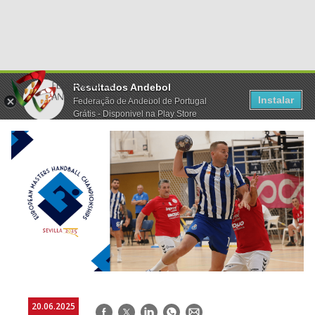
Resultados Andebol
Instalar
Federação de Andebol de Portugal
Grátis - Disponivel na Play Store
20.06.2025
Facebook
Twitter
LinkedIn
WhatsApp
E-