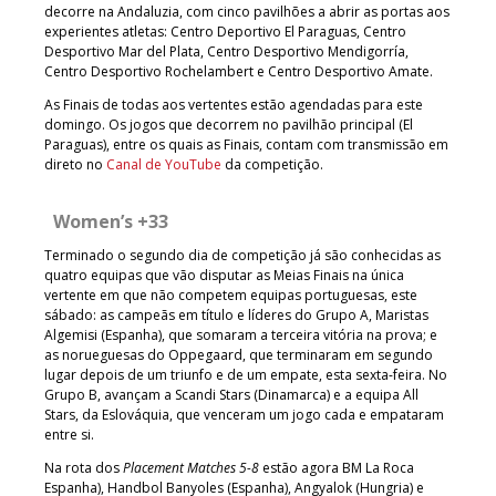
decorre na Andaluzia, com cinco pavilhões a abrir as portas aos
experientes atletas: Centro Deportivo El Paraguas, Centro
Desportivo Mar del Plata, Centro Desportivo Mendigorría,
Centro Desportivo Rochelambert e Centro Desportivo Amate.
As Finais de todas aos vertentes estão agendadas para este
domingo. Os jogos que decorrem no pavilhão principal (El
Paraguas), entre os quais as Finais, contam com transmissão em
direto no
Canal de YouTube
da competição.
Women’s +33
Terminado o segundo dia de competição já são conhecidas as
quatro equipas que vão disputar as Meias Finais na única
vertente em que não competem equipas portuguesas, este
sábado: as campeãs em título e líderes do Grupo A, Maristas
Algemisi (Espanha), que somaram a terceira vitória na prova; e
as norueguesas do Oppegaard, que terminaram em segundo
lugar depois de um triunfo e de um empate, esta sexta-feira. No
Grupo B, avançam a Scandi Stars (Dinamarca) e a equipa All
Stars, da Eslováquia, que venceram um jogo cada e empataram
entre si.
Na rota dos
Placement Matches 5-8
estão agora BM La Roca
Espanha), Handbol Banyoles (Espanha), Angyalok (Hungria) e