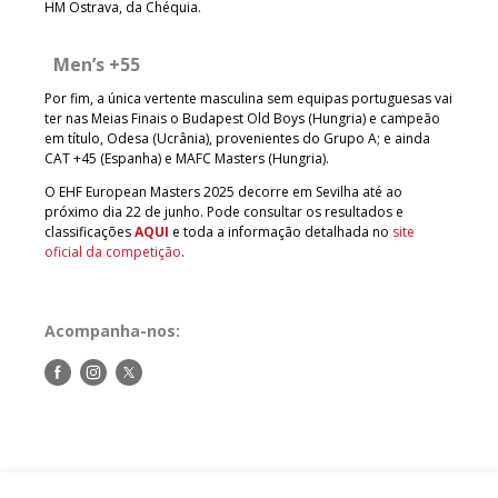
HM Ostrava, da Chéquia.
Men’s +55
Por fim, a única vertente masculina sem equipas portuguesas vai
ter nas Meias Finais o Budapest Old Boys (Hungria) e campeão
em título, Odesa (Ucrânia), provenientes do Grupo A; e ainda
CAT +45 (Espanha) e
MAFC Masters (Hungria).
O EHF European Masters 2025 decorre em Sevilha até ao
próximo dia 22 de junho. Pode consultar os resultados e
classificações
AQUI
e toda a informação detalhada no
site
oficial da competição
.
Acompanha-nos:
Siga-
Siga-
Siga-
nos
nos
nos
no
no
no
Facebook
Instagram
Twitter