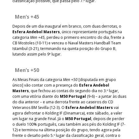
classificação possível, que passa pelo 7.º lugar.
Men’s +45
Depois de um dia inaugural em branco, com duas derrotas, o
Esfera Andebol Masters
, único representante português na
categoria
Men +45,
perdeu o primeiro encontro do dia, frente a
CB Mostoles (10-11) e venceu o Naval Masters Handball Team
Istambul (3-21), terminando na quinta posição do Grupo B,
lutando assim pelo 9º lugar.
Men’s +50
As Meias Finais da categoria
Men +50
[disputada em grupo
único] vão contar com a presença do
Esfera Andebol
Masters
, que fechou as contas do segundo dia no 3.º lugar,
com uma vitória diante do
M50 Portugal
(9-6) – a juntar às duas
do dia anterior – e uma derrota frente ao caseiros do CD
Veteranos BM Sevilla (12-3). O
Esfera Andebol Masters
vai
agora defrontar o Kolding IF (Dinamarca), este sábado, a valer
um lugar na grande Final. Já o
M50 Portugal
, depois de perder
o duelo 100% português, caiu também aos pés do Kolding IF (7-
12) e terminou na última posição do grupo, tendo agora pela
frente o desafio pelo 5.º lugar da classificação geral, contra o