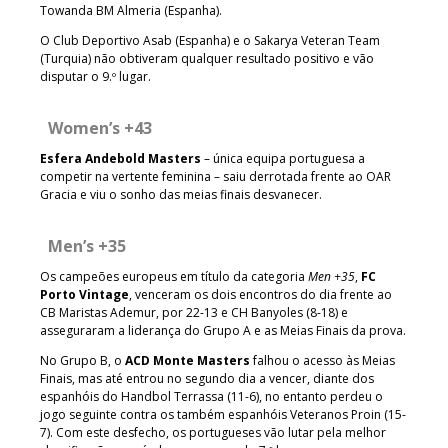
Towanda BM Almeria (Espanha).
O Club Deportivo Asab (Espanha) e o Sakarya Veteran Team
(Turquia) não obtiveram qualquer resultado positivo e vão
disputar o 9.º lugar.
Women’s +43
Esfera Andebold Masters
– única equipa portuguesa a
competir na vertente feminina – saiu derrotada frente ao OAR
Gracia e viu o sonho das meias finais desvanecer.
Men’s +35
Os campeões europeus em título da categoria
Men +35
,
FC
Porto Vintage
, venceram os dois encontros do dia frente ao
CB Maristas Ademur, por 22-13 e CH Banyoles (8-18) e
asseguraram a liderança do Grupo A e as Meias Finais da prova.
No Grupo B, o
ACD Monte Masters
falhou o acesso às Meias
Finais, mas até entrou no segundo dia a vencer, diante dos
espanhóis do Handbol Terrassa (11-6), no entanto perdeu o
jogo seguinte contra os também espanhóis Veteranos Proin (15-
7). Com este desfecho, os portugueses vão lutar pela melhor