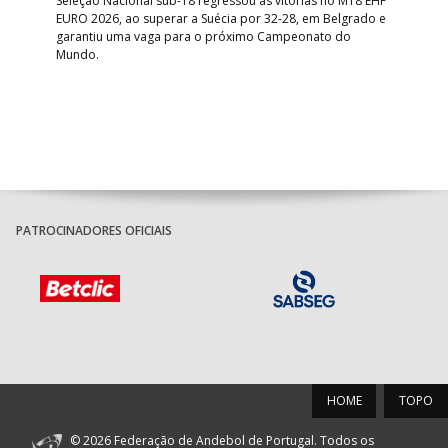
bre
Seleção Nacional sub-18 regressou às vitórias no M18 EHF
San
EURO 2026, ao superar a Suécia por 32-28, em Belgrado e
Figu
garantiu uma vaga para o próximo Campeonato do
pro
Mundo.
tal
PATROCINADORES OFICIAIS
HOME
TOPO
© 2026 Federação de Andebol de Portugal. Todos os