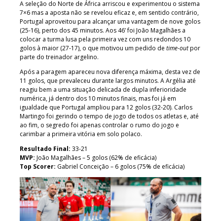
A seleção do Norte de África arriscou e experimentou o sistema
7×6 mas a aposta não se revelou eficaz e, em sentido contrário,
Portugal aproveitou para alcançar uma vantagem de nove golos
(25-16), perto dos 45 minutos. Aos 46’ foi João Magalhães a
colocar a turma lusa pela primeira vez com uns redondos 10
golos à maior (27-17), o que motivou um pedido de
time-out
por
parte do treinador argelino.
Após a paragem apareceu nova diferença máxima, desta vez de
11 golos, que prevaleceu durante largos minutos. A Argélia até
reagiu bem a uma situação delicada de dupla inferioridade
numérica, já dentro dos 10 minutos finais, mas foi já em
igualdade que Portugal ampliou para 12 golos (32-20). Carlos
Martingo foi gerindo o tempo de jogo de todos os atletas e, até
ao fim, o segredo foi apenas controlar o rumo do jogo e
carimbar a primeira vitória em solo polaco.
Resultado Final:
33-21
MVP:
João Magalhães – 5 golos (62% de eficácia)
Top Scorer:
Gabriel Conceição – 6 golos (75% de eficácia)