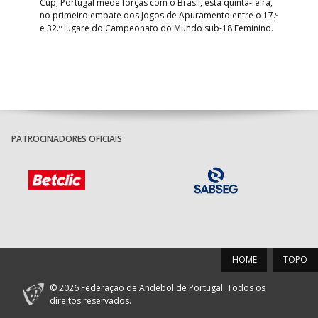
Cup, Portugal mede forças com o Brasil, esta quinta-feira,
Tre
–
no primeiro embate dos Jogos de Apuramento entre o 17.º
inte
e 32.º lugare do Campeonato do Mundo sub-18 Feminino.
con
Pite
PATROCINADORES OFICIAIS
HOME
TOPO
© 2026 Federação de Andebol de Portugal. Todos os
direitos reservados.