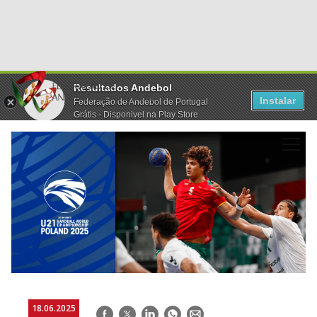
Resultados Andebol
Instalar
Federação de Andebol de Portugal
Grátis - Disponivel na Play Store
18.06.2025
Facebook
Twitter
LinkedIn
WhatsApp
E-