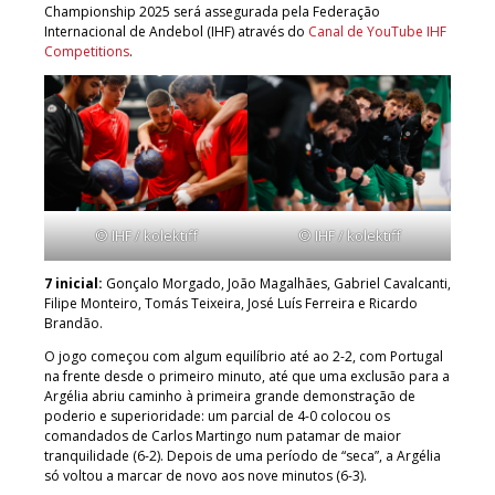
Championship 2025 será assegurada pela Federação
Internacional de Andebol (IHF) através do
Canal de YouTube IHF
Competitions
.
© IHF / kolektiff
© IHF / kolektiff
7 inicial:
Gonçalo Morgado, João Magalhães, Gabriel Cavalcanti,
Filipe Monteiro, Tomás Teixeira, José Luís Ferreira e Ricardo
Brandão.
O jogo começou com algum equilíbrio até ao 2-2, com Portugal
na frente desde o primeiro minuto, até que uma exclusão para a
Argélia abriu caminho à primeira grande demonstração de
poderio e superioridade: um parcial de 4-0 colocou os
comandados de Carlos Martingo num patamar de maior
tranquilidade (6-2). Depois de uma período de “seca”, a Argélia
só voltou a marcar de novo aos nove minutos (6-3).