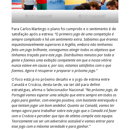
© IHF / kolektiff
© IHF / kolektiff
Para Carlos Martingo o plano foi cumprido e o sentimento é de
satisfação após a estreia:
“O primeiro jogo de uma competição é
sempre complicado e há um sentimento extra. Sabíamos que éramos
inquestionavelmente superiores à Argélia, embora não tenhamos
feito um jogo brilhante, conseguimos atingir todos os objetivos que
tínhamos traçado para este jogo. Distribuímos minutos por toda a
gente e fizemos uma exibição competente em que a nossa vitória
nunca esteve em causa e, por isso, estamos satisfeitos com o que
fizemos. Agora é recuperar e preparar o próximo jogo.”
O foco está já no próximo desafio e o jogo de estreia entre
Canadá e Croácia, desta tarde, vai ser útil para definir
estratégias, afirma o Selecionador Nacional:
“No próximo jogo, de
Portugal vamos esperar uma seleção que entra sempre em todos os
jogos para ganhar, com energia positiva, com bastante entreajuda e
que tentam jogar um bom andebol. Quanto ao Canadá, vamos ter
tempo agora para trabalhar sobre este jogo que o Canadá irá fazer
com a Croácia e perceber que tipo de atletas compõe esta equipa.
Teoricamente vai ser um adversário acessível e vamos entrar para
esse jogo com a máxima seriedade e para ganhar.”