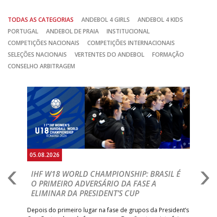
TODAS AS CATEGORIAS
ANDEBOL 4 GIRLS
ANDEBOL 4 KIDS
PORTUGAL
ANDEBOL DE PRAIA
INSTITUCIONAL
COMPETIÇÕES NACIONAIS
COMPETIÇÕES INTERNACIONAIS
SELEÇÕES NACIONAIS
VERTENTES DO ANDEBOL
FORMAÇÃO
CONSELHO ARBITRAGEM
Anterior
Seguin
05.08.2026
05.
A
IHF W18 WORLD CHAMPIONSHIP: BRASIL É
I
IA
O PRIMEIRO ADVERSÁRIO DA FASE A
V
ELIMINAR DA PRESIDENT’S CUP
I
R
Depois do primeiro lugar na fase de grupos da President’s