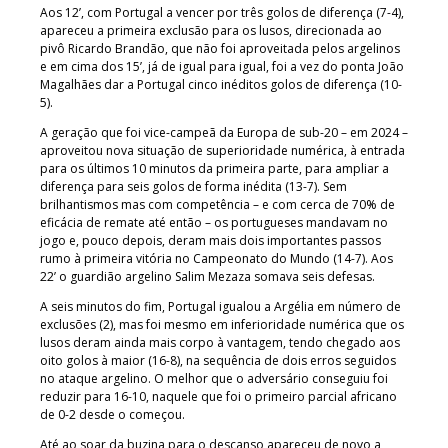
Aos 12’, com Portugal a vencer por três golos de diferença (7-4),
apareceu a primeira exclusão para os lusos, direcionada ao
pivô Ricardo Brandão, que não foi aproveitada pelos argelinos
e em cima dos 15’, já de igual para igual, foi a vez do ponta João
Magalhães dar a Portugal cinco inéditos golos de diferença (10-
5).
A geração que foi vice-campeã da Europa de sub-20 – em 2024 –
aproveitou nova situação de superioridade numérica, à entrada
para os últimos 10 minutos da primeira parte, para ampliar a
diferença para seis golos de forma inédita (13-7). Sem
brilhantismos mas com competência – e com cerca de 70% de
eficácia de remate até então – os portugueses mandavam no
jogo e, pouco depois, deram mais dois importantes passos
rumo à primeira vitória no Campeonato do Mundo (14-7). Aos
22’ o guardião argelino Salim Mezaza somava seis defesas.
A seis minutos do fim, Portugal igualou a Argélia em número de
exclusões (2), mas foi mesmo em inferioridade numérica que os
lusos deram ainda mais corpo à vantagem, tendo chegado aos
oito golos à maior (16-8), na sequência de dois erros seguidos
no ataque argelino. O melhor que o adversário conseguiu foi
reduzir para 16-10, naquele que foi o primeiro parcial africano
de 0-2 desde o começou.
Até ao soar da buzina para o descanso apareceu de novo a