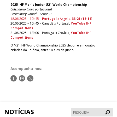
2025 IHF Men’s Junior U21 World Championship
Calendário (hora portuguesa):
Preliminary Round – Grupo D
18.06.2025 – 10h45 –
Portugal
x Argélia
, 33-21 (18-11)
20.06.2025 – 10h45 – Canadá x Portugal,
YouTube IHF
Competitions
21.06.2025 – 13h00 – Portugal x Croácia,
YouTube IHF
Competitions
O M21 IHF World Championship 2025 decorre em quatro
cidades da Polónia, entre 18 e 29 de junho.
Acompanha-nos:
Siga-
Siga-
Siga-
nos
nos
nos
no
no
no
Facebook
Instagram
Twitter
NOTÍCIAS
Pesqui