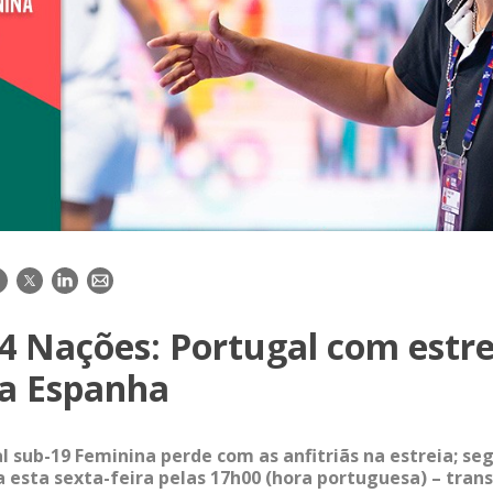
acebook
Twitter
LinkedIn
E-
mail
4 Nações: Portugal com estre
da Espanha
l sub-19 Feminina perde com as anfitriãs na estreia; se
esta sexta-feira pelas 17h00 (hora portuguesa) – tra