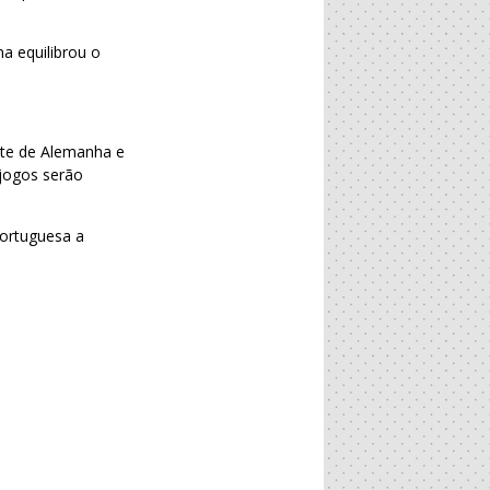
a equilibrou o
nte de Alemanha e
 jogos serão
portuguesa a