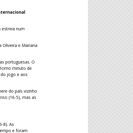
nternacional
a estreia num
.
ia Oliveira e Mariana
 as portuguesas. O
 décimo minuto de
 do jogo e aos
ere do país vizinho
anso (16-5), mas as
6-8). As
 tempo e foram