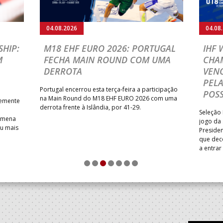
04.08.2026
04.08
HIP:
M18 EHF EURO 2026: PORTUGAL
IHF
M
FECHA MAIN ROUND COM UMA
CHA
DERROTA
VENC
PELA
Portugal encerrou esta terça-feira a participação
POSS
na Main Round do M18 EHF EURO 2026 com uma
temente
derrota frente à Islândia, por 41-29.
Seleção 
Romena
jogo da
iu mais
Presiden
que dec
a entrar
1
2
3
4
5
6
7