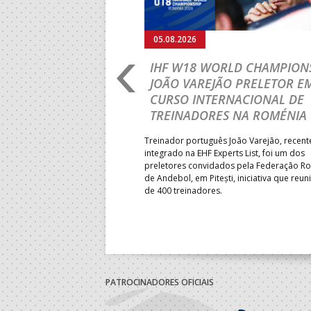
05.08.2026
RLD CHAMPIONSHIP:
IHF W18 WORLD CHAMPIONS
PRIMEIRO
JOÃO VAREJÃO PRELETOR E
 DA FASE A
CURSO INTERNACIONAL DE
 PRESIDENT’S CUP
TREINADORES NA ROMÉNIA
 lugar na fase de grupos da
Treinador português João Varejão, recen
ortugal mede forças com o
integrado na EHF Experts List, foi um dos
-feira, no primeiro embate dos
preletores convidados pela Federação 
 entre o 17.º e 32.º lugare do
de Andebol, em Pitești, iniciativa que reun
do sub-18 Feminino.
de 400 treinadores.
PATROCINADORES OFICIAIS