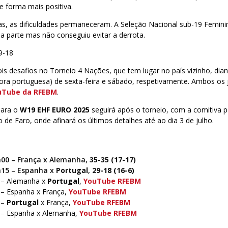
e forma mais positiva.
as, as dificuldades permaneceram. A Seleção Nacional sub-19 Feminin
a parte mas não conseguiu evitar a derrota.
9-18
s desafios no Torneio 4 Nações, que tem lugar no país vizinho, dia
hora portuguesa) de sexta-feira e sábado, respetivamente. Ambos os
uTube da RFEBM
.
para o
W19 EHF EURO 2025
seguirá após o torneio, com a comitiva 
o de Faro, onde afinará os últimos detalhes até ao dia 3 de julho.
h00 – França
x Alemanha,
35-35 (17-17)
h15 – Espanha x
Portugal
,
29-18 (16-6)
0 – Alemanha x
Portugal
,
YouTube RFEBM
 – Espanha x França,
YouTube RFEBM
 –
Portugal
x França,
YouTube RFEBM
 – Espanha x Alemanha,
YouTube RFEBM