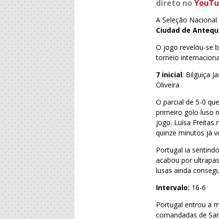
direto no
YouTu
A Seleção Nacional 
Ciudad de Antequ
O jogo revelou-se 
torneio internacion
7 inicial
: Bilguiça J
Oliveira
O parcial de 5-0 qu
primeiro golo luso 
jogo. Luísa Freitas
quinze minutos já ve
Portugal ia sentind
acabou por ultrapa
lusas ainda consegu
Intervalo:
16-6
Portugal entrou a m
comandadas de Sand