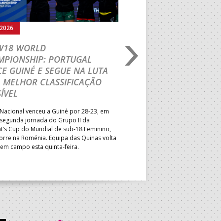
.2026
03.08.2026
 W18 WORLD
M18 EHF EURO 2026
MPIONSHIP: PORTUGAL
CEDE DIANTE DA HU
E GUINÉ E SEGUE NA LUTA
MAIN ROUND
 MELHOR CLASSIFICAÇÃO
Segunda parte dominada pelos
ÍVEL
derrota portuguesa por 35-45,
Grupo II da Main Round do Eu
Nacional venceu a Guiné por 28-23, em
Masculino, em Belgrado. Equip
 segunda jornada do Grupo II da
a entrar em campo esta terça-f
t’s Cup do Mundial de sub-18 Feminino,
horas.
orre na Roménia. Equipa das Quinas volta
 em campo esta quinta-feira.