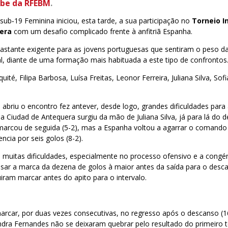
be da RFEBM
.
sub‑19 Feminina iniciou, esta tarde, a sua participação no
Torneio I
era
com um desafio complicado frente à anfitriã Espanha.
bastante exigente para as jovens portuguesas que sentiram o peso d
al, diante de uma formação mais habituada a este tipo de confrontos
aquité, Filipa Barbosa, Luísa Freitas, Leonor Ferreira, Juliana Silva, Sof
e abriu o encontro fez antever, desde logo, grandes dificuldades para
na Ciudad de Antequera surgiu da mão de Juliana Silva, já para lá do
 marcou de seguida (5-2), mas a Espanha voltou a agarrar o comando
ncia por seis golos (8-2).
o muitas dificuldades, especialmente no processo ofensivo e a congén
ssar a marca da dezena de golos à maior antes da saída para o desc
iram marcar antes do apito para o intervalo.
arcar, por duas vezes consecutivas, no regresso após o descanso (1
ra Fernandes não se deixaram quebrar pelo resultado do primeiro