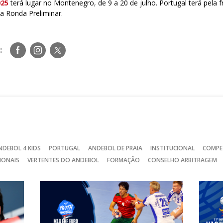
025
terá lugar no Montenegro, de 9 a 20 de julho. Portugal terá pela f
a Ronda Preliminar.
Siga-
Siga-
Siga-
:
nos
nos
nos
no
no
no
Facebook
Instagram
Twitter
NDEBOL 4 KIDS
PORTUGAL
ANDEBOL DE PRAIA
INSTITUCIONAL
COMPE
IONAIS
VERTENTES DO ANDEBOL
FORMAÇÃO
CONSELHO ARBITRAGEM