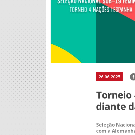
F
26.06.2025
Torneio 
diante 
Seleção Naciona
com a Alemanha 