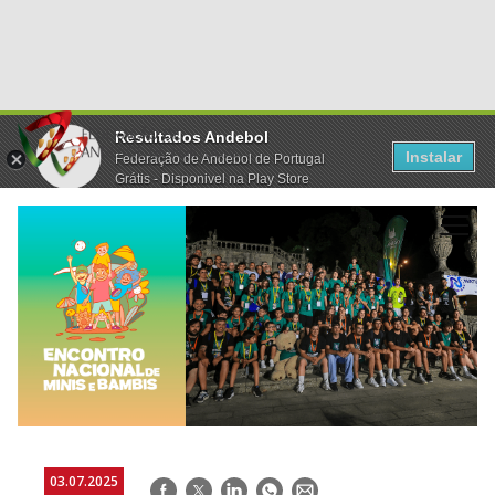
Resultados Andebol
Instalar
Federação de Andebol de Portugal
Grátis - Disponivel na Play Store
03.07.2025
Facebook
Twitter
LinkedIn
WhatsApp
E-