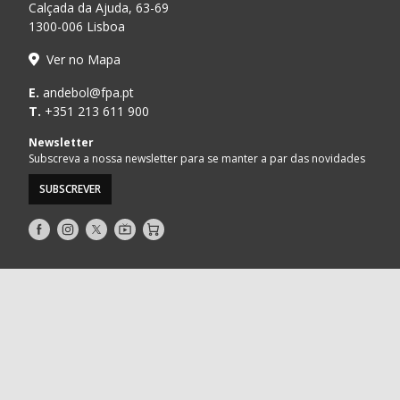
Calçada da Ajuda, 63-69
1300-006 Lisboa
Ver no Mapa
E.
andebol@fpa.pt
T.
+351 213 611 900
Newsletter
Subscreva a nossa newsletter para se manter a par das novidades
SUBSCREVER
Siga-
Siga-
Siga-
AndebolTV
Loja
nos
nos
nos
no
no
no
Facebook
Instagram
Twitter