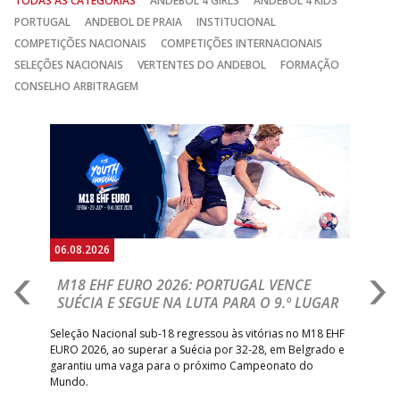
TODAS AS CATEGORIAS
ANDEBOL 4 GIRLS
ANDEBOL 4 KIDS
PORTUGAL
ANDEBOL DE PRAIA
INSTITUCIONAL
COMPETIÇÕES NACIONAIS
COMPETIÇÕES INTERNACIONAIS
SELEÇÕES NACIONAIS
VERTENTES DO ANDEBOL
FORMAÇÃO
CONSELHO ARBITRAGEM
Anterior
Seguin
06.08.2026
05.
M18 EHF EURO 2026: PORTUGAL VENCE
R
SUÉCIA E SEGUE NA LUTA PARA O 9.º LUGAR
R
bre
Seleção Nacional sub-18 regressou às vitórias no M18 EHF
San
EURO 2026, ao superar a Suécia por 32-28, em Belgrado e
Figu
garantiu uma vaga para o próximo Campeonato do
pro
Mundo.
tal