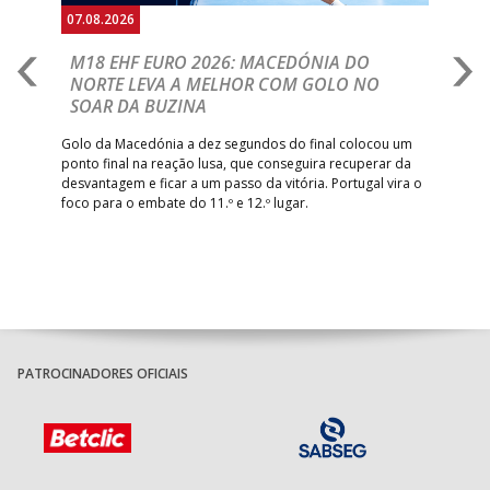
07.08.2026
06.
A
M18 EHF EURO 2026: MACEDÓNIA DO
D
NORTE LEVA A MELHOR COM GOLO NO
Com
SOAR DA BUZINA
épo
o de
arra
 o
Golo da Macedónia a dez segundos do final colocou um
de
ponto final na reação lusa, que conseguira recuperar da
desvantagem e ficar a um passo da vitória. Portugal vira o
foco para o embate do 11.º e 12.º lugar.
PATROCINADORES OFICIAIS