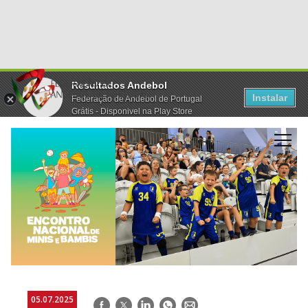
Resultados Andebol
Instalar
Federação de Andebol de Portugal
Grátis - Disponivel na Play Store
05.07.2025
Facebook
Twitter
LinkedIn
WhatsApp
E-