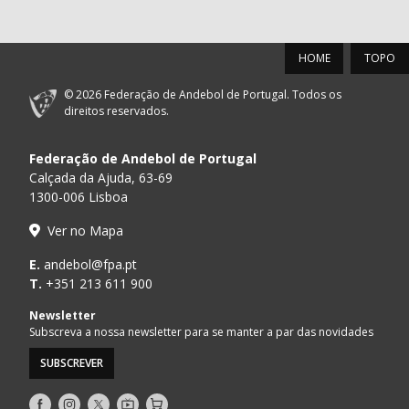
HOME
TOPO
© 2026 Federação de Andebol de Portugal. Todos os
direitos reservados.
Federação de Andebol de Portugal
Calçada da Ajuda, 63-69
1300-006 Lisboa
Ver no Mapa
E.
andebol@fpa.pt
T.
+351 213 611 900
Newsletter
Subscreva a nossa newsletter para se manter a par das novidades
SUBSCREVER
Siga-
Siga-
Siga-
AndebolTV
Loja