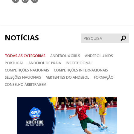
nos
nos
nos
no
no
no
Facebook
Instagram
Twitter
NOTÍCIAS
Pesqui
TODAS AS CATEGORIAS
ANDEBOL 4 GIRLS
ANDEBOL 4 KIDS
PORTUGAL
ANDEBOL DE PRAIA
INSTITUCIONAL
COMPETIÇÕES NACIONAIS
COMPETIÇÕES INTERNACIONAIS
SELEÇÕES NACIONAIS
VERTENTES DO ANDEBOL
FORMAÇÃO
CONSELHO ARBITRAGEM
Anterior
Seguin