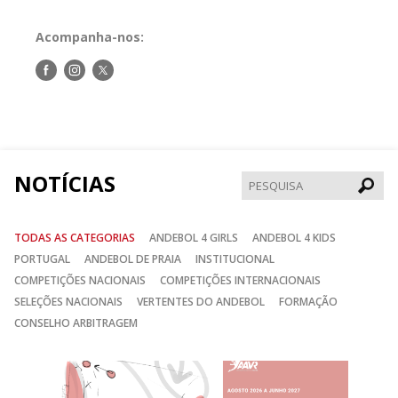
Acompanha-nos:
Siga-
Siga-
Siga-
nos
nos
nos
no
no
no
Facebook
Instagram
Twitter
NOTÍCIAS
Pesqui
TODAS AS CATEGORIAS
ANDEBOL 4 GIRLS
ANDEBOL 4 KIDS
PORTUGAL
ANDEBOL DE PRAIA
INSTITUCIONAL
COMPETIÇÕES NACIONAIS
COMPETIÇÕES INTERNACIONAIS
SELEÇÕES NACIONAIS
VERTENTES DO ANDEBOL
FORMAÇÃO
CONSELHO ARBITRAGEM
Anterior
Seguin