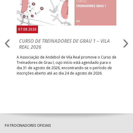
07.08.2026
07.08.2026
CURSO DE TREINADORES DE GRAU 1 – VILA
M18 EHF 
REAL 2026
NORTE LE
SOAR DA 
A Associação de Andebol de Vila Real promove o Curso de
Treinadores de Grau I, cujo início está agendado para o
Golo da Maced
dia 31 de agosto de 2026, encontrando-se o período de
ponto final na
inscrições aberto até ao dia 24 de agosto de 2026.
desvantagem e 
foco para o em
PATROCINADORES OFICIAIS