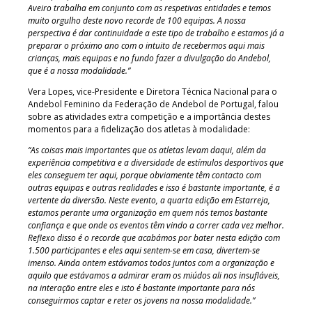
Aveiro trabalha em conjunto com as respetivas entidades e temos
muito orgulho deste novo recorde de 100 equipas. A nossa
perspectiva é dar continuidade a este tipo de trabalho e estamos já a
preparar o próximo ano com o intuito de recebermos aqui mais
crianças, mais equipas e no fundo fazer a divulgação do Andebol,
que é a nossa modalidade.”
Vera Lopes, vice-Presidente e Diretora Técnica Nacional para o
Andebol Feminino da Federação de Andebol de Portugal, falou
sobre as atividades extra competição e a importância destes
momentos para a fidelização dos atletas à modalidade:
“As coisas mais importantes que os atletas levam daqui, além da
experiência competitiva e a diversidade de estímulos desportivos que
eles conseguem ter aqui, porque obviamente têm contacto com
outras equipas e outras realidades e isso é bastante importante, é a
vertente da diversão. Neste evento, a quarta edição em Estarreja,
estamos perante uma organização em quem nós temos bastante
confiança e que onde os eventos têm vindo a correr cada vez melhor.
Reflexo disso é o recorde que acabámos por bater nesta edição com
1.500 participantes e eles aqui sentem-se em casa, divertem-se
imenso. Ainda ontem estávamos todos juntos com a organização e
aquilo que estávamos a admirar eram os miúdos ali nos insufláveis,
na interação entre eles e isto é bastante importante para nós
conseguirmos captar e reter os jovens na nossa modalidade.”