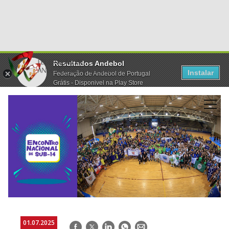
Resultados Andebol
Instalar
Federação de Andebol de Portugal
Grátis - Disponivel na Play Store
01.07.2025
Facebook
Twitter
LinkedIn
WhatsApp
E-