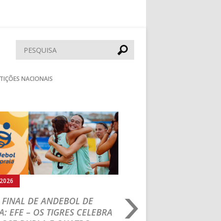
Pesquisar
TIÇÕES NACIONAIS
Seguinte
.2026
02.08.2026
 FINAL DE ANDEBOL DE
PORTUGAL BEACH H
A: EFE – OS TIGRES CELEBRA
TOUR: VRT/LEMAR 