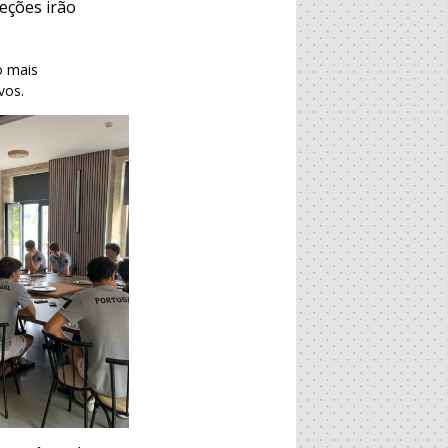
leções irão
o mais
vos.