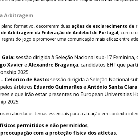
 a Arbitragem
plano formativo, decorreram duas
ações de esclarecimento de 
 de Arbitragem da Federação de Andebol de Portugal
, com o o
 regras do jogo e promover uma comunicação mais eficaz entre atlet
– Gaia:
sessão dirigida à Seleção Nacional sub-17 Feminina, 
go Xavier
e
Alexandre Bragança
, candidatos EHF que par
onship 2025.
 – Celorico de Basto:
sessão dirigida à Seleção Nacional su
pelos árbitros
Eduardo Guimarães
e
António Santa Clara
ees e que irão estar presentes no European Universities H
ip 2025.
foram abordados temas essenciais para a atuação em contexto inter
físicos permitidos e não permitidos
,
e
preocupação com a proteção física dos atletas
,