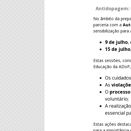
Antidopagem: 
No âmbito da prepa
parceria com a
Aut
sensibilização para
9 de julho
,
15 de julho
Estas sessões, con
Educação da ADoP, 
Os cuidados
As
violaçõ
O
processo
voluntário;
A realizaçã
essencial p
Estas ações destaca
para a importância 