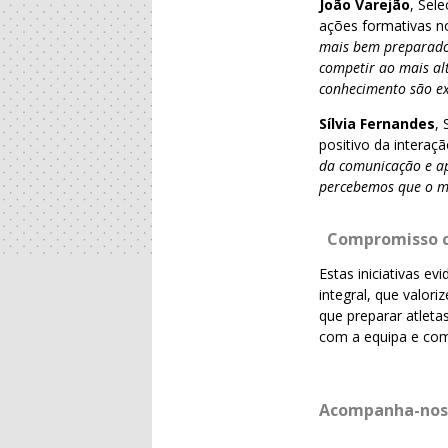
João Varejão
, Sel
ações formativas n
mais bem preparados
competir ao mais al
conhecimento são ex
Sílvia Fernandes
,
positivo da interaçã
da comunicação e ap
percebemos que o ma
Compromisso c
Estas iniciativas 
integral, que valor
que preparar atlet
com a equipa e com
Acompanha-nos