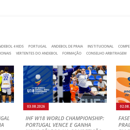
no
no
no
Facebook
Instagram
Twitter
NDEBOL 4 KIDS
PORTUGAL
ANDEBOL DE PRAIA
INSTITUCIONAL
COMPE
IONAIS
VERTENTES DO ANDEBOL
FORMAÇÃO
CONSELHO ARBITRAGEM
03.08.2026
02.08
UGAL
IHF W18 WORLD CHAMPIONSHIP:
FASE
NA
PORTUGAL VENCE E GANHA
PRAI