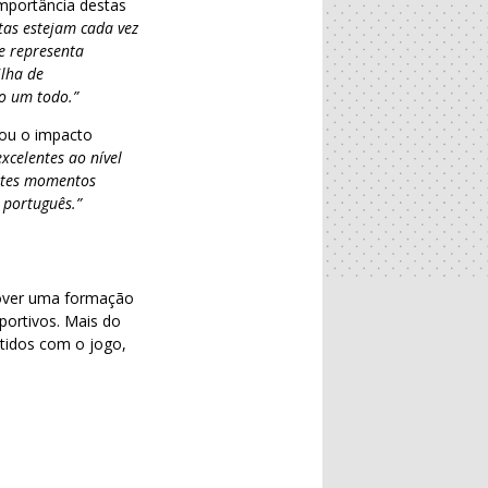
importância destas
tas estejam cada vez
e representa
ilha de
o um todo.”
cou o impacto
xcelentes ao nível
estes momentos
 português.”
mover uma formação
sportivos. Mais do
etidos com o jogo,