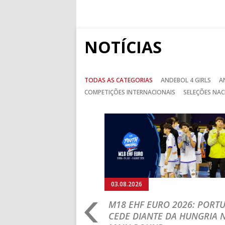
NOTÍCIAS
TODAS AS CATEGORIAS
ANDEBOL 4 GIRLS
A
COMPETIÇÕES INTERNACIONAIS
SELEÇÕES NAC
Anterior
03.08.2026
RLD
M18 EHF EURO 2026: PORT
IP: PORTUGAL
CEDE DIANTE DA HUNGRIA 