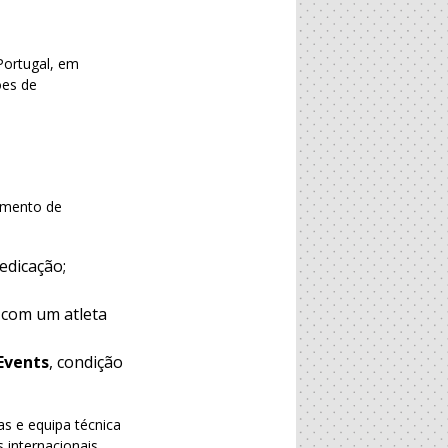
Portugal, em
ões de
amento de
edicação;
a com um atleta
Events
, condição
as e equipa técnica
 internacionais.