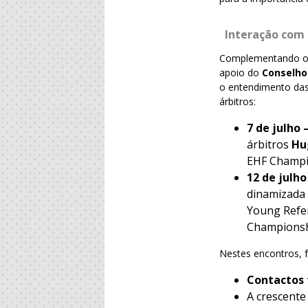
Interação com
Complementando o 
apoio do
Conselho
o entendimento das
árbitros:
7 de julho 
árbitros
Hu
EHF Champi
12 de julho
dinamizada 
Young Refer
Championsh
Nestes encontros, 
Contactos 
A crescent