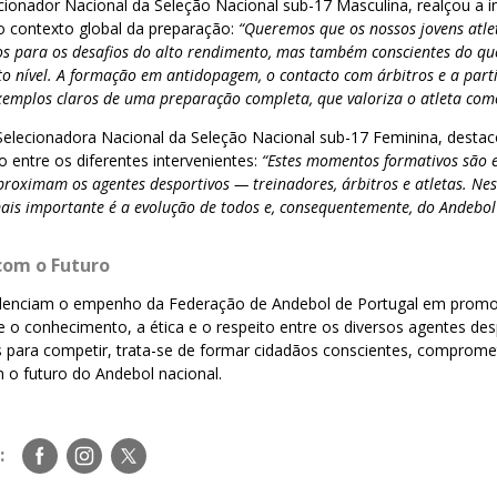
ecionador Nacional da Seleção Nacional sub-17 Masculina, realçou a 
o contexto global da preparação:
“Queremos que os nossos jovens atle
 para os desafios do alto rendimento, mas também conscientes do qu
to nível. A formação em antidopagem, o contacto com árbitros e a part
emplos claros de uma preparação completa, que valoriza o atleta com
 Selecionadora Nacional da Seleção Nacional sub-17 Feminina, desta
o entre os diferentes intervenientes:
“Estes momentos formativos são e
roximam os agentes desportivos — treinadores, árbitros e atletas. N
is importante é a evolução de todos e, consequentemente, do Andebol
om o Futuro
evidenciam o empenho da Federação de Andebol de Portugal em pro
ize o conhecimento, a ética e o respeito entre os diversos agentes de
as para competir, trata-se de formar cidadãos conscientes, comprom
 o futuro do Andebol nacional.
Siga-
Siga-
Siga-
:
nos
nos
nos