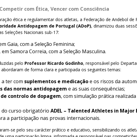
Competir com Ética, Vencer com Consciência
ração ética e regulamentar dos atletas, a Federação de Andebol de 
oridade Antidopagem de Portugal (ADoP)
, dinamizou duas sess
 as Seleções Nacionais sub-17:
 em Gaia, com a Seleção Feminina;
, em Samora Correia, com a Seleção Masculina.
duzidas pelo
Professor Ricardo Godinho
, responsável pelo Depart
abordaram de forma clara e participada os seguintes temas:
 a ter com
suplementos e medicação
e os riscos da autom
es das normas antidopagem
e as suas consequências;
 de controlo de dopagem
, com simulação prática realizad
o do curso obrigatório
ADEL – Talented Athletes in Major 
ara a participação nas provas internacionais.
ram-se pelo seu carácter prático e educativo, sensibilizando os atlet
de uma participação limpa, informada e responsável nas competições