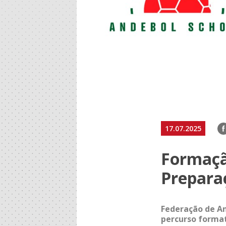
F
17.07.2025
Formaçã
Prepara
Federação de An
percurso forma