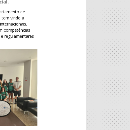
ial.
partamento de
a tem vindo a
nternacionais.
em competências
s e regulamentares