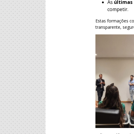
As
últimas 
competir.
Estas formações con
transparente, segur