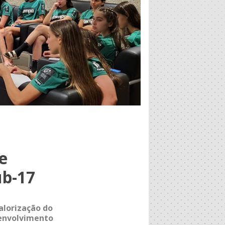
e
ub-17
alorização do
senvolvimento