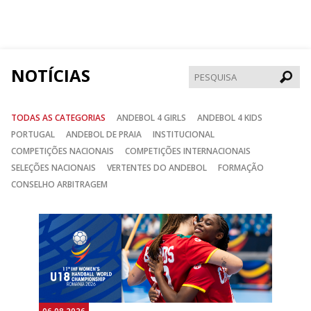
nos
nos
nos
no
no
no
Facebook
Instagram
Twitter
NOTÍCIAS
Pesqui
TODAS AS CATEGORIAS
ANDEBOL 4 GIRLS
ANDEBOL 4 KIDS
PORTUGAL
ANDEBOL DE PRAIA
INSTITUCIONAL
COMPETIÇÕES NACIONAIS
COMPETIÇÕES INTERNACIONAIS
SELEÇÕES NACIONAIS
VERTENTES DO ANDEBOL
FORMAÇÃO
CONSELHO ARBITRAGEM
Anterior
Seguin