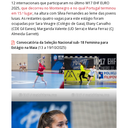
12 internacionais que participaram no último W17 EHF EURO
2025,
que decorreu no Montenegro e no qual Portugal terminou
em 15.º lugar
, na altura com Sílvia Fernandes ao leme das jovens
lusas. As restantes quatro vagas para este estágio foram
ocupadas por Sara Vinagre (Colégio de Gaia), Eliany Carvalho
(CDE Gil Eanes), Margarida Valente (UD Serra) e Maria Ferraz (CJ
Almeida Garrett).
Convocatória da Seleção Nacional sub-18 Feminina para
Estágio na Maia
(13 a 19/10/2025)
© EHF / matchlens.me
© EHF / matchlens.me