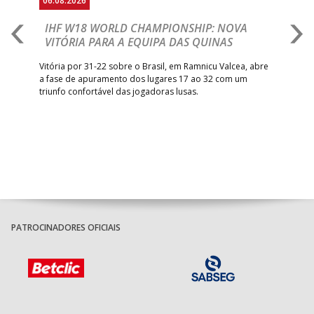
06.08.2026
06.
IHF W18 WORLD CHAMPIONSHIP: NOVA
M
VITÓRIA PARA A EQUIPA DAS QUINAS
S
ra a
Vitória por 31-22 sobre o Brasil, em Ramnicu Valcea, abre
Sele
a fase de apuramento dos lugares 17 ao 32 com um
EURO
triunfo confortável das jogadoras lusas.
gar
Mun
PATROCINADORES OFICIAIS