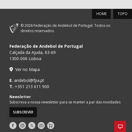
HOME
TOPO
© 2026 Federação de Andebol de Portugal. Todos os
direitos reservados.
Federação de Andebol de Portugal
Calçada da Ajuda, 63-69
1300-006 Lisboa
Ver no Mapa
E.
andebol@fpa.pt
T.
+351 213 611 900
Newsletter
Subscreva a nossa newsletter para se manter a par das novidades
SUBSCREVER
Siga-
Siga-
Siga-
AndebolTV
Loja
nos
nos
nos