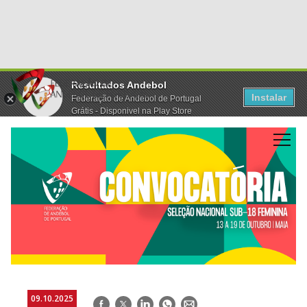
Resultados Andebol
Instalar
Federação de Andebol de Portugal
Grátis - Disponivel na Play Store
09.10.2025
Facebook
Twitter
LinkedIn
WhatsApp
E-