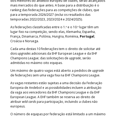
dos melhores do andebol europeu de clubes, serão alcançados
mais mercados do que antes. A base para a distribuição é o
ranking das federações para as competições de clubes, que
para a temporada 2026/2027 (inclui os resultados das
temporadas 2022/2023, 2023/2024 e 2024/2025).
As federações classificadas entre o 1.º e o 10.º lugar têm um
lugar fixo na competição, sendo elas, Alemanha, Espanha,
França, Dinamarca, Polónia, Hungria, Roménia,
Portugal
,
Croácia e Noruega.
Cada uma destas 10 federações tem o direito de solicitar até
dois
upgrades
adicionais da EHF European League e da EHF
Champions League; das solicitações de
upgrade
, serão
admitidas no máximo oito equipas.
Um máximo de quatro vagas está aberto a pedidos de
upgrade
de federações sem uma vaga fixa na EHF Champions League.
As vagas restantes estão sujeitas a uma decisão da Federação
Europeia de Andebol e as possibilidades incluem a atribuição
da vaga aos vencedores da EHF Champions League e da EHF
European League. A EHF também se reserva ao direito de
atribuir
wild cards
para participação, incluindo a clubes não
europeus.
O número de equipas por federação está limitado a um máximo