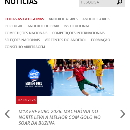
NOTÍCIAS
Pesqui
TODAS AS CATEGORIAS
ANDEBOL 4 GIRLS
ANDEBOL 4 KIDS
PORTUGAL
ANDEBOL DE PRAIA
INSTITUCIONAL
COMPETIÇÕES NACIONAIS
COMPETIÇÕES INTERNACIONAIS
SELEÇÕES NACIONAIS
VERTENTES DO ANDEBOL
FORMAÇÃO
CONSELHO ARBITRAGEM
Anterior
Seguin
07.08.2026
06.
A
M18 EHF EURO 2026: MACEDÓNIA DO
D
NORTE LEVA A MELHOR COM GOLO NO
Com
SOAR DA BUZINA
épo
o de