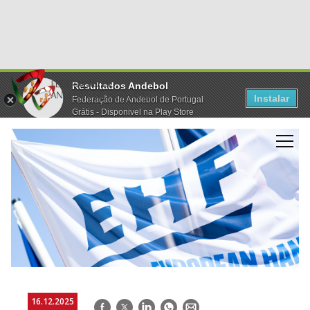
Resultados Andebol
Instalar
Federação de Andebol de Portugal
Grátis - Disponivel na Play Store
16.12.2025
Facebook
Twitter
LinkedIn
WhatsApp
E-