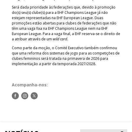
Será dada prioridade às federações que, devido à promoção
do(s) seu(s) clube(s) para a EHF Champions League já não
estejam representadas na EHF European League. Duas
promoções estão abertas para clubes de federações que não
têm uma vaga fixa na EHF Champions League nem na EHF
European League. Para a vaga final, a EHF reserva-se o direito de
a atribuir através de um
wild card
.
Como parte da moção, o Comité Executivo também confirmou
que uma reforma dos sistemas de jogo para as competições de
clubes femininos será tratada na primavera de 2026 para
implementação a partir da temporada 2027/2028.
Acompanha-nos:
Siga-
Siga-
Siga-
nos
nos
nos
no
no
no
Facebook
Instagram
Twitter