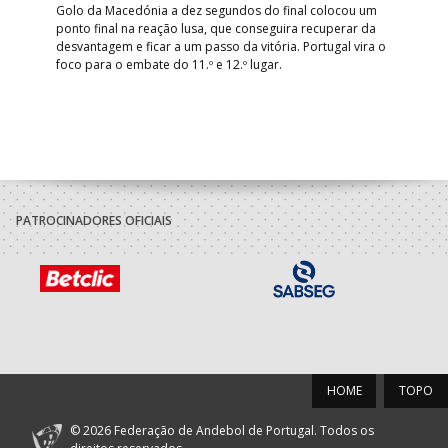
arra
 o
Golo da Macedónia a dez segundos do final colocou um
de
ponto final na reação lusa, que conseguira recuperar da
desvantagem e ficar a um passo da vitória. Portugal vira o
foco para o embate do 11.º e 12.º lugar.
PATROCINADORES OFICIAIS
HOME
TOPO
© 2026 Federação de Andebol de Portugal. Todos os