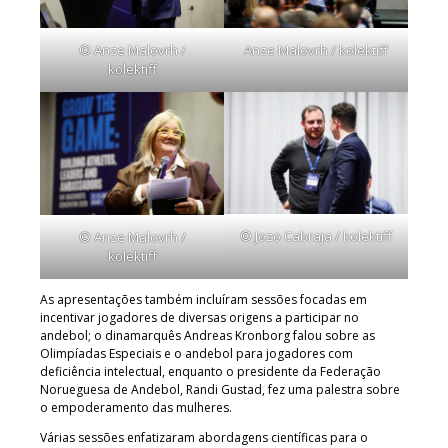
© Anze Malovrh /
Anze Malovrh / kolektiff
kolektiff
© Jozo Cabraja / kolektiff
© Anze Malovrh /
kolektiff
As apresentações também incluíram sessões focadas em
incentivar jogadores de diversas origens a participar no
andebol; o dinamarquês Andreas Kronborg falou sobre as
Olimpíadas Especiais e o andebol para jogadores com
deficiência intelectual, enquanto o presidente da Federação
Norueguesa de Andebol, Randi Gustad, fez uma palestra sobre
o empoderamento das mulheres.
Várias sessões enfatizaram abordagens científicas para o