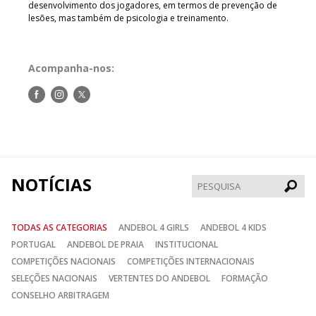
desenvolvimento dos jogadores, em termos de prevenção de
lesões, mas também de psicologia e treinamento.
Acompanha-nos:
Siga-
Siga-
Siga-
nos
nos
nos
no
no
no
Facebook
Instagram
Twitter
NOTÍCIAS
Pesqui
TODAS AS CATEGORIAS
ANDEBOL 4 GIRLS
ANDEBOL 4 KIDS
PORTUGAL
ANDEBOL DE PRAIA
INSTITUCIONAL
COMPETIÇÕES NACIONAIS
COMPETIÇÕES INTERNACIONAIS
SELEÇÕES NACIONAIS
VERTENTES DO ANDEBOL
FORMAÇÃO
CONSELHO ARBITRAGEM