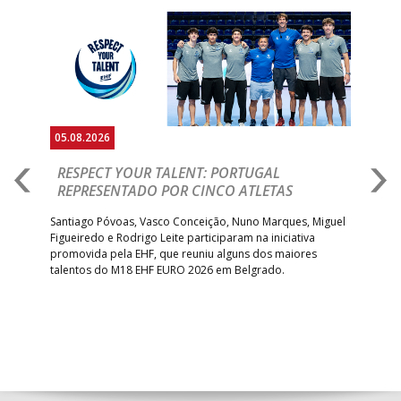
Anterior
Seguin
05.08.2026
05.
RESPECT YOUR TALENT: PORTUGAL
M
AR
REPRESENTADO POR CINCO ATLETAS
R
 EHF
Santiago Póvoas, Vasco Conceição, Nuno Marques, Miguel
Sele
o e
Figueiredo e Rodrigo Leite participaram na iniciativa
quin
promovida pela EHF, que reuniu alguns dos maiores
defr
talentos do M18 EHF EURO 2026 em Belgrado.
com
tra