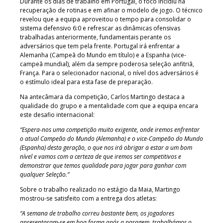
Durante os dias de trabalho em Portugal, o foco incidiu na
recuperação de rotinas e em afinar o modelo de jogo. O técnico
revelou que a equipa aproveitou o tempo para consolidar o
sistema defensivo 6:0 e refrescar as dinâmicas ofensivas
trabalhadas anteriormente, fundamentais perante os
adversários que tem pela frente. Portugal irá enfrentar a
Alemanha (Campeã do Mundo em título) e a Espanha (vice-
campeã mundial), além da sempre poderosa seleção anfitriã,
França. Para o selecionador nacional, o nível dos adversários é
o estímulo ideal para esta fase de preparação.
Na antecâmara da competição, Carlos Martingo destaca a
qualidade do grupo e a mentalidade com que a equipa encara
este desafio internacional:
“Espera-nos uma competição muito exigente, onde iremos enfrentar
o atual Campeão do Mundo (Alemanha) e o vice-Campeão do Mundo
(Espanha) desta geração, o que nos irá obrigar a estar a um bom
nível e vamos com a certeza de que iremos ser competitivos e
demonstrar que temos qualidade para jogar para ganhar com
qualquer Seleção.”
Sobre o trabalho realizado no estágio da Maia, Martingo
mostrou-se satisfeito com a entrega dos atletas:
“A semana de trabalho correu bastante bem, os jogadores
apresentaram-se em boa forma após a paragem, trabalhámos o