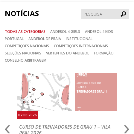
NOTÍCIAS
Pesqui
TODAS AS CATEGORIAS
ANDEBOL 4 GIRLS
ANDEBOL 4 KIDS
PORTUGAL
ANDEBOL DE PRAIA
INSTITUCIONAL
COMPETIÇÕES NACIONAIS
COMPETIÇÕES INTERNACIONAIS
SELEÇÕES NACIONAIS
VERTENTES DO ANDEBOL
FORMAÇÃO
CONSELHO ARBITRAGEM
Anterior
Seguin
07.08.2026
07.
CURSO DE TREINADORES DE GRAU 1 – VILA
M
REAL 2026
N