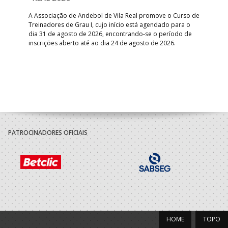
S
A Associação de Andebol de Vila Real promove o Curso de
Treinadores de Grau I, cujo início está agendado para o
Gol
dia 31 de agosto de 2026, encontrando-se o período de
pont
inscrições aberto até ao dia 24 de agosto de 2026.
desv
foco
PATROCINADORES OFICIAIS
HOME
TOPO