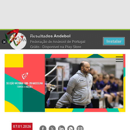
Resultados Andebol
Instalar
Federação de Andebol de Portugal
Grátis - Disponivel na Play Store
07.01.2026
Facebook
Twitter
LinkedIn
WhatsApp
E-