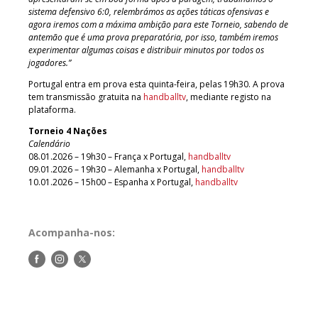
sistema defensivo 6:0, relembrámos as ações táticas ofensivas e
agora iremos com a máxima ambição para este Torneio, sabendo de
antemão que é uma prova preparatória, por isso, também iremos
experimentar algumas coisas e distribuir minutos por todos os
jogadores.”
Portugal entra em prova esta quinta-feira, pelas 19h30. A prova
tem transmissão gratuita na
handballtv
, mediante registo na
plataforma.
Torneio 4 Nações
Calendário
08.01.2026 – 19h30 – França x Portugal,
handballtv
09.01.2026 – 19h30 – Alemanha x Portugal,
handballtv
10.01.2026 – 15h00 – Espanha x Portugal,
handballtv
Acompanha-nos:
Siga-
Siga-
Siga-
nos
nos
nos
no
no
no
Facebook
Instagram
Twitter