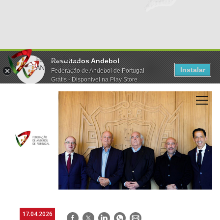
Resultados Andebol
Instalar
Federação de Andebol de Portugal
Grátis - Disponivel na Play Store
17.04.2026
Facebook
Twitter
LinkedIn
WhatsApp
E-