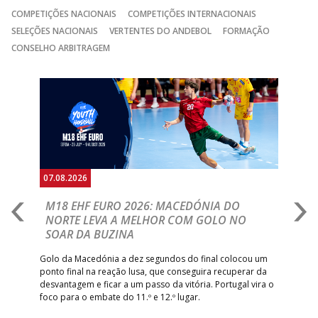
COMPETIÇÕES NACIONAIS
COMPETIÇÕES INTERNACIONAIS
SELEÇÕES NACIONAIS
VERTENTES DO ANDEBOL
FORMAÇÃO
CONSELHO ARBITRAGEM
Anterior
Seguin
07.08.2026
06.
A
M18 EHF EURO 2026: MACEDÓNIA DO
D
NORTE LEVA A MELHOR COM GOLO NO
Com
SOAR DA BUZINA
épo
o de
arra
 o
Golo da Macedónia a dez segundos do final colocou um
de
ponto final na reação lusa, que conseguira recuperar da
desvantagem e ficar a um passo da vitória. Portugal vira o
foco para o embate do 11.º e 12.º lugar.