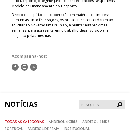
e do Desporto, o Regime Jurídico das Federações Desportivas e
Modelo de Financiamento do Desporto.
Dentro do espírito de cooperação em matérias de interesse
comum às cinco federações, os presidentes concordaram ao
solicitar ao Governo uma reunião, a realizar nas próximas
semanas, para apresentarem o trabalho desenvolvido em
conjunto pelas mesmas.
Acompanha-nos:
Siga-
Siga-
Siga-
nos
nos
nos
no
no
no
Facebook
Instagram
Twitter
NOTÍCIAS
Pesqui
TODAS AS CATEGORIAS
ANDEBOL 4 GIRLS
ANDEBOL 4 KIDS
PORTUGAL
ANDEBOL DE PRAIA
INSTITUCIONAL