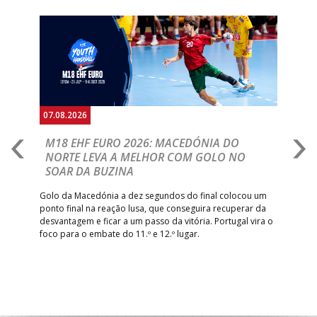
Anterior
Seguin
07.08.2026
06.
A
M18 EHF EURO 2026: MACEDÓNIA DO
D
NORTE LEVA A MELHOR COM GOLO NO
Com
SOAR DA BUZINA
épo
o de
arra
 o
Golo da Macedónia a dez segundos do final colocou um
de
ponto final na reação lusa, que conseguira recuperar da
desvantagem e ficar a um passo da vitória. Portugal vira o
foco para o embate do 11.º e 12.º lugar.