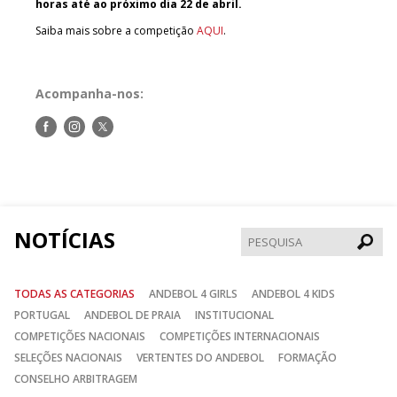
horas até ao próximo dia 22 de abril.
Saiba mais sobre a competição
AQUI
.
Acompanha-nos:
Siga-
Siga-
Siga-
nos
nos
nos
no
no
no
Facebook
Instagram
Twitter
NOTÍCIAS
Pesqui
TODAS AS CATEGORIAS
ANDEBOL 4 GIRLS
ANDEBOL 4 KIDS
PORTUGAL
ANDEBOL DE PRAIA
INSTITUCIONAL
COMPETIÇÕES NACIONAIS
COMPETIÇÕES INTERNACIONAIS
SELEÇÕES NACIONAIS
VERTENTES DO ANDEBOL
FORMAÇÃO
CONSELHO ARBITRAGEM