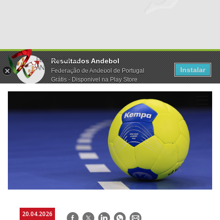
Resultados Andebol
Instalar
Federação de Andebol de Portugal
Grátis - Disponivel na Play Store
20.04.2026
Facebook
Twitter
LinkedIn
WhatsApp
E-