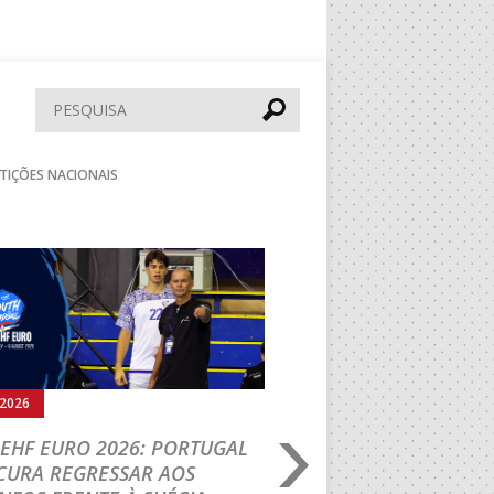
Pesquisar
TIÇÕES NACIONAIS
Seguinte
.2026
05.08.2026
EHF EURO 2026: PORTUGAL
IHF W18 WORLD CH
CURA REGRESSAR AOS
BRASIL É O PRIMEIR