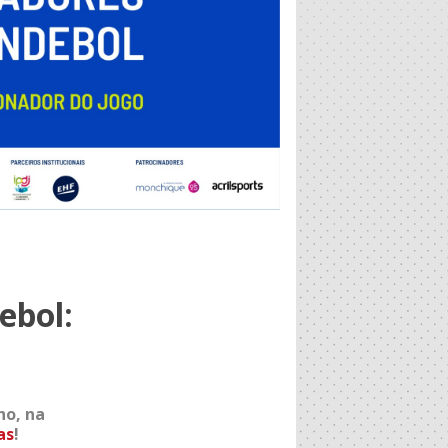
ebol:
ho, na
as
!