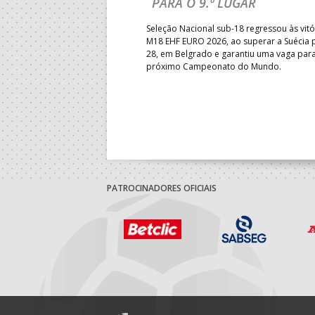
PARA O 9.º LUGAR
obre o Brasil, em Ramnicu
Seleção Nacional sub-18 regressou às vitó
e de apuramento dos lugares 17
M18 EHF EURO 2026, ao superar a Suécia 
fo confortável das jogadoras
28, em Belgrado e garantiu uma vaga par
próximo Campeonato do Mundo.
PATROCINADORES OFICIAIS