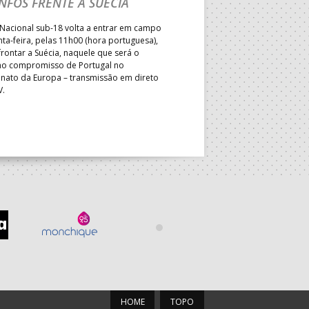
NFOS FRENTE À SUÉCIA
ADVERSÁRIO DA FAS
ELIMINAR DA PRESI
Nacional sub-18 volta a entrar em campo
nta-feira, pelas 11h00 (hora portuguesa),
Depois do primeiro lugar na f
rontar a Suécia, naquele que será o
President’s Cup, Portugal med
mo compromisso de Portugal no
Brasil, esta quinta-feira, no p
ato da Europa – transmissão em direto
Jogos de Apuramento entre o 17
V.
Campeonato do Mundo sub-18
HOME
TOPO