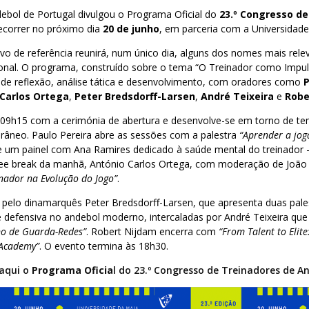
ebol de Portugal divulgou o Programa Oficial do
23.º Congresso de
decorrer no próximo dia
20 de junho
, em parceria com a Universidade
vo de referência reunirá, num único dia, alguns dos nomes mais rel
ional. O programa, construído sobre o tema “O Treinador como Impul
de reflexão, análise tática e desenvolvimento, com oradores como
P
Carlos Ortega
,
Peter Bredsdorff-Larsen
,
André Teixeira
e
Robe
s 09h15 com a cerimónia de abertura e desenvolve-se em torno de te
râneo. Paulo Pereira abre as sessões com a palestra
“Aprender a jog
de um painel com Ana Ramires dedicado à saúde mental do treinado
fee break da manhã, António Carlos Ortega, com moderação de João
inador na Evolução do Jogo”
.
 pelo dinamarquês Peter Bredsdorff-Larsen, que apresenta duas pale
e defensiva no andebol moderno, intercaladas por André Teixeira que
no de Guarda-Redes”
. Robert Nijdam encerra com
“From Talent to Elite
 Academy”
. O evento termina às 18h30.
 aqui o
Programa Oficia
l do 23.º Congresso de Treinadores de A