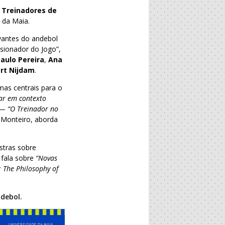
 Treinadores de
 da Maia.
evantes do andebol
sionador do Jogo”,
aulo Pereira
,
Ana
rt Nijdam
.
mas centrais para o
ar em contexto
r —
“O Treinador no
 Monteiro, aborda
stras sobre
 fala sobre
“Novas
: The Philosophy of
ndebol.