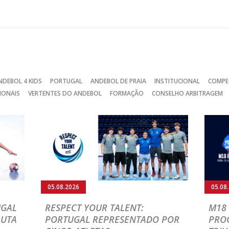
no
no
no
Facebook
Instagram
Twitter
NDEBOL 4 KIDS
PORTUGAL
ANDEBOL DE PRAIA
INSTITUCIONAL
COMPE
IONAIS
VERTENTES DO ANDEBOL
FORMAÇÃO
CONSELHO ARBITRAGEM
05.08.2026
05.08
UGAL
RESPECT YOUR TALENT:
M18 
LUTA
PORTUGAL REPRESENTADO POR
PRO