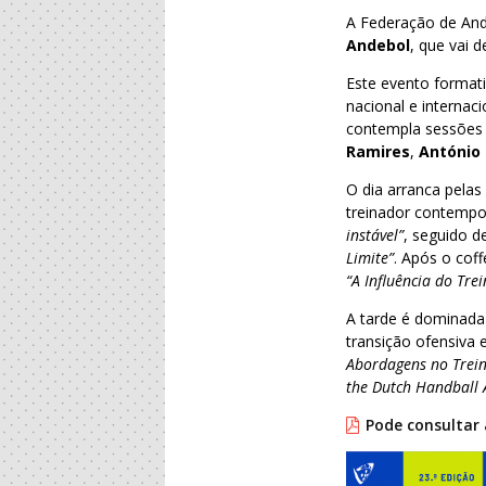
A Federação de And
Andebol
, que vai 
Este evento formati
nacional e internac
contempla sessões 
Ramires
,
António 
O dia arranca pela
treinador contempo
instável”
, seguido 
Limite”
. Após o cof
“A Influência do Tre
A tarde é dominada
transição ofensiva 
Abordagens no Trei
the Dutch Handball
Pode consultar