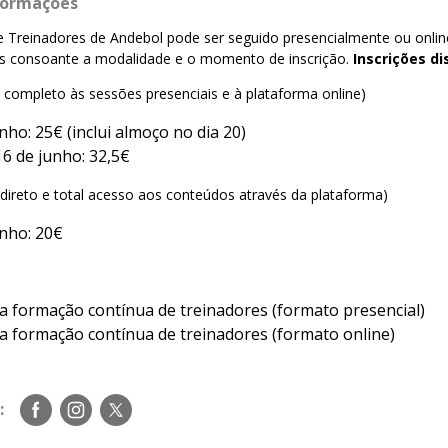
nformações
e Treinadores de Andebol pode ser seguido presencialmente ou onli
ntas consoante a modalidade e o momento de inscrição.
Inscrições d
 completo às sessões presenciais e à plataforma online)
nho: 25€ (inclui almoço no dia 20)
16 de junho: 32,5€
ireto e total acesso aos conteúdos através da plataforma)
unho: 20€
a formação contínua de treinadores (formato presencial)
a formação contínua de treinadores (formato online)
Siga-
Siga-
Siga-
:
nos
nos
nos