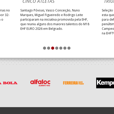
CINCO ATLETAS
TRIU
rias no
Santiago Póvoas, Vasco Conceição, Nuno
Seleção 
por 32-
Marques, Miguel Figueiredo e Rodrigo Leite
esta qui
a o
participaram na iniciativa promovida pela EHF,
para def
que reuniu alguns dos maiores talentos do M18
penúlti
EHF EURO 2026 em Belgrado.
Campeon
na EHFT
1
2
3
4
5
6
7