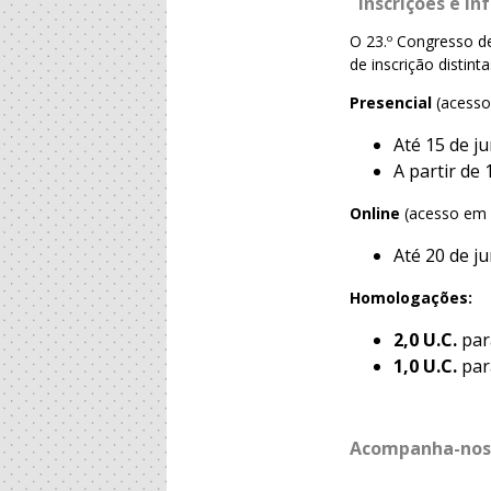
Inscrições e I
O 23.º Congresso d
de inscrição disti
Presencial
(acesso
Até 15 de ju
A partir de 
Online
(acesso em d
Até 20 de j
Homologações:
2,0 U.C.
par
1,0 U.C.
par
Acompanha-nos