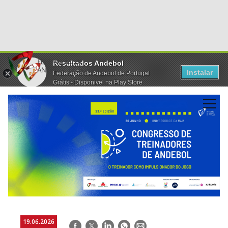
Resultados Andebol
Instalar
Federação de Andebol de Portugal
Grátis - Disponivel na Play Store
19.06.2026
Facebook
Twitter
LinkedIn
WhatsApp
E-