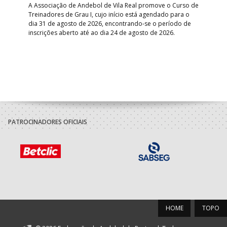
A Associação de Andebol de Vila Real promove o Curso de
Treinadores de Grau I, cujo início está agendado para o
Gol
dia 31 de agosto de 2026, encontrando-se o período de
pont
inscrições aberto até ao dia 24 de agosto de 2026.
desv
foco
PATROCINADORES OFICIAIS
HOME
TOPO