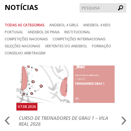
NOTÍCIAS
Pesqui
TODAS AS CATEGORIAS
ANDEBOL 4 GIRLS
ANDEBOL 4 KIDS
PORTUGAL
ANDEBOL DE PRAIA
INSTITUCIONAL
COMPETIÇÕES NACIONAIS
COMPETIÇÕES INTERNACIONAIS
SELEÇÕES NACIONAIS
VERTENTES DO ANDEBOL
FORMAÇÃO
CONSELHO ARBITRAGEM
Anterior
Seguin
07.08.2026
07.
CURSO DE TREINADORES DE GRAU 1 – VILA
M
REAL 2026
N
S