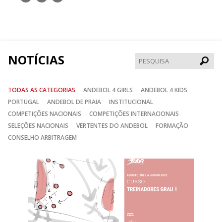
nos
nos
nos
no
no
no
Facebook
Instagram
Twitter
NOTÍCIAS
Pesqui
TODAS AS CATEGORIAS
ANDEBOL 4 GIRLS
ANDEBOL 4 KIDS
PORTUGAL
ANDEBOL DE PRAIA
INSTITUCIONAL
COMPETIÇÕES NACIONAIS
COMPETIÇÕES INTERNACIONAIS
SELEÇÕES NACIONAIS
VERTENTES DO ANDEBOL
FORMAÇÃO
CONSELHO ARBITRAGEM
Anterior
Seguin