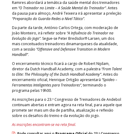
Ramires abordará a temática da saúde mental dos treinadores
em
“O Treinador no Limite – A Saúde Mental do Treinador”
. Antes
da pausa para almoço, André Teixeira irá apresentar a preleção
“Preparação do Guarda-Redes a Nível Tático”
.
Da parte da tarde, António Carlos Ortega, com moderação de
João Monteiro, irá refletir sobre
“A Influência do Treinador na
Evolução do Jogo”
. Segue-se Peter Bredsdorff-Larsen, um dos
mais conceituados treinadores dinamarqueses da atualidade,
com a sessão
“Offensive and Defensive Transition in Modern
Handball”
.
O encerramento técnico ficará a cargo de Robert Nijdam,
diretor da Dutch Handball Academy, com a palestra
“From Talent
to Elite: The Philosophy of the Dutch Handball Academy”
. Antes do
encerramento oficial, Henrique Ortigão apresentará
“Spiideo –
Ferramentas Inteligentes para Treinadores”
, terminando o
programa pelas 19h00.
As inscrições para o 23.º Congresso de Treinadores de Andebol
continuam abertas e entram agora na reta final, para aquele que
promete ser mais um dia de partilha, atualização e reflexão
sobre os desafios do treino e da evolução do jogo.
As inscrições encontram-se na reta final.
Pode consultar aqui o
Programa Oficia
l do 23.º Congresso