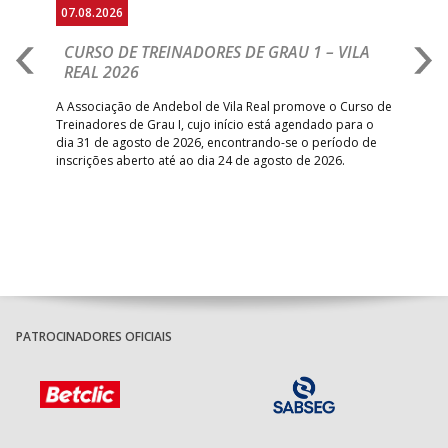
07.08.2026
07.
CURSO DE TREINADORES DE GRAU 1 – VILA
M
REAL 2026
N
S
A Associação de Andebol de Vila Real promove o Curso de
Treinadores de Grau I, cujo início está agendado para o
Gol
dia 31 de agosto de 2026, encontrando-se o período de
pont
inscrições aberto até ao dia 24 de agosto de 2026.
desv
foco
PATROCINADORES OFICIAIS