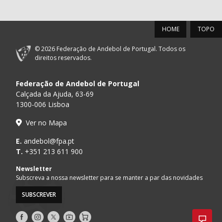
HOME
TOPO
© 2026 Federação de Andebol de Portugal. Todos os
direitos reservados.
Federação de Andebol de Portugal
Calçada da Ajuda, 63-69
1300-006 Lisboa
Ver no Mapa
E.
andebol@fpa.pt
T.
+351 213 611 900
Newsletter
Subscreva a nossa newsletter para se manter a par das novidades
SUBSCREVER
Siga-
Siga-
Siga-
AndebolTV
Loja