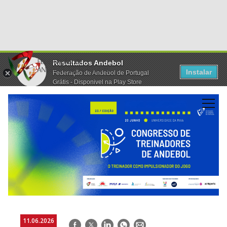
Resultados Andebol
Instalar
Federação de Andebol de Portugal
Grátis - Disponivel na Play Store
11.06.2026
Facebook
Twitter
LinkedIn
WhatsApp
E-