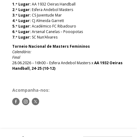
1.º Lugar:
AA 1932 Oeiras Handball
2.º Lugar:
Esfera Andebol Masters
3.º Lugar:
CS Juventude Mar
4.º Lugar:
CJ Almeida Garrett
5.º Lugar:
Académico FC Ribadouro
6.º Lugar:
Arsenal Canelas – Pooopotas
7.º Lugar:
SC Nun’Alvares
Torneio Nacional de Masters Femininos
Calendário:
Final
28.06.2026 – 16h00 – Esfera Andebol Masters x
AA 1932 Oeiras
Handball, 24-25 (10-12)
Acompanha-nos:
Siga-
Siga-
Siga-
nos
nos
nos
no
no
no
Facebook
Instagram
Twitter