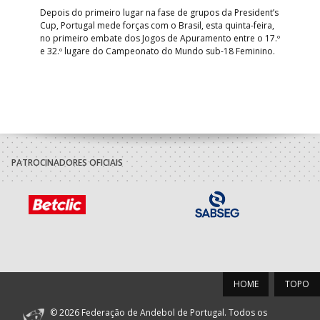
R
Depois do primeiro lugar na fase de grupos da President’s
Cup, Portugal mede forças com o Brasil, esta quinta-feira,
Tre
–
no primeiro embate dos Jogos de Apuramento entre o 17.º
inte
e 32.º lugare do Campeonato do Mundo sub-18 Feminino.
con
Pite
PATROCINADORES OFICIAIS
HOME
TOPO
© 2026 Federação de Andebol de Portugal. Todos os