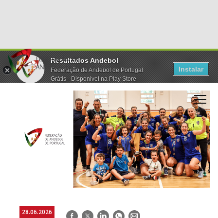
Resultados Andebol
Instalar
Federação de Andebol de Portugal
Grátis - Disponivel na Play Store
28.06.2026
Facebook
Twitter
LinkedIn
WhatsApp
E-