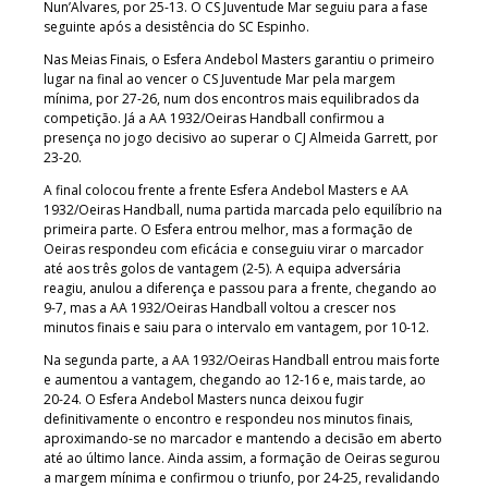
Nun’Alvares, por 25-13. O CS Juventude Mar seguiu para a fase
seguinte após a desistência do SC Espinho.
Nas Meias Finais, o Esfera Andebol Masters garantiu o primeiro
lugar na final ao vencer o CS Juventude Mar pela margem
mínima, por 27-26, num dos encontros mais equilibrados da
competição. Já a AA 1932/Oeiras Handball confirmou a
presença no jogo decisivo ao superar o CJ Almeida Garrett, por
23-20.
A final colocou frente a frente Esfera Andebol Masters e AA
1932/Oeiras Handball, numa partida marcada pelo equilíbrio na
primeira parte. O Esfera entrou melhor, mas a formação de
Oeiras respondeu com eficácia e conseguiu virar o marcador
até aos três golos de vantagem (2-5). A equipa adversária
reagiu, anulou a diferença e passou para a frente, chegando ao
9-7, mas a AA 1932/Oeiras Handball voltou a crescer nos
minutos finais e saiu para o intervalo em vantagem, por 10-12.
Na segunda parte, a AA 1932/Oeiras Handball entrou mais forte
e aumentou a vantagem, chegando ao 12-16 e, mais tarde, ao
20-24. O Esfera Andebol Masters nunca deixou fugir
definitivamente o encontro e respondeu nos minutos finais,
aproximando-se no marcador e mantendo a decisão em aberto
até ao último lance. Ainda assim, a formação de Oeiras segurou
a margem mínima e confirmou o triunfo, por 24-25, revalidando