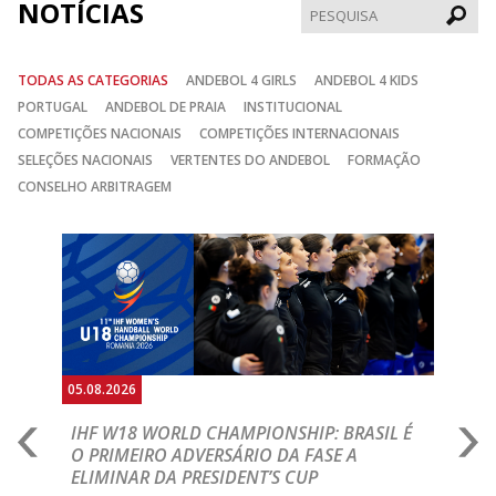
NOTÍCIAS
Pesqui
TODAS AS CATEGORIAS
ANDEBOL 4 GIRLS
ANDEBOL 4 KIDS
PORTUGAL
ANDEBOL DE PRAIA
INSTITUCIONAL
COMPETIÇÕES NACIONAIS
COMPETIÇÕES INTERNACIONAIS
SELEÇÕES NACIONAIS
VERTENTES DO ANDEBOL
FORMAÇÃO
CONSELHO ARBITRAGEM
Anterior
Seguin
05.08.2026
05.
A
IHF W18 WORLD CHAMPIONSHIP: BRASIL É
I
IA
O PRIMEIRO ADVERSÁRIO DA FASE A
V
ELIMINAR DA PRESIDENT’S CUP
I