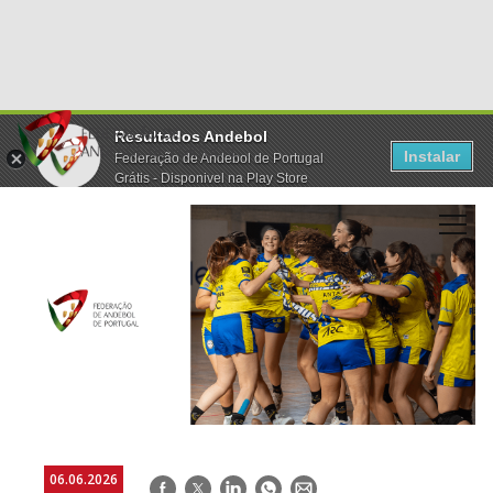
Resultados Andebol
Instalar
Federação de Andebol de Portugal
Grátis - Disponivel na Play Store
06.06.2026
Facebook
Twitter
LinkedIn
WhatsApp
E-