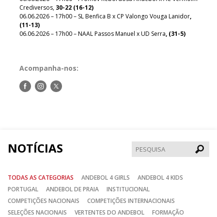
Crediversos,
30-22 (16-12)
06.06.2026 – 17h00 – SL Benfica B x CP Valongo Vouga Lanidor
,
(11-13)
06.06.2026 – 17h00 – NAAL Passos Manuel x UD Serra
, (31-5)
Acompanha-nos:
Siga-
Siga-
Siga-
nos
nos
nos
no
no
no
Facebook
Instagram
Twitter
NOTÍCIAS
Pesqui
TODAS AS CATEGORIAS
ANDEBOL 4 GIRLS
ANDEBOL 4 KIDS
PORTUGAL
ANDEBOL DE PRAIA
INSTITUCIONAL
COMPETIÇÕES NACIONAIS
COMPETIÇÕES INTERNACIONAIS
SELEÇÕES NACIONAIS
VERTENTES DO ANDEBOL
FORMAÇÃO