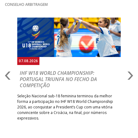
CONSELHO ARBITRAGEM
Anterior
Seguin
07.08.2026
07.
E
IHF W18 WORLD CHAMPIONSHIP:
C
PORTUGAL TRIUNFA NO FECHO DA
R
COMPETIÇÃO
A A
Trei
 que
Seleção Nacional sub-18 feminina terminou da melhor
dia
;
forma a participação no IHF W18 World Championship
insc
inar
2026, ao conquistar a President’s Cup com uma vitória
convincente sobre a Croácia, na final, por números
expressivos.