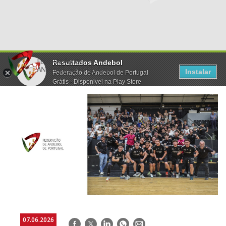
Resultados Andebol
Instalar
Federação de Andebol de Portugal
Grátis - Disponivel na Play Store
07.06.2026
Facebook
Twitter
LinkedIn
WhatsApp
E-