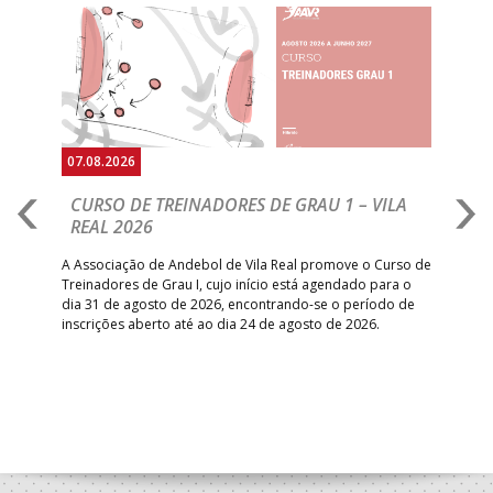
Anterior
Seguin
07.08.2026
07.
CURSO DE TREINADORES DE GRAU 1 – VILA
M
REAL 2026
N
S
A Associação de Andebol de Vila Real promove o Curso de
Treinadores de Grau I, cujo início está agendado para o
Gol
dia 31 de agosto de 2026, encontrando-se o período de
pont
inscrições aberto até ao dia 24 de agosto de 2026.
desv
foco