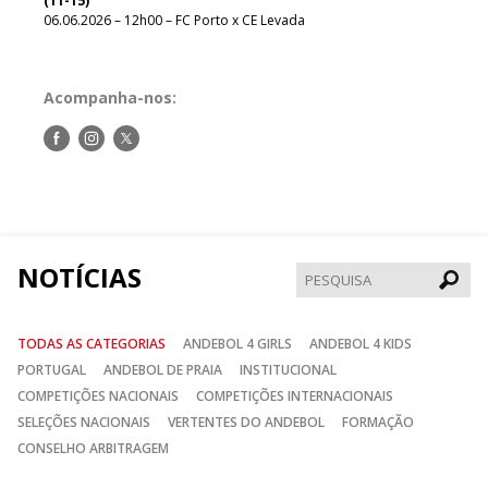
(11-15)
06.06.2026 – 12h00 – FC Porto x CE Levada
Acompanha-nos:
Siga-
Siga-
Siga-
nos
nos
nos
no
no
no
Facebook
Instagram
Twitter
NOTÍCIAS
Pesqui
TODAS AS CATEGORIAS
ANDEBOL 4 GIRLS
ANDEBOL 4 KIDS
PORTUGAL
ANDEBOL DE PRAIA
INSTITUCIONAL
COMPETIÇÕES NACIONAIS
COMPETIÇÕES INTERNACIONAIS
SELEÇÕES NACIONAIS
VERTENTES DO ANDEBOL
FORMAÇÃO
CONSELHO ARBITRAGEM