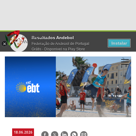
Resultados Andebol
Instalar
Federação de Andebol de Portugal
Grátis - Disponivel na Play Store
18.06.2026
Facebook
Twitter
LinkedIn
WhatsApp
E-