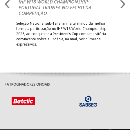
E
IHF W18 WORLD CHAMPIONSHIP:
C
PORTUGAL TRIUNFA NO FECHO DA
R
COMPETIÇÃO
A A
Trei
 que
Seleção Nacional sub-18 feminina terminou da melhor
dia
;
forma a participação no IHF W18 World Championship
insc
inar
2026, ao conquistar a President’s Cup com uma vitória
convincente sobre a Croácia, na final, por números
expressivos.
PATROCINADORES OFICIAIS