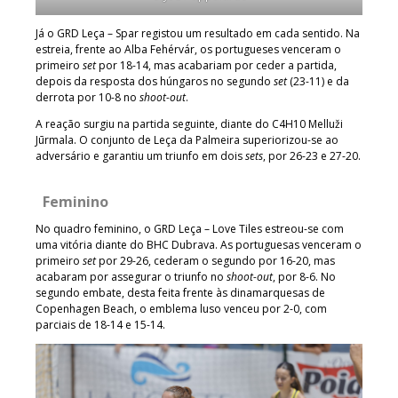
Já o GRD Leça – Spar registou um resultado em cada sentido. Na
estreia, frente ao Alba Fehérvár, os portugueses venceram o
primeiro
set
por 18-14, mas acabariam por ceder a partida,
depois da resposta dos húngaros no segundo
set
(23-11) e da
derrota por 10-8 no
shoot-out
.
A reação surgiu na partida seguinte, diante do C4H10 Melluži
Jūrmala. O conjunto de Leça da Palmeira superiorizou-se ao
adversário e garantiu um triunfo em dois
sets
, por 26-23 e 27-20.
Feminino
No quadro feminino, o GRD Leça – Love Tiles estreou-se com
uma vitória diante do BHC Dubrava. As portuguesas venceram o
primeiro
set
por 29-26, cederam o segundo por 16-20, mas
acabaram por assegurar o triunfo no
shoot-out
, por 8-6. No
segundo embate, desta feita frente às dinamarquesas de
Copenhagen Beach, o emblema luso venceu por 2-0, com
parciais de 18-14 e 15-14.