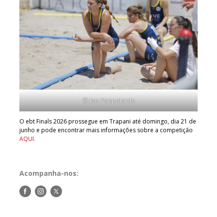
© Joe Pappalardo
O ebt Finals 2026 prossegue em Trapani até domingo, dia 21 de
junho e pode encontrar mais informações sobre a competição
AQUI.
Acompanha-nos:
Siga-
Siga-
Siga-
nos
nos
nos
no
no
no