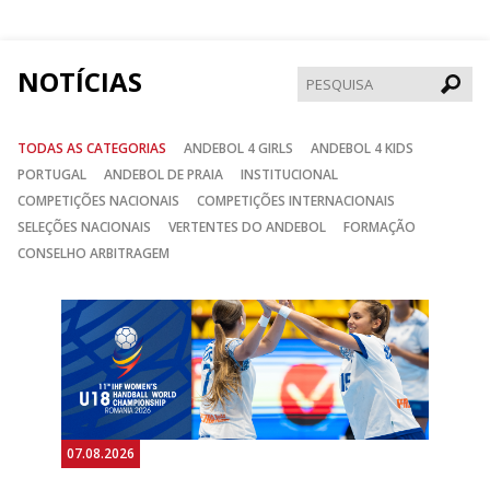
Facebook
Instagram
Twitter
NOTÍCIAS
Pesqui
TODAS AS CATEGORIAS
ANDEBOL 4 GIRLS
ANDEBOL 4 KIDS
PORTUGAL
ANDEBOL DE PRAIA
INSTITUCIONAL
COMPETIÇÕES NACIONAIS
COMPETIÇÕES INTERNACIONAIS
SELEÇÕES NACIONAIS
VERTENTES DO ANDEBOL
FORMAÇÃO
CONSELHO ARBITRAGEM
Anterior
Seguin
07.08.2026
07.