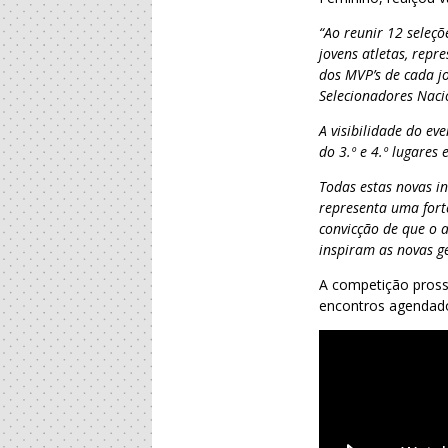
“Ao reunir 12 seleçõ
jovens atletas, repr
dos MVP’s de cada jo
Selecionadores Nacio
A visibilidade do ev
do 3.º e 4.º lugares e
Todas estas novas i
representa uma fort
convicção de que o 
inspiram as novas g
A competição pross
encontros agendado