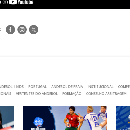
Siga-
Siga-
Siga-
:
nos
nos
nos
no
no
no
Facebook
Instagram
Twitter
NDEBOL 4 KIDS
PORTUGAL
ANDEBOL DE PRAIA
INSTITUCIONAL
COMPE
IONAIS
VERTENTES DO ANDEBOL
FORMAÇÃO
CONSELHO ARBITRAGEM