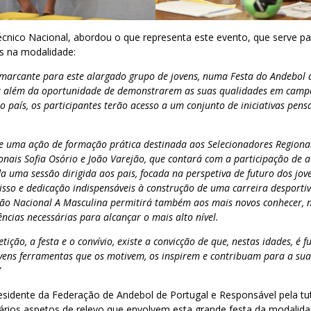
écnico Nacional, abordou o que representa este evento, que serve pa
as na modalidade:
arcante para este alargado grupo de jovens, numa Festa do Andebol 
a além da oportunidade de demonstrarem as suas qualidades em camp
o país, os participantes terão acesso a um conjunto de iniciativas pen
-se uma ação de formação prática destinada aos Selecionadores Regionai
nais Sofia Osório e João Varejão, que contará com a participação de a
a uma sessão dirigida aos pais, focada na perspetiva de futuro dos jove
sso e dedicação indispensáveis à construção de uma carreira desporti
eção Nacional A Masculina permitirá também aos mais novos conhecer, 
ências necessárias para alcançar o mais alto nível.
ição, a festa e o convívio, existe a convicção de que, nestas idades, é
vens ferramentas que os motivem, os inspirem e contribuam para a sua
”
esidente da Federação de Andebol de Portugal e Responsável pela tu
vários aspetos de relevo que envolvem esta grande festa da modalid