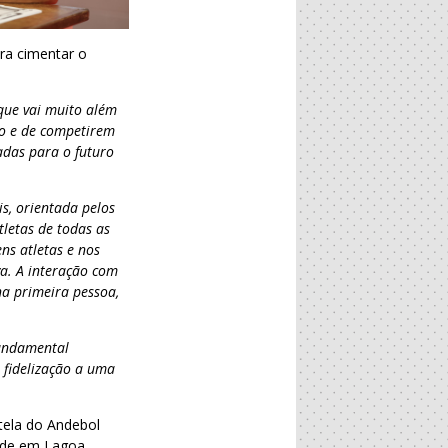
ra cimentar o
que vai muito além
o e de competirem
sadas para o futuro
s, orientada pelos
tletas de todas as
ns atletas e nos
va. A interação com
na primeira pessoa,
 fundamental
 fidelização a uma
tela do Andebol
ade em Lagoa.