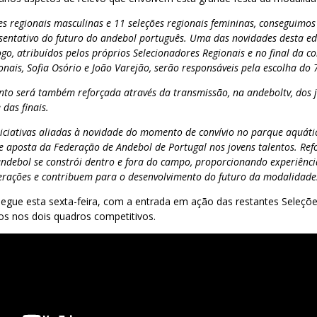
es regionais masculinas e 11 seleções regionais femininas, conseguimos
esentativo do futuro do andebol português.
Uma das novidades desta edi
go, atribuídos pelos próprios Selecionadores Regionais e no final da c
nais, Sofia Osório e João Varejão, serão responsáveis pela escolha do 
ento será também reforçada através da transmissão, na andeboltv, dos 
 das finais.
niciativas aliadas à novidade do momento de convívio no parque aquátic
e aposta da Federação de Andebol de Portugal nos jovens talentos. R
andebol se constrói dentro e fora do campo, proporcionando experiênc
erações e contribuem para o desenvolvimento do futuro da modalidade
egue esta sexta-feira, com a entrada em ação das restantes Seleçõe
s nos dois quadros competitivos.