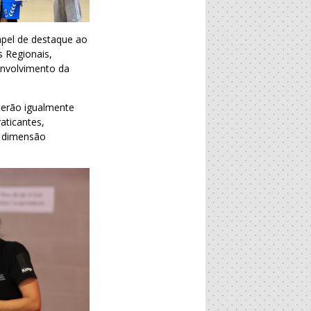
apel de destaque ao
s Regionais,
envolvimento da
terão igualmente
aticantes,
a dimensão