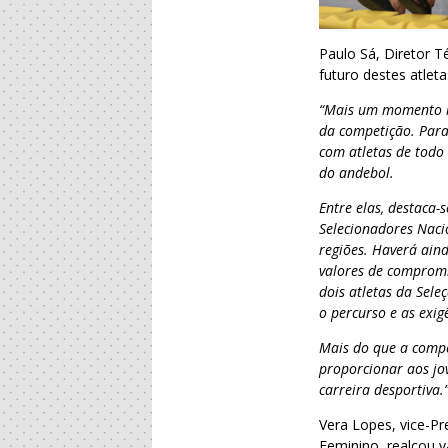
Paulo Sá, Diretor T
futuro destes atlet
“Mais um momento m
da competição. Par
com atletas de todo 
do andebol.
Entre elas, destaca
Selecionadores Nacio
regiões. Haverá aind
valores de compromi
dois atletas da Sel
o percurso e as exig
Mais do que a compet
proporcionar aos jo
carreira desportiva.
Vera Lopes, vice-Pr
Feminino, realçou 