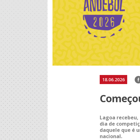
F
18.06.2026
Começou
Lagoa recebeu, 
dia de competiç
daquele que é 
nacional.