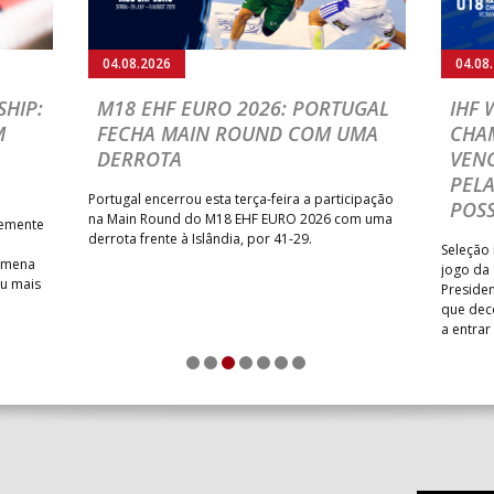
03.08.2026
URO 2026: PORTUGAL
IHF W18 WORLD CHAMPIO
TE DA HUNGRIA NA
PORTUGAL VENCE E GANH
ND
NOVO FÔLEGO NA COMPE
ominada pelos húngaros ditou a
Na estreia nesta fase da competição, P
sa por 35-45, na estreia do
mediu forças com o Uzbequistão, no Gr
n Round do Europeu Sub-18
President’s Cup, entrando determinado
lgrado. Equipa das Quinas volta
regressar às vitórias e a manter intacta
 esta terça-feira, pelas 16
aspirações de alcançar a melhor classi
possível no Campeonato do Mundo.
1
2
3
4
5
6
7