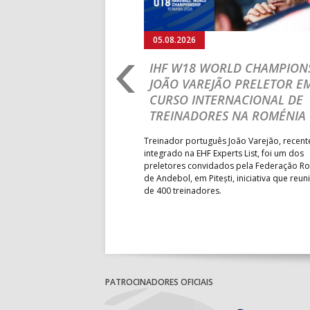
04.08.2026
03.08.2026
IHF W18 WORLD
M18 EHF E
CHAMPIONSHIP: PORTUGAL
CEDE DIAN
VENCE GUINÉ E SEGUE NA LUTA
MAIN ROU
PELA MELHOR CLASSIFICAÇÃO
Segunda parte d
POSSÍVEL
derrota portugue
Grupo II da Mai
Seleção Nacional venceu a Guiné por 28-23, em
Masculino, em Be
jogo da segunda jornada do Grupo II da
a entrar em campo
President’s Cup do Mundial de sub-18 Feminino,
horas.
que decorre na Roménia. Equipa das Quinas volta
a entrar em campo esta quinta-feira.
PATROCINADORES OFICIAIS