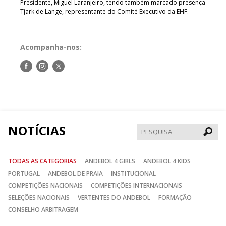
Presidente, Miguel Laranjeiro, tendo também marcado presença
Tjark de Lange, representante do Comité Executivo da EHF.
Acompanha-nos:
Siga-
Siga-
Siga-
nos
nos
nos
no
no
no
Facebook
Instagram
Twitter
NOTÍCIAS
Pesqui
TODAS AS CATEGORIAS
ANDEBOL 4 GIRLS
ANDEBOL 4 KIDS
PORTUGAL
ANDEBOL DE PRAIA
INSTITUCIONAL
COMPETIÇÕES NACIONAIS
COMPETIÇÕES INTERNACIONAIS
SELEÇÕES NACIONAIS
VERTENTES DO ANDEBOL
FORMAÇÃO
CONSELHO ARBITRAGEM