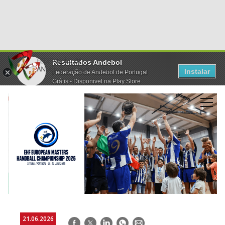
Resultados Andebol
Instalar
Federação de Andebol de Portugal
Grátis - Disponivel na Play Store
21.06.2026
Facebook
Twitter
LinkedIn
WhatsApp
E-