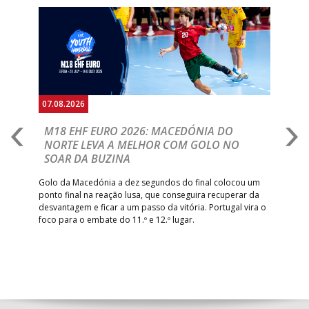
Anterior
Seguin
07.08.2026
06.
A
M18 EHF EURO 2026: MACEDÓNIA DO
D
NORTE LEVA A MELHOR COM GOLO NO
Com
SOAR DA BUZINA
épo
o de
arra
 o
Golo da Macedónia a dez segundos do final colocou um
de
ponto final na reação lusa, que conseguira recuperar da
desvantagem e ficar a um passo da vitória. Portugal vira o
foco para o embate do 11.º e 12.º lugar.