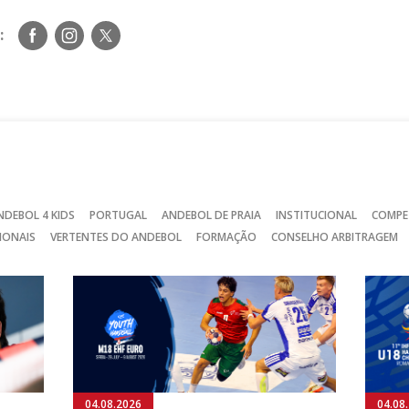
Siga-
Siga-
Siga-
:
nos
nos
nos
no
no
no
Facebook
Instagram
Twitter
NDEBOL 4 KIDS
PORTUGAL
ANDEBOL DE PRAIA
INSTITUCIONAL
COMPE
IONAIS
VERTENTES DO ANDEBOL
FORMAÇÃO
CONSELHO ARBITRAGEM
04.08.2026
04.08