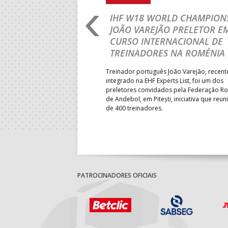
RLD CHAMPIONSHIP:
IHF W18 WORLD CHAMPIONS
PRIMEIRO
JOÃO VAREJÃO PRELETOR E
 DA FASE A
CURSO INTERNACIONAL DE
 PRESIDENT’S CUP
TREINADORES NA ROMÉNIA
 lugar na fase de grupos da
Treinador português João Varejão, recen
ortugal mede forças com o
integrado na EHF Experts List, foi um dos
-feira, no primeiro embate dos
preletores convidados pela Federação 
 entre o 17.º e 32.º lugare do
de Andebol, em Pitești, iniciativa que reun
do sub-18 Feminino.
de 400 treinadores.
PATROCINADORES OFICIAIS