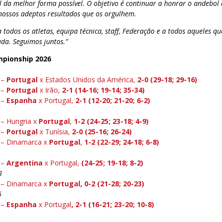
l da melhor forma possível. O objetivo é continuar a honrar o andebol
nossos adeptos resultados que os orgulhem.
todos os atletas, equipa técnica, staff, Federação e a todos aqueles 
da. Seguimos juntos.”
mpionship 2026
 –
Portugal
x Estados Unidos da América,
2-0 (29-18; 29-16)
 –
Portugal
x Irão,
2-1 (14-16; 19-14; 35-34)
 –
Espanha
x Portugal,
2-1 (12-20; 21-20; 6-2)
 – Hungria x
Portugal
,
1-2 (24-25; 23-18; 4-9)
 –
Portugal
x Tunísia,
2-0 (25-16; 26-24)
 – Dinamarca x
Portugal
,
1-2 (22-29; 24-18; 6-8)
 –
Argentina
x Portugal,
(24-25; 19-18; 8-2)
8
 – Dinamarca x
Portugal, 0-2 (21-28; 20-23)
6
 –
Espanha
x Portugal
, 2-1 (16-21; 23-20; 10-8)