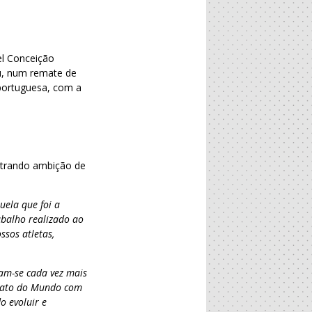
el Conceição
u, num remate de
 portuguesa, com a
strando ambição de
ela que foi a
abalho realizado ao
ssos atletas,
tam-se cada vez mais
onato do Mundo com
o evoluir e