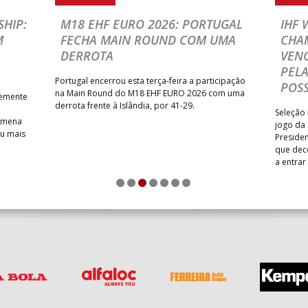
HIP:
M18 EHF EURO 2026: PORTUGAL
IHF
M
FECHA MAIN ROUND COM UMA
CHA
DERROTA
VENC
PELA
Portugal encerrou esta terça-feira a participação
POSS
na Main Round do M18 EHF EURO 2026 com uma
temente
derrota frente à Islândia, por 41-29.
Seleção 
Romena
jogo da
iu mais
Presiden
que dec
a entrar
1
2
3
4
5
6
7