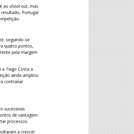
té ao
shoot-out
, mas
resultado, Portugal
ompetição.
te, seguindo-se
ra quatro pontos,
frente pela margem
 a Tiago Costa a
eição ainda ampliou
a contrariar
s sucessivas
 pontos de vantagem
rtar processos.
voltaram a crescer