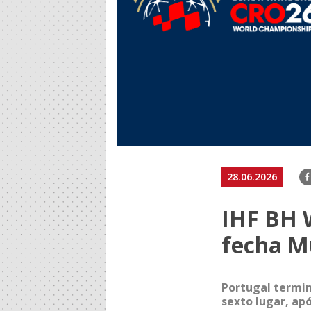
F
28.06.2026
IHF BH 
fecha M
Portugal termin
sexto lugar, apó