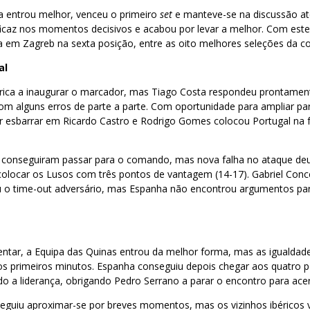
a entrou melhor, venceu o primeiro
set
e manteve-se na discussão a
icaz nos momentos decisivos e acabou por levar a melhor. Com este 
 em Zagreb na sexta posição, entre as oito melhores seleções da c
al
érica a inaugurar o marcador, mas Tiago Costa respondeu prontamen
com alguns erros de parte a parte. Com oportunidade para ampliar pa
 esbarrar em Ricardo Castro e Rodrigo Gomes colocou Portugal na 
 conseguiram passar para o comando, mas nova falha no ataque deu
colocar os Lusos com três pontos de vantagem (14-17). Gabriel Conc
ou o time-out adversário, mas Espanha não encontrou argumentos par
tar, a Equipa das Quinas entrou da melhor forma, mas as igualdade
os primeiros minutos. Espanha conseguiu depois chegar aos quatro
do a liderança, obrigando Pedro Serrano a parar o encontro para ace
seguiu aproximar-se por breves momentos, mas os vizinhos ibéricos 