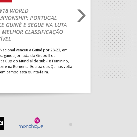
 W18 WORLD
M18 EHF EURO 2026
MPIONSHIP: PORTUGAL
CEDE DIANTE DA HU
E GUINÉ E SEGUE NA LUTA
MAIN ROUND
 MELHOR CLASSIFICAÇÃO
Segunda parte dominada pelos
ÍVEL
derrota portuguesa por 35-45,
Grupo II da Main Round do Eu
Nacional venceu a Guiné por 28-23, em
Masculino, em Belgrado. Equip
 segunda jornada do Grupo II da
a entrar em campo esta terça-f
t’s Cup do Mundial de sub-18 Feminino,
horas.
orre na Roménia. Equipa das Quinas volta
 em campo esta quinta-feira.