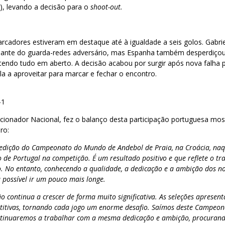
), levando a decisão para o
shoot-out.
arcadores estiveram em destaque até à igualdade a seis golos. Gabri
diante do guarda-redes adversário, mas Espanha também desperdiço
ntendo tudo em aberto. A decisão acabou por surgir após nova falha
a a aproveitar para marcar e fechar o encontro.
-1
ecionador Nacional, fez o balanço desta participação portuguesa mo
ro:
dição do Campeonato do Mundo de Andebol de Praia, na Croácia, naqu
o de Portugal na competição. É um resultado positivo e que reflete o tr
o. No entanto, conhecendo a qualidade, a dedicação e a ambição dos no
 possível ir um pouco mais longe.
o continua a crescer de forma muito significativa. As seleções apresen
titivas, tornando cada jogo um enorme desafio. Saímos deste Campe
ntinuaremos a trabalhar com a mesma dedicação e ambição, procurand