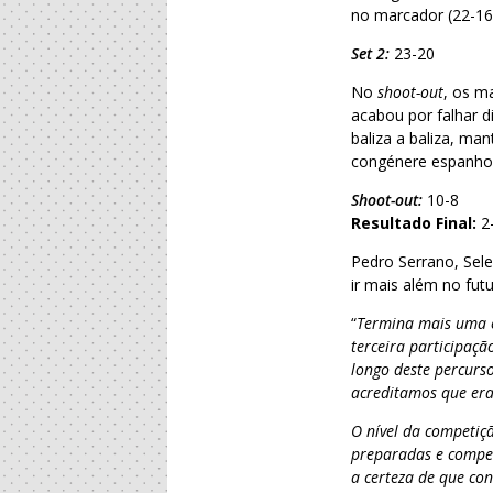
no marcador (22-16
Set 2:
23-20
No
shoot-out
, os m
acabou por falhar 
baliza a baliza, ma
congénere espanhol
Shoot-out:
10-8
Resultado Final:
2
Pedro Serrano, Sel
ir mais além no futu
“
Termina mais uma e
terceira participaçã
longo deste percurs
acreditamos que era
O nível da competiçã
preparadas e compe
a certeza de que co