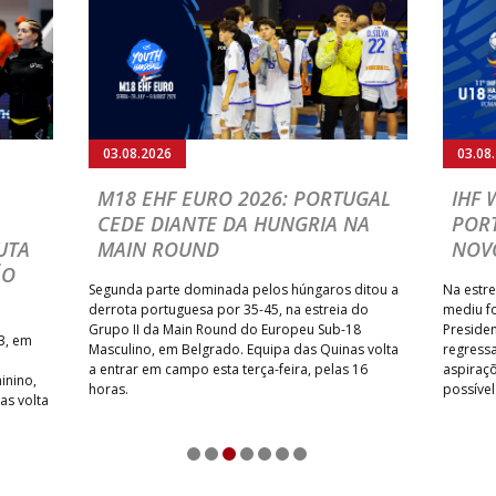
03.08.2026
03.08
M18 EHF EURO 2026: PORTUGAL
IHF
CEDE DIANTE DA HUNGRIA NA
POR
UTA
MAIN ROUND
NOV
ÃO
Segunda parte dominada pelos húngaros ditou a
Na estre
derrota portuguesa por 35-45, na estreia do
mediu f
Grupo II da Main Round do Europeu Sub-18
Preside
3, em
Masculino, em Belgrado. Equipa das Quinas volta
regressa
a entrar em campo esta terça-feira, pelas 16
aspiraçõ
inino,
horas.
possíve
as volta
1
2
3
4
5
6
7