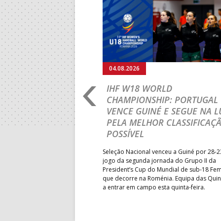
Anterior
04.08.2026
RO 2026: PORTUGAL
IHF W18 WORLD
N ROUND COM UMA
CHAMPIONSHIP: PORTUGAL
VENCE GUINÉ E SEGUE NA L
PELA MELHOR CLASSIFICAÇ
sta terça-feira a participação
POSSÍVEL
M18 EHF EURO 2026 com uma
ândia, por 41-29.
Seleção Nacional venceu a Guiné por 28-2
jogo da segunda jornada do Grupo II da
President’s Cup do Mundial de sub-18 Fem
que decorre na Roménia. Equipa das Quin
a entrar em campo esta quinta-feira.