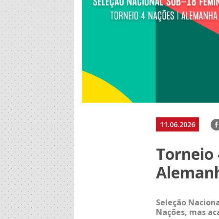
F
11.06.2026
Torneio 
Aleman
Seleção Naciona
Nações, mas aca