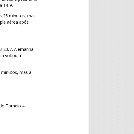
a 14-9.
os 25 minutos, mas
pla aérea após
33-23. A Alemanha
sa voltou a
6 minutos, mas a
 do Torneio 4