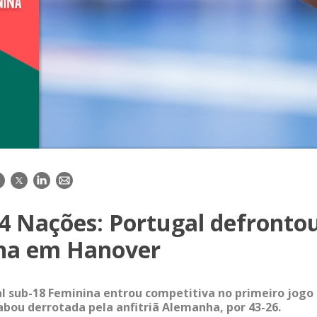
acebook
Twitter
LinkedIn
E-
mail
4 Nações: Portugal defronto
ha em Hanover
l sub-18 Feminina entrou competitiva no primeiro jogo 
bou derrotada pela anfitriã Alemanha, por 43-26.