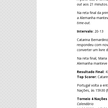
out
aos 21 minutos. 
Na reta final da pr
a Alemanha manteve
time-out
.
Intervalo:
20-13
Catarina Bernardino
respondeu com novo
converter um livre 
Na reta final, Mari
Alemanha manteve o 
Resultado Final:
4
Top Scorer:
Catari
Portugal volta a en
Nações, às 15h30 (
Torneio 4 Nações
Calendário