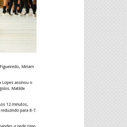
Figueiredo, Miriam
a Lopes assinou o
golos. Matilde
Aos 12 minutos,
 reduzindo para 8-7.
rnandes a pedir
time-