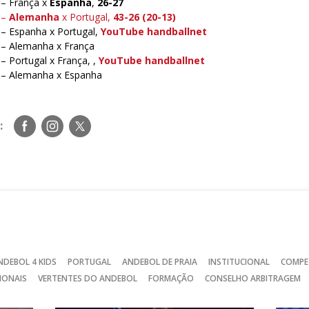
 – França x
Espanha
,
26-27
 –
Alemanha
x Portugal,
43-26 (20-13)
 – Espanha x Portugal,
YouTube handballnet
 – Alemanha x França
– Portugal x França, ,
YouTube handballnet
 – Alemanha x Espanha
Siga-
Siga-
Siga-
:
nos
nos
nos
no
no
no
Facebook
Instagram
Twitter
NDEBOL 4 KIDS
PORTUGAL
ANDEBOL DE PRAIA
INSTITUCIONAL
COMPE
IONAIS
VERTENTES DO ANDEBOL
FORMAÇÃO
CONSELHO ARBITRAGEM