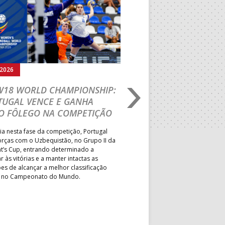
Seguinte
.2026
02.08.2026
 W18 WORLD CHAMPIONSHIP:
FASE FINAL DE AND
TUGAL VENCE E GANHA
PRAIA: EFE – OS TI
O FÔLEGO NA COMPETIÇÃO
EM DOSE DUPLA E 
EQUIPAS GARANTEM
ia nesta fase da competição, Portugal
PBHT 2027
orças com o Uzbequistão, no Grupo II da
nt’s Cup, entrando determinado a
Formação de Espinho conquisto
r às vitórias e a manter intactas as
nacionais de sub-16 e sub-18 f
es de alcançar a melhor classificação
Associação Desportiva OSN e 
l no Campeonato do Mundo.
triunfaram nos quadros mascu
da Paz, AFC/Alvineri BH, AD IA
FC – AP asseguraram o direito
participar no Portugal Beach 