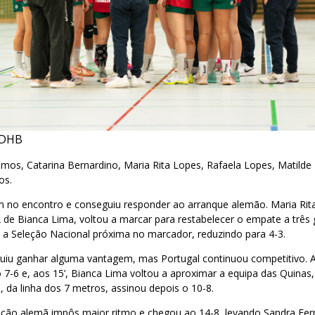
/DHB
os, Catarina Bernardino, Maria Rita Lopes, Rafaela Lopes, Matilde 
os.
m no encontro e conseguiu responder ao arranque alemão. Maria Rit
2 de Bianca Lima, voltou a marcar para restabelecer o empate a três 
 a Seleção Nacional próxima no marcador, reduzindo para 4-3.
iu ganhar alguma vantagem, mas Portugal continuou competitivo. 
o 7-6 e, aos 15’, Bianca Lima voltou a aproximar a equipa das Quinas,
, da linha dos 7 metros, assinou depois o 10-8.
rmação alemã impôs maior ritmo e chegou ao 14-8, levando Sandra Fe