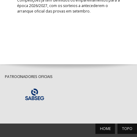
Competições já têm definidos os emparelhamentos para a
época 2026/2027, com os sorteios a antecederem o
Vitó
arranque oficial das provas em setembro.
a f
um
triu
da
ra o
PATROCINADORES OFICIAIS
HOME
TOPO