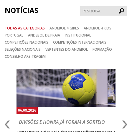
NOTÍCIAS
Pesqui
TODAS AS CATEGORIAS
ANDEBOL 4 GIRLS
ANDEBOL 4 KIDS
PORTUGAL
ANDEBOL DE PRAIA
INSTITUCIONAL
COMPETIÇÕES NACIONAIS
COMPETIÇÕES INTERNACIONAIS
SELEÇÕES NACIONAIS
VERTENTES DO ANDEBOL
FORMAÇÃO
CONSELHO ARBITRAGEM
Anterior
Seguin
06.08.2026
06.
DIVISÕES E HONRA JÁ FORAM A SORTEIO
I
V