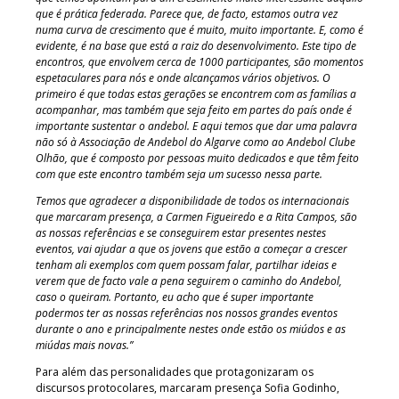
que é prática federada. Parece que, de facto, estamos outra vez
numa curva de crescimento que é muito, muito importante. E, como é
evidente, é na base que está a raiz do desenvolvimento. Este tipo de
encontros, que envolvem cerca de 1000 participantes, são momentos
espetaculares para nós e onde alcançamos vários objetivos. O
primeiro é que todas estas gerações se encontrem com as famílias a
acompanhar, mas também que seja feito em partes do país onde é
importante sustentar o andebol. E aqui temos que dar uma palavra
não só à Associação de Andebol do Algarve como ao Andebol Clube
Olhão, que é composto por pessoas muito dedicados e que têm feito
com que este encontro também seja um sucesso nessa parte.
Temos que agradecer a disponibilidade de todos os internacionais
que marcaram presença, a Carmen Figueiredo e a Rita Campos, são
as nossas referências e se conseguirem estar presentes nestes
eventos, vai ajudar a que os jovens que estão a começar a crescer
tenham ali exemplos com quem possam falar, partilhar ideias e
verem que de facto vale a pena seguirem o caminho do Andebol,
caso o queiram. Portanto, eu acho que é super importante
podermos ter as nossas referências nos nossos grandes eventos
durante o ano e principalmente nestes onde estão os miúdos e as
miúdas mais novas.”
Para além das personalidades que protagonizaram os
discursos protocolares, marcaram presença Sofia Godinho,