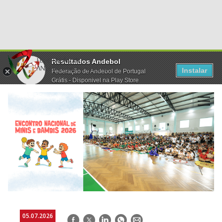
Resultados Andebol
Instalar
Federação de Andebol de Portugal
Grátis - Disponivel na Play Store
05.07.2026
Facebook
Twitter
LinkedIn
WhatsApp
E-