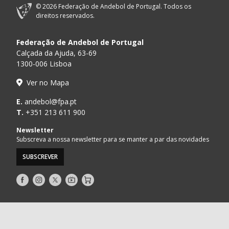
© 2026 Federação de Andebol de Portugal. Todos os
direitos reservados.
Federação de Andebol de Portugal
Calçada da Ajuda, 63-69
1300-006 Lisboa
Ver no Mapa
E.
andebol@fpa.pt
T.
+351 213 611 900
Newsletter
Subscreva a nossa newsletter para se manter a par das novidades
SUBSCREVER
Siga-
Siga-
Siga-
AndebolTV
Loja
nos
nos
nos
no
no
no
Facebook
Instagram
Twitter