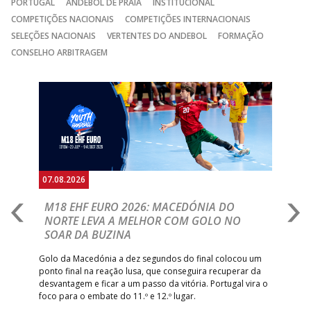
PORTUGAL
ANDEBOL DE PRAIA
INSTITUCIONAL
COMPETIÇÕES NACIONAIS
COMPETIÇÕES INTERNACIONAIS
SELEÇÕES NACIONAIS
VERTENTES DO ANDEBOL
FORMAÇÃO
CONSELHO ARBITRAGEM
Anterior
Seguin
07.08.2026
06.
A
M18 EHF EURO 2026: MACEDÓNIA DO
D
NORTE LEVA A MELHOR COM GOLO NO
Com
SOAR DA BUZINA
épo
o de
arra
 o
Golo da Macedónia a dez segundos do final colocou um
de
ponto final na reação lusa, que conseguira recuperar da
desvantagem e ficar a um passo da vitória. Portugal vira o
foco para o embate do 11.º e 12.º lugar.