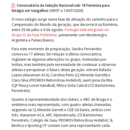
Convocatória da Seleção Nacional sub-18 Feminina para
Estágio em Sangalhos
(09/07 a 14/07/2026)
O novo estágio surge numa fase de afinação do caminho para o
Campeonato do Mundo da geração, que decorrerá na Roménia,
entre 29 de julho e 9 de agosto.
Portugal está integrado no
Grupo D da Fase Preliminar,
juntamente com Montenegro,
Argentina e Países Baixos.
Para este momento de preparação, Sandra Fernandes
convocou 17 atletas. Em relação à última convocatória,
registam-se algumas alterações no grupo, motivadas por
lesões, mas também pela necessidade de continuar a observar
atletas e perspetivar o futuro desta geração: entram Rafaela
Lopes (Alavarium ACA), Carolina Pinto (CJ Almeida Garrett) e
Clara Silva (PROMOV Rebordosa Andebol), saem Junia da Rita
(CJF Fleury Loiret Handball, FRA) e Sofia Cabral (CD Bartolomeu
Perestrelo).
Quanto à representatividade dos clubes, o ABC de Braga é o
emblema mais representado, com quatro atletas chamadas,
seguindo-se CJ Almeida Garrett e CDE Gil Eanes, ambos com
três. Alavarium ACA, ARC Alpendorada, CD Bartolomeu
Perestrelo, Colégio de Gaia, PROMOV Rebordosa Andebol, SL
Benfica e Sporting CP contam com uma representante cada.