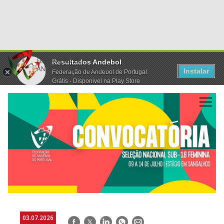
Resultados Andebol
Instalar
Federação de Andebol de Portugal
Grátis - Disponivel na Play Store
03.07.2026
Facebook
Twitter
LinkedIn
WhatsApp
E-