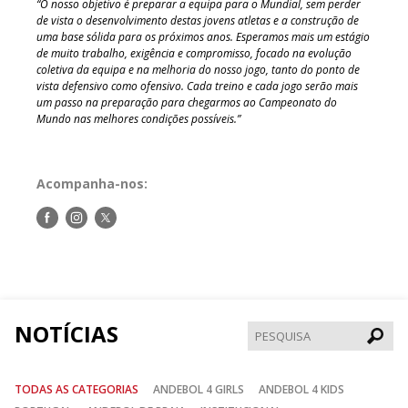
“O nosso objetivo é preparar a equipa para o Mundial, sem perder
de vista o desenvolvimento destas jovens atletas e a construção de
uma base sólida para os próximos anos. Esperamos mais um estágio
de muito trabalho, exigência e compromisso, focado na evolução
coletiva da equipa e na melhoria do nosso jogo, tanto do ponto de
vista defensivo como ofensivo. Cada treino e cada jogo serão mais
um passo na preparação para chegarmos ao Campeonato do
Mundo nas melhores condições possíveis.”
Acompanha-nos:
Siga-
Siga-
Siga-
nos
nos
nos
no
no
no
Facebook
Instagram
Twitter
NOTÍCIAS
Pesqui
TODAS AS CATEGORIAS
ANDEBOL 4 GIRLS
ANDEBOL 4 KIDS