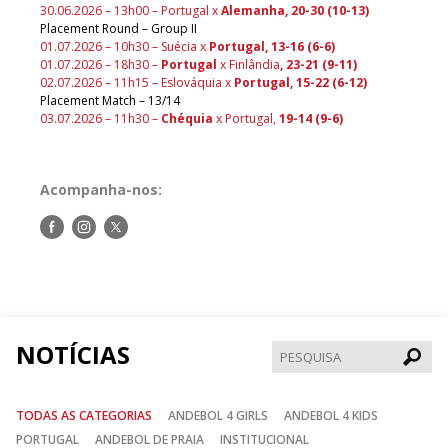
30.06.2026 – 13h00 – Portugal x
Alemanha, 20-30 (10-13)
Placement Round – Group II
01.07.2026 – 10h30 – Suécia x
Portugal, 13-16 (6-6)
01.07.2026 – 18h30 –
Portugal
x Finlândia
, 23-21 (9-11)
02.07.2026 – 11h15 – Eslováquia x
Portugal, 15-22 (6-12)
Placement Match – 13/14
03.07.2026 – 11h30 –
Chéquia
x Portugal,
19-14 (9-6)
Acompanha-nos:
Siga-
Siga-
Siga-
nos
nos
nos
no
no
no
Facebook
Instagram
Twitter
NOTÍCIAS
Pesqui
TODAS AS CATEGORIAS
ANDEBOL 4 GIRLS
ANDEBOL 4 KIDS
PORTUGAL
ANDEBOL DE PRAIA
INSTITUCIONAL