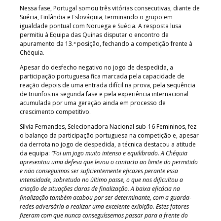
Nessa fase, Portugal somou três vitórias consecutivas, diante de
Suécia, Finlândia e Eslováquia, terminando o grupo em
igualdade pontual com Noruega e Suécia. A resposta lusa
permitiu à Equipa das Quinas disputar o encontro de
apuramento da 13.ª posição, fechando a competição frente à
Chéquia.
Apesar do desfecho negativo no jogo de despedida, a
participação portuguesa fica marcada pela capacidade de
reação depois de uma entrada difícil na prova, pela sequência
de triunfos na segunda fase e pela experiência internacional
acumulada por uma geração ainda em processo de
crescimento competitivo.
Sílvia Fernandes, Selecionadora Nacional sub-16 Femininos, fez
o balanço da participação portuguesa na competição e, apesar
da derrota no jogo de despedida, a técnica destacou a atitude
da equipa:
“Foi um jogo muito intenso e equilibrado. A Chéquia
apresentou uma defesa que levou o contacto ao limite do permitido
e não conseguimos ser suficientemente eficazes perante essa
intensidade, sobretudo no último passe, o que nos dificultou a
criação de situações claras de finalização. A baixa eficácia na
finalização também acabou por ser determinante, com a guarda-
redes adversária a realizar uma excelente exibição. Estes fatores
fizeram com que nunca conseguíssemos passar para a frente do