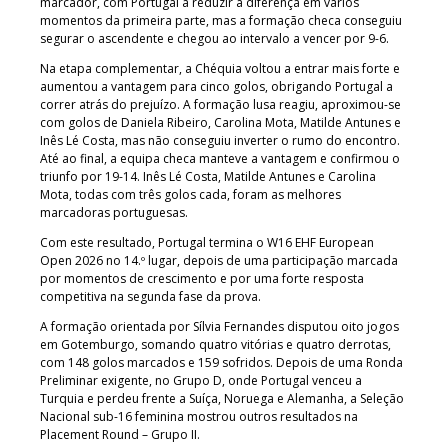
marcador, com Portugal a reduzir a diferença em vários
momentos da primeira parte, mas a formação checa conseguiu
segurar o ascendente e chegou ao intervalo a vencer por 9-6.
Na etapa complementar, a Chéquia voltou a entrar mais forte e
aumentou a vantagem para cinco golos, obrigando Portugal a
correr atrás do prejuízo. A formação lusa reagiu, aproximou-se
com golos de Daniela Ribeiro, Carolina Mota, Matilde Antunes e
Inês Lé Costa, mas não conseguiu inverter o rumo do encontro.
Até ao final, a equipa checa manteve a vantagem e confirmou o
triunfo por 19-14. Inês Lé Costa, Matilde Antunes e Carolina
Mota, todas com três golos cada, foram as melhores
marcadoras portuguesas.
Com este resultado, Portugal termina o W16 EHF European
Open 2026 no 14.º lugar, depois de uma participação marcada
por momentos de crescimento e por uma forte resposta
competitiva na segunda fase da prova.
A formação orientada por Sílvia Fernandes disputou oito jogos
em Gotemburgo, somando quatro vitórias e quatro derrotas,
com 148 golos marcados e 159 sofridos. Depois de uma Ronda
Preliminar exigente, no Grupo D, onde Portugal venceu a
Turquia e perdeu frente a Suíça, Noruega e Alemanha, a Seleção
Nacional sub-16 feminina mostrou outros resultados na
Placement Round – Grupo II.