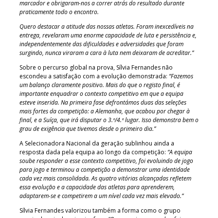
marcador e obrigaram-nos a correr atrás do resultado durante
praticamente todo o encontro.
Quero destacar a atitude das nossas atletas. Foram inexcedíveis na
entrega, revelaram uma enorme capacidade de luta e persistência e,
independentemente das dificuldades e adversidades que foram
surgindo, nunca viraram a cara à luta nem deixaram de acreditar.”
Sobre o percurso global na prova, Sílvia Fernandes não
escondeu a satisfação com a evolução demonstrada:
“Fazemos
um balanço claramente positivo. Mais do que o registo final, é
importante enquadrar o contexto competitivo em que a equipa
esteve inserida. Na primeira fase defrontámos duas das seleções
mais fortes da competição: a Alemanha, que acabou por chegar à
final, e a Suíça, que irá disputar o 3.º/4.º lugar. Isso demonstra bem o
grau de exigência que tivemos desde o primeiro dia.”
A Selecionadora Nacional da geração sublinhou ainda a
resposta dada pela equipa ao longo da competição:
“A equipa
soube responder a esse contexto competitivo, foi evoluindo de jogo
para jogo e terminou a competição a demonstrar uma identidade
cada vez mais consolidada. As quatro vitórias alcançadas refletem
essa evolução e a capacidade das atletas para aprenderem,
adaptarem-se e competirem a um nível cada vez mais elevado.”
Sílvia Fernandes valorizou também a forma como o grupo