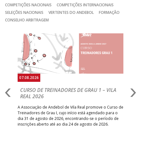
COMPETIÇÕES NACIONAIS
COMPETIÇÕES INTERNACIONAIS
SELEÇÕES NACIONAIS
VERTENTES DO ANDEBOL
FORMAÇÃO
CONSELHO ARBITRAGEM
Anterior
Seguin
07.08.2026
07.
CURSO DE TREINADORES DE GRAU 1 – VILA
M
REAL 2026
N
S
A Associação de Andebol de Vila Real promove o Curso de
Treinadores de Grau I, cujo início está agendado para o
Gol
dia 31 de agosto de 2026, encontrando-se o período de
pont
inscrições aberto até ao dia 24 de agosto de 2026.
desv
foco