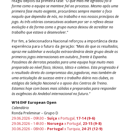
reagiu depois da primeira fase:
“O que mais me agradou foi a
forma como a equipa se manteve fiel ao processo. Mesmo após uma
primeira fase muito exigente, procurámos sempre manter o foco
naquilo que dependia de nós, no trabalho e nos nossos princípios de
jogo. As três vitórias consecutivas acabam por ser o reflexo dessa
evolução e da forma como o grupo nunca deixou de acreditar no
trabalho que estava a desenvolver.”
Por fim, a Selecionadora Nacional reforçou a importância desta
experiência para o futuro da geração:
“Mais do que os resultados,
apraz-me sublinhar a evolução extraordinária deste grupo desde os
primeiros jogos internacionais em outubro, frente à Espanha.
Passámos de derrotas pesadas para uma equipa hoje muito mais
preparada ao nível físico, técnico, tático e coletivo. Esta progressão é
o resultado direto do compromisso das jogadoras, mas também de
uma articulação de sucesso entre o trabalho diário nos clubes, os
estágios da Seleção Nacional e o apoio dos Centros de Treino.
Estamos hoje com bases mais sólidas e preparadas para responder
às exigências do Andebol internacional no futuro.”
W16 EHF European Open
Calendário
Ronda Preliminar – Grupo D
29.06.2026 – 09h30 –
Suíça
x Portugal,
17-14 (9-6)
29.06.2026 – 14h30 –
Noruega
x Portugal,
23-15 (9-8)
30.06.2026 – 08h00 –
Portugal
x Turquia,
24-21 (12-9)