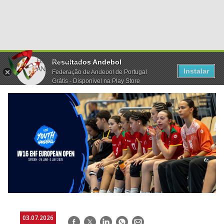
Resultados Andebol
Instalar
Federação de Andebol de Portugal
Grátis - Disponivel na Play Store
03.07.2026
Facebook
Twitter
LinkedIn
WhatsApp
E-