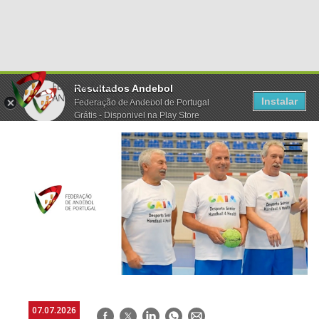
Resultados Andebol
Instalar
Federação de Andebol de Portugal
Grátis - Disponivel na Play Store
07.07.2026
Facebook
Twitter
LinkedIn
WhatsApp
E-