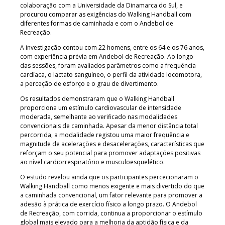
colaboração com a Universidade da Dinamarca do Sul, e
procurou comparar as exigências do Walking Handball com
diferentes formas de caminhada e com o Andebol de
Recreação.
A investigação contou com 22 homens, entre os 64 e os 76 anos,
com experiência prévia em Andebol de Recreação. Ao longo
das sessões, foram avaliados parâmetros como a frequência
cardíaca, o lactato sanguíneo, o perfil da atividade locomotora,
a perceção de esforço e o grau de divertimento.
Os resultados demonstraram que o Walking Handball
proporciona um estímulo cardiovascular de intensidade
moderada, semelhante ao verificado nas modalidades
convencionais de caminhada. Apesar da menor distância total
percorrida, a modalidade registou uma maior frequência e
magnitude de acelerações e desacelerações, características que
reforçam o seu potencial para promover adaptações positivas
ao nível cardiorrespiratório e musculoesquelético.
O estudo revelou ainda que os participantes percecionaram o
Walking Handball como menos exigente e mais divertido do que
a caminhada convencional, um fator relevante para promover a
adesão à prática de exercício físico a longo prazo. O Andebol
de Recreação, com corrida, continua a proporcionar o estímulo
global mais elevado para a melhoria da aptidão física e da