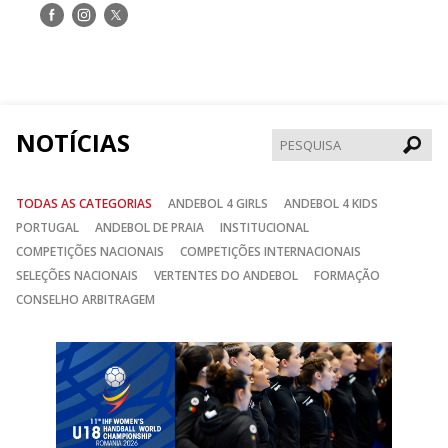
Siga-
Siga-
Siga-
nos
nos
nos
no
no
no
Facebook
Instagram
Twitter
NOTÍCIAS
Pesqui
TODAS AS CATEGORIAS
ANDEBOL 4 GIRLS
ANDEBOL 4 KIDS
PORTUGAL
ANDEBOL DE PRAIA
INSTITUCIONAL
COMPETIÇÕES NACIONAIS
COMPETIÇÕES INTERNACIONAIS
SELEÇÕES NACIONAIS
VERTENTES DO ANDEBOL
FORMAÇÃO
CONSELHO ARBITRAGEM
Anterior
Seguin