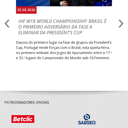
05.08.2026
05.
A
IHF W18 WORLD CHAMPIONSHIP: BRASIL É
I
IA
O PRIMEIRO ADVERSÁRIO DA FASE A
V
ELIMINAR DA PRESIDENT’S CUP
I
R
Depois do primeiro lugar na fase de grupos da President’s
Cup, Portugal mede forças com o Brasil, esta quinta-feira,
Tre
–
no primeiro embate dos Jogos de Apuramento entre o 17.º
inte
e 32.º lugare do Campeonato do Mundo sub-18 Feminino.
con
Pite
PATROCINADORES OFICIAIS