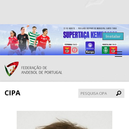
Resultados Andebol
Instalar
Federação de Andebol de Portugal
Grátis - Disponivel na Play Store
CIPA
Pesqui
CIPA