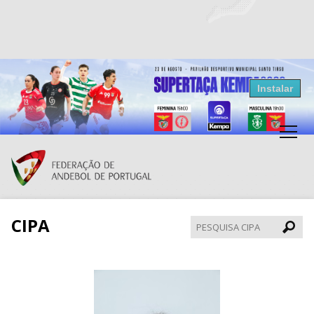
Resultados Andebol
Instalar
Federação de Andebol de Portugal
Grátis - Disponivel na Play Store
CIPA
Pesqui
CIPA