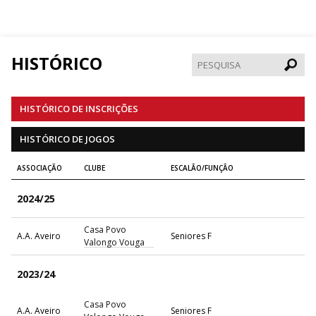
HISTÓRICO
Pesqui
HISTÓRICO DE INSCRIÇÕES
HISTÓRICO DE JOGOS
ASSOCIAÇÃO
CLUBE
ESCALÃO/FUNÇÃO
2024/25
Casa Povo
A.A. Aveiro
Seniores F
Valongo Vouga
2023/24
Casa Povo
A.A. Aveiro
Seniores F