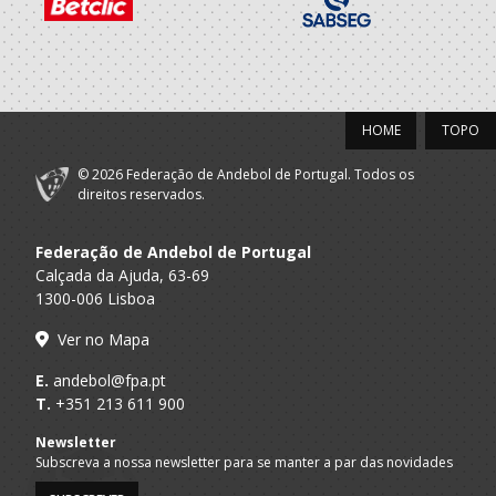
Casa Povo
A.A. Aveiro
Juvenis F
Valongo Vouga
Casa Povo
A.A. Aveiro
Juvenis F / Seniores F
Valongo Vouga
HOME
TOPO
2014/15
© 2026 Federação de Andebol de Portugal. Todos os
Casa Povo
direitos reservados.
A.A. Aveiro
Juvenis F
Valongo Vouga
Federação de Andebol de Portugal
2013/14
Calçada da Ajuda, 63-69
1300-006 Lisboa
Casa Povo
A.A. Aveiro
Iniciados F / Juvenis F
Valongo Vouga
Ver no Mapa
2012/13
E.
andebol@fpa.pt
T.
+351 213 611 900
Casa Povo
A.A. Aveiro
Iniciados F / Juvenis F
Newsletter
Valongo Vouga
Subscreva a nossa newsletter para se manter a par das novidades
2011/12