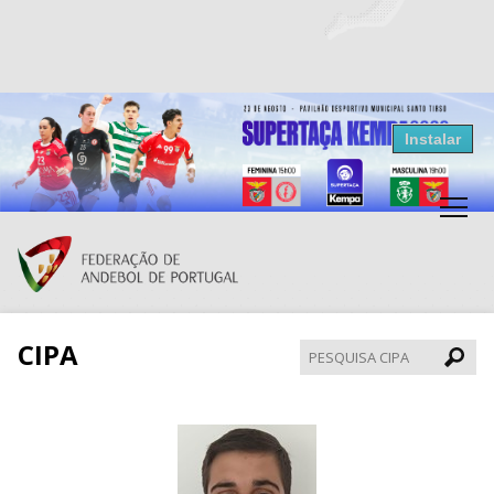
Resultados Andebol
Instalar
Federação de Andebol de Portugal
Grátis - Disponivel na Play Store
CIPA
Pesqui
CIPA