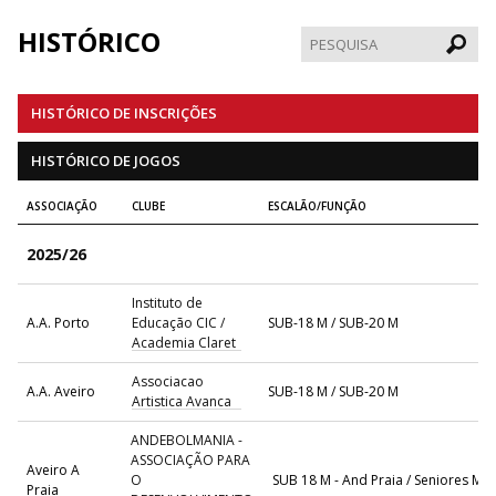
HISTÓRICO
Pesqui
HISTÓRICO DE INSCRIÇÕES
HISTÓRICO DE JOGOS
ASSOCIAÇÃO
CLUBE
ESCALÃO/FUNÇÃO
2025/26
Instituto de
A.A. Porto
Educação CIC /
SUB-18 M / SUB-20 M
Academia Claret
Associacao
A.A. Aveiro
SUB-18 M / SUB-20 M
Artistica Avanca
ANDEBOLMANIA -
ASSOCIAÇÃO PARA
Aveiro A
O
SUB 18 M - And Praia / Seniores M - 
Praia