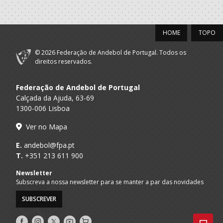
Grupo
Desportivo
A.A. Porto
SUB-16 M / SUB-18 M
Colegio Internato
HOME
TOPO
Carvalhos
© 2026 Federação de Andebol de Portugal. Todos os
2022/23
direitos reservados.
Porto A
GRD LEÇA - AP
SUB 16 M - And Praia / SUB 18 M - A
Federação de Andebol de Portugal
Praia
Calçada da Ajuda, 63-69
Grupo
1300-006 Lisboa
Desportivo
A.A. Porto
SUB-16 M / SUB-18 M
Colegio Internato
Ver no Mapa
Carvalhos
E.
andebol@fpa.pt
2021/22
T.
+351 213 611 900
Newsletter
DAC - DOURO
A.A. Porto
SUB-14 M / SUB-16 M
Subscreva a nossa newsletter para se manter a par das novidades
ANDEBOL CLUBE
SUBSCREVER
Grupo
Desportivo
A.A. Porto
SUB-14 M
Siga-
Siga-
Siga-
AndebolTV
Loja
Colegio Internato