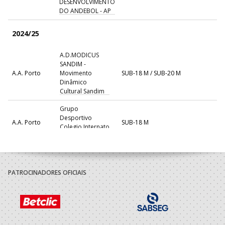
DESENVOLVIMENTO
DO ANDEBOL - AP
2024/25
A.D.MODICUS
SANDIM -
A.A. Porto
Movimento
SUB-18 M / SUB-20 M
Dinâmico
Cultural Sandim
Grupo
Desportivo
A.A. Porto
SUB-18 M
Colegio Internato
Carvalhos
Porto A
GRD LEÇA - AP
SUB 18 M - And Praia / Seniores M - 
Praia
PATROCINADORES OFICIAIS
2023/24
Porto A
GRD LEÇA - AP
SUB 16 M - And Praia / SUB 18 M - A
Praia