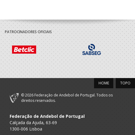
2021/22
Clube
Desportivo da
A.A. Algarve
Escola
SUB-20 F / Seniores F
PATROCINADORES OFICIAIS
Secundaria Gil
Eanes
2020/21
Clube
Desportivo da
A.A. Algarve
Escola
SUB-18 F / Seniores F
HOME
TOPO
Secundaria Gil
Eanes
© 2026 Federação de Andebol de Portugal. Todos os
direitos reservados.
2019/20
Federação de Andebol de Portugal
Clube
Calçada da Ajuda, 63-69
Desportivo da
A.A. Algarve
Escola
Juvenis F / Juniores F
1300-006 Lisboa
Secundaria Gil