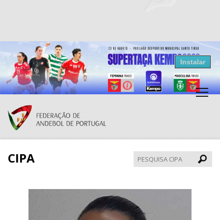
Resultados Andebol
Instalar
Federação de Andebol de Portugal
Grátis - Disponivel na Play Store
CIPA
Pesqui
CIPA