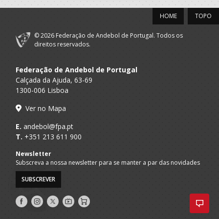
HOME
TOPO
© 2026 Federação de Andebol de Portugal. Todos os
direitos reservados.
Federação de Andebol de Portugal
Calçada da Ajuda, 63-69
1300-006 Lisboa
Ver no Mapa
E.
andebol@fpa.pt
T.
+351 213 611 900
Newsletter
Subscreva a nossa newsletter para se manter a par das novidades
SUBSCREVER
Siga-
Siga-
Siga-
AndebolTV
Loja
nos
nos
nos