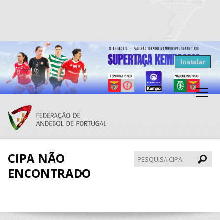
Resultados Andebol
Instalar
Federação de Andebol de Portugal
Grátis - Disponivel na Play Store
CIPA NÃO
Pesqui
CIPA
ENCONTRADO