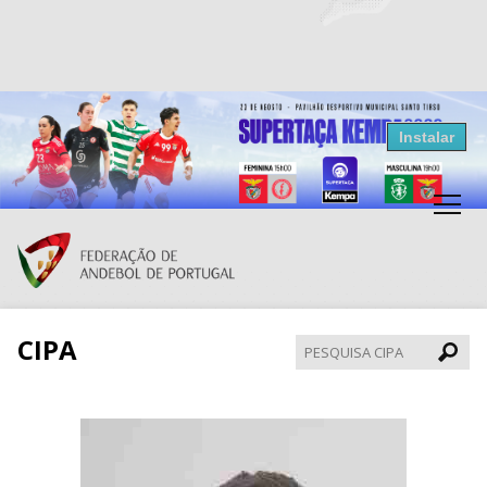
Resultados Andebol
Instalar
Federação de Andebol de Portugal
Grátis - Disponivel na Play Store
CIPA
Pesqui
CIPA