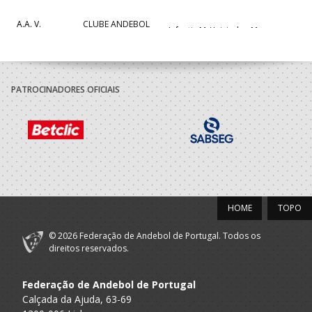
A.A. V.
CLUBE ANDEBOL
Infantis M / Iniciados M
Castelo
CAMINHA
2018/19
PATROCINADORES OFICIAIS
Clube Andebol
A.A. Braga
Minis M / Infantis M
de Caminha
2017/18
Clube Andebol
A.A. Braga
Minis M
de Caminha
HOME
TOPO
2016/17
© 2026 Federação de Andebol de Portugal. Todos os
Clube Andebol
direitos reservados.
A.A. Braga
Bambis M / Minis M
de Caminha
Federação de Andebol de Portugal
2015/16
Calçada da Ajuda, 63-69