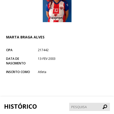
MARTA BRAGA ALVES
CIPA
217442
DATA DE
13-FEV-2003
NASCIMENTO
INSCRITO COMO
Atleta
HISTÓRICO
Pesqui