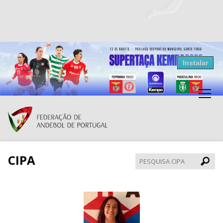
Resultados Andebol
Instalar
Federação de Andebol de Portugal
Grátis - Disponivel na Play Store
CIPA
Pesqui
CIPA