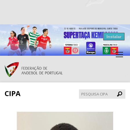
Resultados Andebol
Instalar
Federação de Andebol de Portugal
Grátis - Disponivel na Play Store
CIPA
Pesqui
CIPA