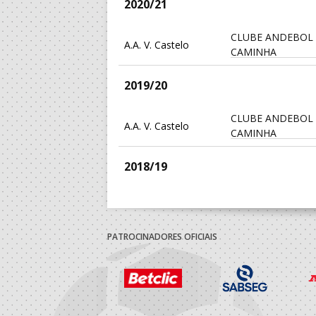
2020/21
CLUBE ANDEBOL
A.A. V. Castelo
CAMINHA
2019/20
CLUBE ANDEBOL
A.A. V. Castelo
CAMINHA
2018/19
A.A. Braga
Clube Andebol de
2017/18
PATROCINADORES OFICIAIS
A.A. Braga
Clube Andebol de
2016/17