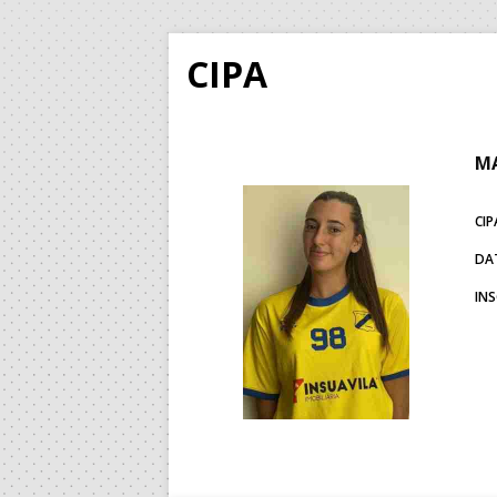
CIPA
MA
CIP
DA
IN