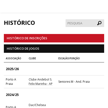
HISTÓRICO
Pesqui
HISTÓRICO DE INSCRIÇÕES
HISTÓRICO DE JOGOS
ASSOCIAÇÃO
CLUBE
ESCALÃO/FUNÇÃO
2025/26
Porto A
Clube Andebol S.
Seniores M - And. Praia
Praia
Felix Marinha - AP
2024/25
Dac/Chelsea
Porto A