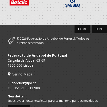
2021/22
Boavista Futebol
A.A. Porto
SUB-18 M / SUB-20 M
Clube
HOME
TOPO
2020/21
© 2026 Federação de Andebol de Portugal. Todos os
Boavista Futebol
direitos reservados.
A.A. Porto
SUB-17 M / SUB-19 M
Clube
Federação de Andebol de Portugal
2019/20
Calçada da Ajuda, 63-69
1300-006 Lisboa
Boavista Futebol
A.A. Porto
Juvenis M / Juniores M
Clube
Ver no Mapa
2018/19
E.
andebol@fpa.pt
T.
+351 213 611 900
Boavista Futebol
A.A. Porto
Iniciados M / Juvenis M
Newsletter
Clube
Subscreva a nossa newsletter para se manter a par das novidades