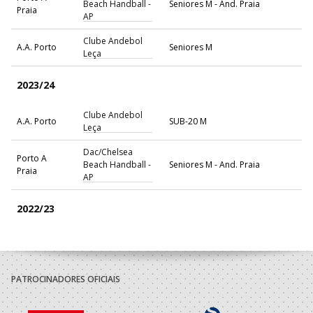
Beach Handball -
Seniores M - And. Praia
Praia
AP
Clube Andebol
A.A. Porto
Seniores M
Leça
2023/24
Clube Andebol
A.A. Porto
SUB-20 M
Leça
Dac/Chelsea
Porto A
Beach Handball -
Seniores M - And. Praia
Praia
AP
2022/23
Boavista Futebol
A.A. Porto
SUB-20 M
Clube
Dac/Chelsea
PATROCINADORES OFICIAIS
Porto A
Beach Handball -
Seniores M - And. Praia
Praia
AP