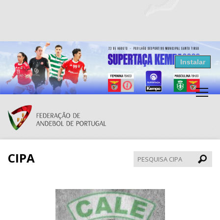
Resultados Andebol
Instalar
Federação de Andebol de Portugal
Grátis - Disponivel na Play Store
CIPA
Pesqui
CIPA