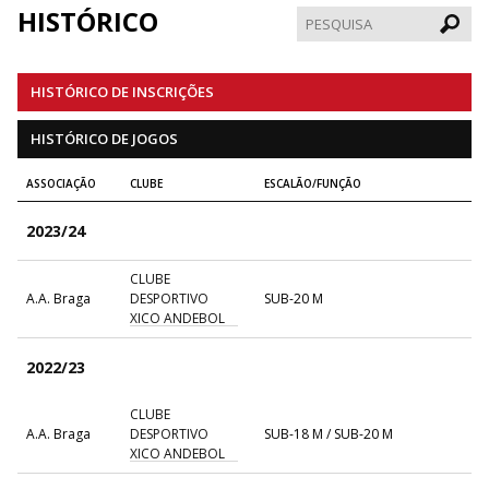
HISTÓRICO
Pesqui
HISTÓRICO DE INSCRIÇÕES
HISTÓRICO DE JOGOS
ASSOCIAÇÃO
CLUBE
ESCALÃO/FUNÇÃO
2023/24
CLUBE
A.A. Braga
DESPORTIVO
SUB-20 M
XICO ANDEBOL
2022/23
CLUBE
A.A. Braga
DESPORTIVO
SUB-18 M / SUB-20 M
XICO ANDEBOL