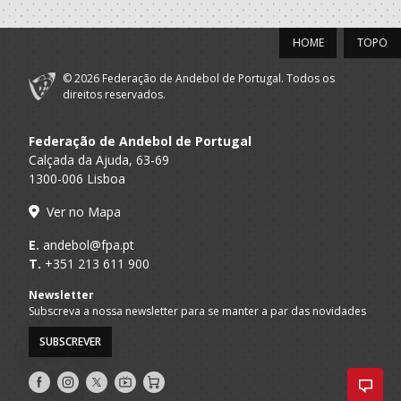
2018/19
HOME
TOPO
CLUBE
A.A. Braga
DESPORTIVO
Infantis M / Iniciados M
XICO ANDEBOL
© 2026 Federação de Andebol de Portugal. Todos os
direitos reservados.
2017/18
Federação de Andebol de Portugal
CLUBE
Calçada da Ajuda, 63-69
A.A. Braga
DESPORTIVO
Infantis M / Iniciados M
1300-006 Lisboa
XICO ANDEBOL
Ver no Mapa
2016/17
E.
andebol@fpa.pt
T.
+351 213 611 900
CLUBE
A.A. Braga
DESPORTIVO
Minis M / Infantis M
Newsletter
XICO ANDEBOL
Subscreva a nossa newsletter para se manter a par das novidades
2015/16
SUBSCREVER
CLUBE
Siga-
Siga-
Siga-
AndebolTV
Loja
A.A. Braga
DESPORTIVO
Minis M
nos
nos
nos