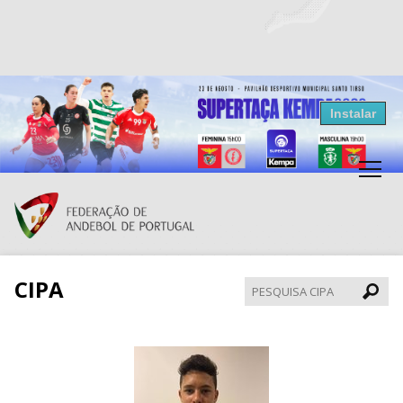
Resultados Andebol
Instalar
Federação de Andebol de Portugal
Grátis - Disponivel na Play Store
CIPA
Pesqui
CIPA