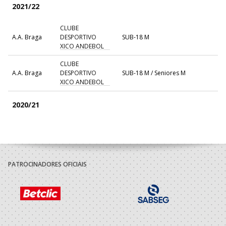
2021/22
CLUBE
A.A. Braga
DESPORTIVO
SUB-18 M
XICO ANDEBOL
CLUBE
A.A. Braga
DESPORTIVO
SUB-18 M / Seniores M
XICO ANDEBOL
2020/21
CLUBE
A.A. Braga
DESPORTIVO
SUB-17 M
XICO ANDEBOL
PATROCINADORES OFICIAIS
2019/20
CLUBE
A.A. Braga
DESPORTIVO
Iniciados M / Juvenis M
XICO ANDEBOL