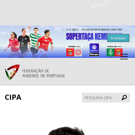
Resultados Andebol
Instalar
Federação de Andebol de Portugal
Grátis - Disponivel na Play Store
CIPA
Pesqui
CIPA