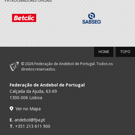
PATROCINADORES OFICIAIS
XICO ANDEBOL
2018/19
CLUBE
A.A. Braga
DESPORTIVO
Minis M / Infantis M
XICO ANDEBOL
HOME
TOPO
2017/18
© 2026 Federação de Andebol de Portugal. Todos os
CLUBE
direitos reservados.
A.A. Braga
DESPORTIVO
Minis M / Infantis M
XICO ANDEBOL
Federação de Andebol de Portugal
CLUBE
Calçada da Ajuda, 63-69
A.A. Braga
DESPORTIVO
Minis M
1300-006 Lisboa
XICO ANDEBOL
Ver no Mapa
2016/17
E.
andebol@fpa.pt
T.
+351 213 611 900
CLUBE
A.A. Braga
DESPORTIVO
Bambis M / Minis M