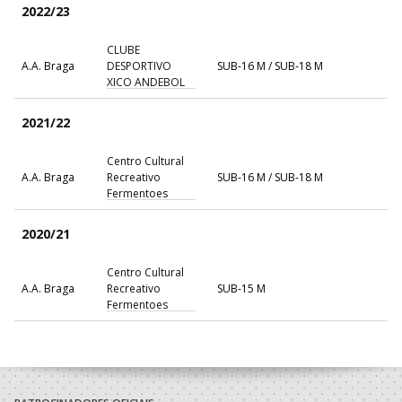
2022/23
CLUBE
A.A. Braga
DESPORTIVO
SUB-16 M / SUB-18 M
XICO ANDEBOL
2021/22
Centro Cultural
A.A. Braga
Recreativo
SUB-16 M / SUB-18 M
Fermentoes
2020/21
Centro Cultural
A.A. Braga
Recreativo
SUB-15 M
Fermentoes
2019/20
CLUBE
A.A. Braga
DESPORTIVO
Infantis M / Iniciados M